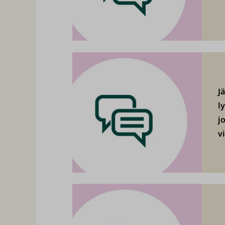
J
l
j
v