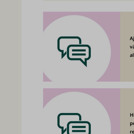
A
v
a
Hi
p
r