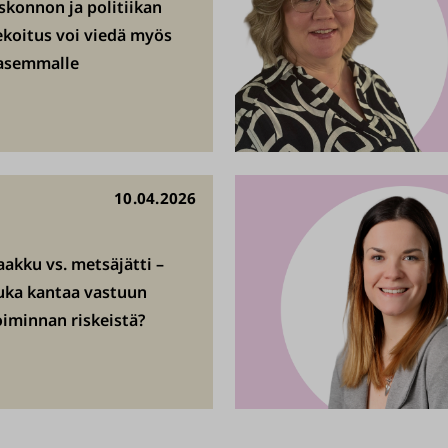
skonnon ja politiikan
ekoitus voi viedä myös
asemmalle
10.04.2026
aakku vs. metsäjätti –
uka kantaa vastuun
oiminnan riskeistä?