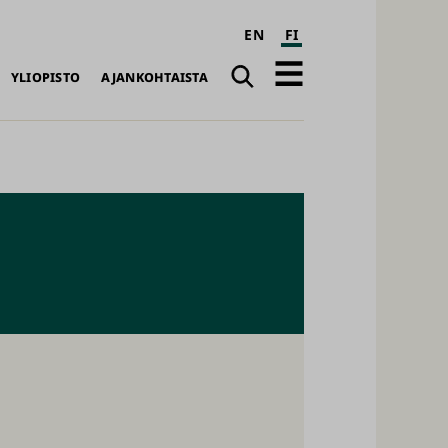
EN
FI
Haku
Avaa
YLIOPISTO
AJANKOHTAISTA
päävalikko