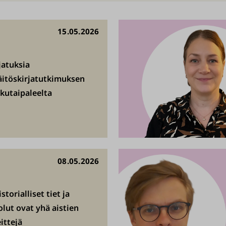
15.05.2026
jatuksia
äitöskirjatutkimuksen
lkutaipaleelta
08.05.2026
storialliset tiet ja
olut ovat yhä aistien
eittejä