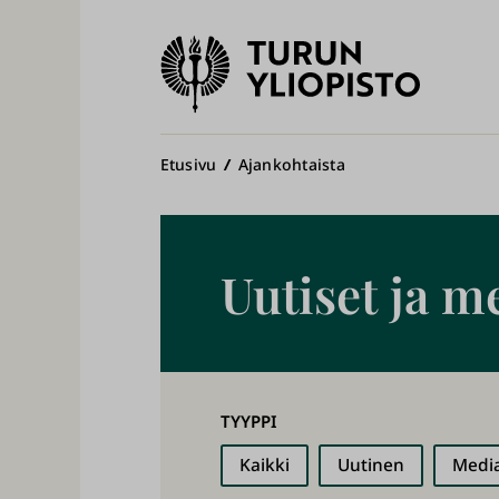
Turun
yliopisto
Pääv
Murupolku
Etusivu
Ajankohtaista
Uutiset ja m
TYYPPI
Kaikki
Uutinen
Media