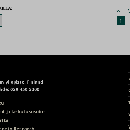
Siv
ULLA:
Seur
››
sivu
Nyk
1
sivu
n yliopisto, Finland
hde: 029 450 5000
ku
ot ja laskutusosoite
rtta
nce in Research