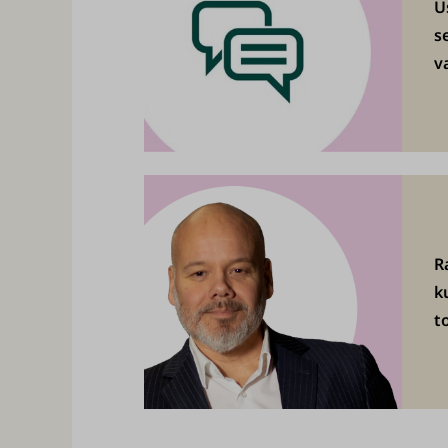
U
s
v
R
k
t