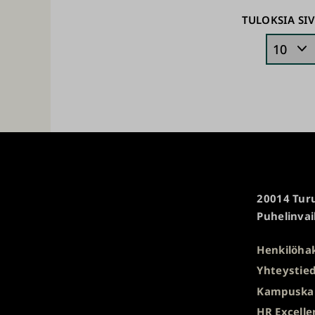
TULOKSIA SIV
Turun
20014 Turu
yliopisto
Puhelinvai
Henkilöha
Yhteystied
Kampuska
HR Excelle