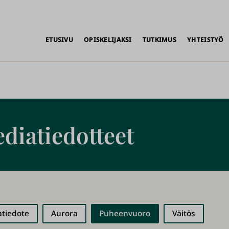
alikko
ETUSIVU
OPISKELIJAKSI
TUTKIMUS
YHTEISTYÖ
ediatiedotteet
tiedote
Aurora
Puheenvuoro
Väitös