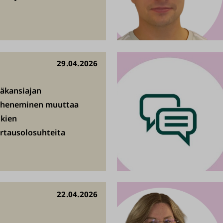
29.04.2026
ääkansiajan
yheneminen muuttaa
okien
irtausolosuhteita
22.04.2026