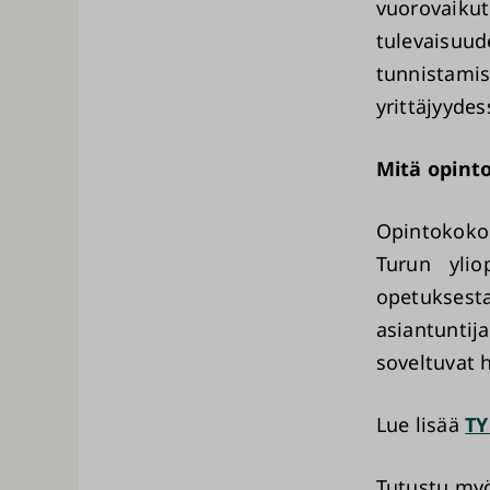
vuorovaiku
tulevaisuud
tunnistami
yrittäjyydes
Mitä opinto
Opintokoko
Turun ylio
opetukses
asiantunti
soveltuvat 
Lue lisää
TY
Tutustu myö