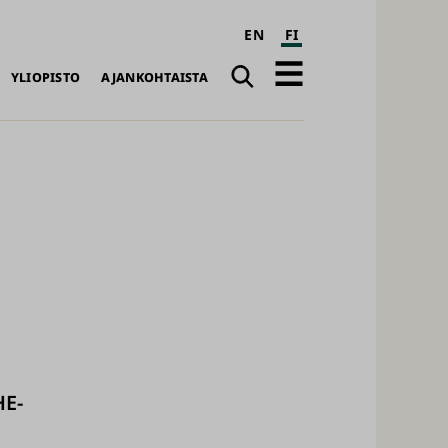
EN
FI
Haku
Avaa
YLIOPISTO
AJANKOHTAISTA
päävalikko
HE-