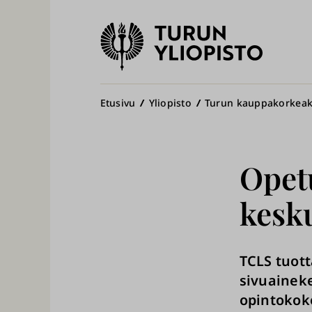
Turun
yliopisto
Pääv
Murupolku
Etusivu
Yliopisto
Turun kauppakorkea
Opet
kesk
TCLS tuott
sivuainek
opintokok