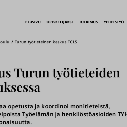
alikko
ETUSIVU
OPISKELIJAKSI
TUTKIMUS
YHTEISTYÖ
koulu
Turun työtieteiden keskus TCLS
us Turun työtieteiden
uksessa
aa opetusta ja koordinoi monitieteistä,
elpoista Työelämän ja henkilöstöasioiden TY
onaisuutta.