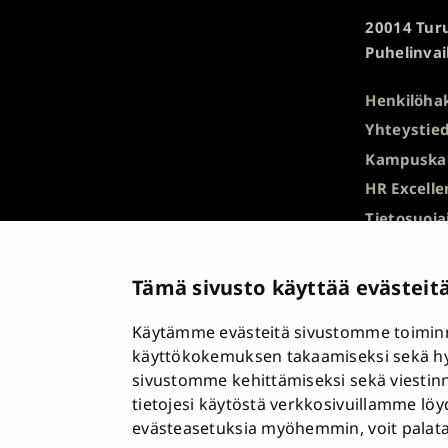
Turun
20014 Turu
yliopisto
Puhelinvai
Henkilöha
Yhteystied
Kampuska
HR Excelle
Tietosuoja
Asiakirjaj
tietopyyn
Tämä sivusto käyttää evästeit
Väärinkäyt
Käytämme evästeitä sivustomme toiminn
Saavutett
käyttökokemuksen takaamiseksi sekä h
Palaute
sivustomme kehittämiseksi sekä viestin
Intranet j
tietojesi käytöstä verkkosivuillamme lö
Evästease
evästeasetuksia myöhemmin, voit palata n