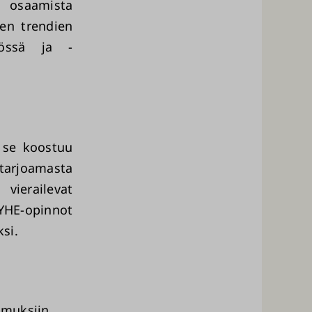
a osaamista
den trendien
työssä ja -
 se koostuu
tarjoamasta
ierailevat
YHE-opinnot
si.
emuksiin