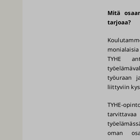
Mitä osaam
tarjoaa?
Koulutamme 
monialaisi
TYHE ant
työelämäva
työuraan j
liittyviin k
TYHE-opint
tarvittavaa
työelämäss
oman osaa