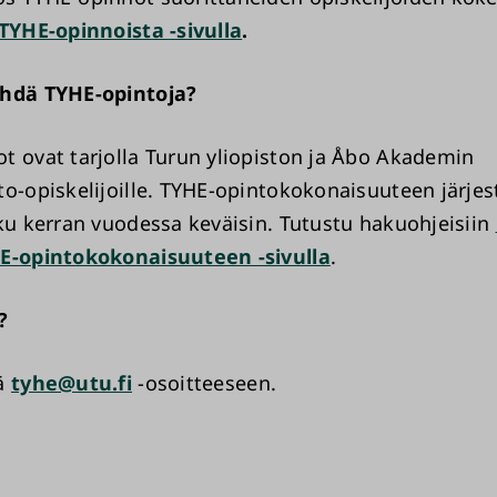
 TYHE-opinnoista -sivulla
.
ehdä TYHE-opintoja?
t ovat tarjolla Turun yliopiston ja Åbo Akademin
to-opiskelijoille. TYHE-opintokokonaisuuteen järje
aku kerran vuodessa keväisin. Tutustu hakuohjeisiin
HE-opintokokonaisuuteen -sivulla
.
ä?
ä
tyhe@utu.fi
-osoitteeseen.