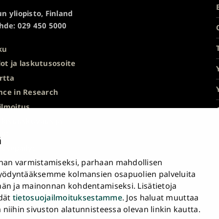
n yliopisto, Finland
hde: 029 450 5000
ku
ot ja laskutusosoite
rtta
nce in Research
ilmoitus
ulkisuuskuvaus ja
nöt
ä
ösepäilyt
an varmistamiseksi, parhaan mahdollisen
avuusseloste
yödyntääksemme kolmansien osapuolien palveluita
nän ja mainonnan kohdentamiseksi. Lisätietoja
a sähköiset työkalut
ydät
tietosuojailmoituksestamme
. Jos haluat muuttaa
tukset
iihin sivuston alatunnisteessa olevan linkin kautta.