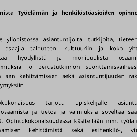
ista Työelämän ja henkilöstöasioiden opinn
yliopistossa asiantuntijoita, tutkijoita, tieteen
a osaajia talouteen, kulttuuriin ja koko yht
aa hyödyllistä ja monipuolista osaam
lmiuksia jo perustutkinnon suorittamisvaihee
a sen kehittämiseen sekä asiantuntijuuden ra
ysymyksiin.
okokonaisuus tarjoaa opiskelijalle asiantu
 osaamista ja tietoa ja valmiuksia soveltaa saa
ä. Opintokokonaisuudessa käsitellään mm. työlai
misen kehittämistä sekä esihenkilö-, vie