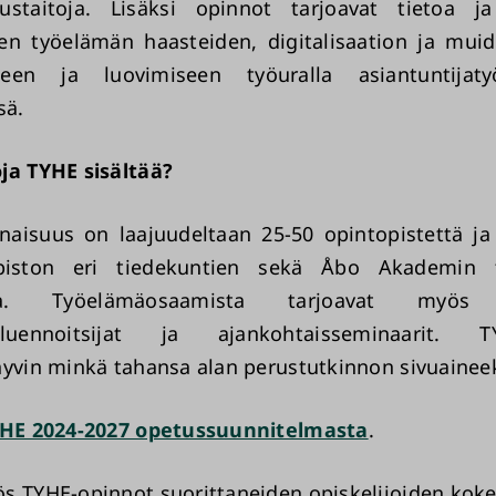
tustaitoja. Lisäksi opinnot tarjoavat tietoa j
en työelämän haasteiden, digitalisaation ja mui
seen ja luovimiseen työuralla asiantuntija
sä.
ja TYHE sisältää?
naisuus on laajuudeltaan 25-50 opintopistettä ja
piston eri tiedekuntien sekä Åbo Akademin 
ta. Työelämäosaamista tarjoavat myös v
jaluennoitsijat ja ajankohtaisseminaarit. T
hyvin minkä tahansa alan perustutkinnon sivuaineek
HE 2024-2027 opetussuunnitelmasta
.
s TYHE-opinnot suorittaneiden opiskelijoiden kok