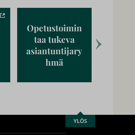
Opetustoimin
taa tukeva
Yhtey
asiantuntijary
hmä
SCROLL
YLÖS
TO