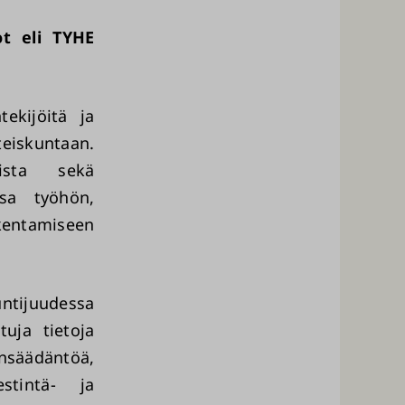
ot eli TYHE
tekijöitä ja
eiskuntaan.
ista sekä
ssa työhön,
kentamiseen
ntijuudessa
tuja tietoja
nsäädäntöä,
stintä- ja