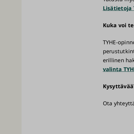
Lisätietoja
Kuka voi t
TYHE-opinno
perustutkin
erillinen h
valinta TY
Kysyttävä
Ota yhteytt