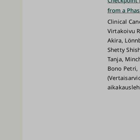
Checkpoint 
from a Phase 
Clinical Ca
Virtakoivu R
Akira, Lönn
Shetty Shis
Tanja, Minc
Bono Petri,
(Vertaisarvi
aikakausleh