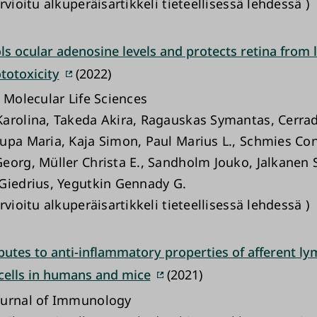
rvioitu alkuperäisartikkeli tieteellisessä lehdessä )
s ocular adenosine levels and protects retina from l
totoxicity
(2022)
 Molecular Life Sciences
arolina, Takeda Akira, Ragauskas Symantas, Cerr
upa Maria, Kaja Simon, Paul Marius L., Schmies Con
eorg, Müller Christa E., Sandholm Jouko, Jalkanen S
Giedrius, Yegutkin Gennady G.
rvioitu alkuperäisartikkeli tieteellisessä lehdessä )
butes to anti-inflammatory properties of afferent ly
 cells in humans and mice
(2021)
ournal of Immunology