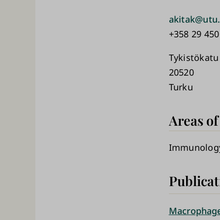
akitak@utu.
+358 29 450
Tykistökatu
20520
Turku
Areas of
Immunolog
Publicat
Macrophage 