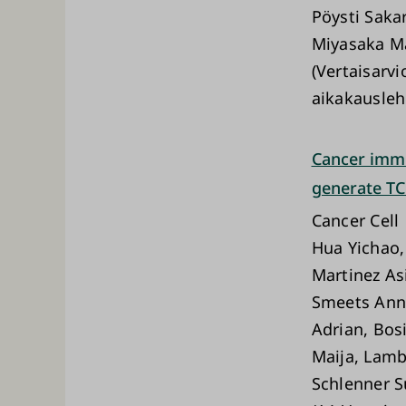
Pöysti Sakar
Miyasaka M
(Vertaisarvi
aikakausleh
Cancer immu
generate TC
Cancer Cell
Hua Yichao,
Martinez Asi
Smeets Ann,
Adrian, Bos
Maija, Lamb
Schlenner S