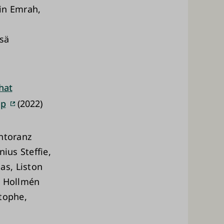
kin Emrah,
ssä
hat
op
(2022)
Antoranz
ius Steffie,
as, Liston
, Hollmén
stophe,