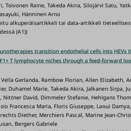
i, Toivonen Raine, Takeda Akira, Silojärvi Satu, Yat
asayuki, Hänninen Arno
oitu alkuperäisartikkeli tai data-artikkeli tieteellise
dessä (A1))
notherapies transition endothelial cells into HEVs t
F1+ T lymphocyte niches through a feed-forward lo
 Vella Gerlanda, Rambow Florian, Allen Elizabeth, 
er, Duhamel Marie, Takeda Akira, Jalkanen Sirpa, Jun
 Nittner David, Dimmeler Stefanie, Hehlgans Thom
isio Francesca Maria, Floris Giuseppe, Laoui Damya
rechts Diether, Merchiers Pascal, Marine Jean-Chri
usan, Bergers Gabriele