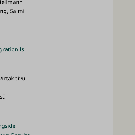
 Bellmann
ing, Salmi
gration Is
Virtakoivu
ssä
ngside