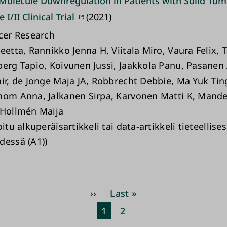
Molecule Downregulation in Patients with Solid Tum
I/II Clinical Trial
(2021)
ncer Research
eetta, Rannikko Jenna H, Viitala Miro, Vaura Felix, 
berg Tapio, Koivunen Jussi, Jaakkola Panu, Pasanen
hir, de Jonge Maja JA, Robbrecht Debbie, Ma Yuk Tin
hom Anna, Jalkanen Sirpa, Karvonen Matti K, Mandel
 Hollmén Maija
oitu alkuperäisartikkeli tai data-artikkeli tieteellise
dessä (A1))
Pagination
Next
››
Last
Last »
page
page
Current
1
Page
2
page