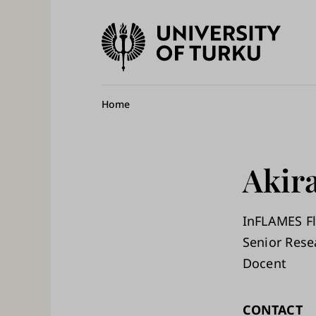
University
of
Ma
Turku
na
Breadcrumb
Home
Akir
InFLAMES F
Senior Rese
Docent
CONTACT