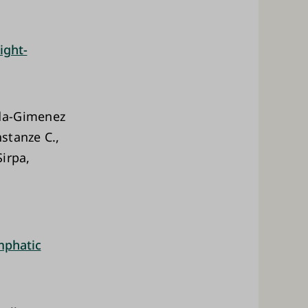
ight-
ada-Gimenez
stanze C.,
irpa,
mphatic