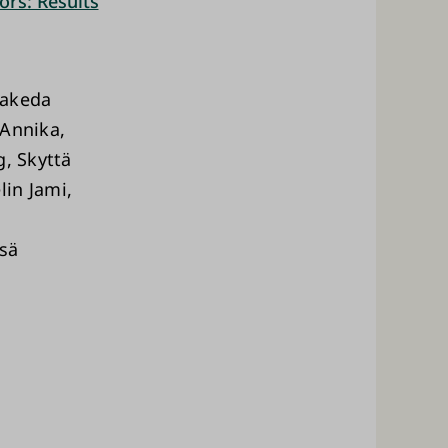
ors: Results
Takeda
 Annika,
g, Skyttä
in Jami,
ssä