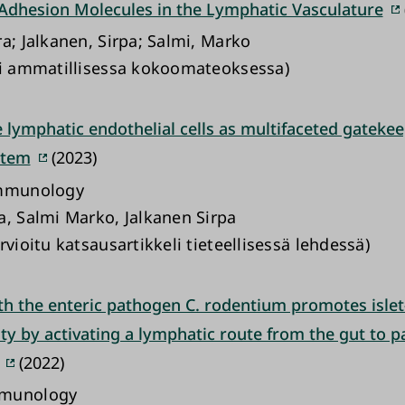
 Adhesion Molecules in the Lymphatic Vasculature
a; Jalkanen, Sirpa; Salmi, Marko
li ammatillisessa kokoomateoksessa)
lymphatic endothelial cells as multifaceted gatekee
stem
(2023)
Immunology
a, Salmi Marko, Jalkanen Sirpa
rvioitu katsausartikkeli tieteellisessä lehdessä)
th the enteric pathogen C. rodentium promotes islet-
y by activating a lymphatic route from the gut to p
(2022)
mmunology