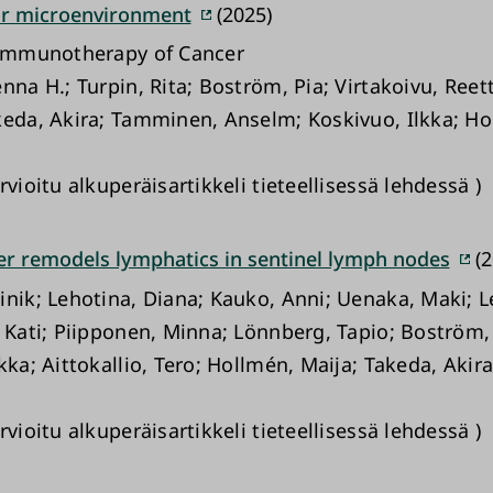
or microenvironment
(2025)
 Immunotherapy of Cancer
nna H.; Turpin, Rita; Boström, Pia; Virtakoivu, Reet
keda, Akira; Tamminen, Anselm; Koskivuo, Ilkka; Ho
rvioitu alkuperäisartikkeli tieteellisessä lehdessä )
er remodels lymphatics in sentinel lymph nodes
(2
inik; Lehotina, Diana; Kauko, Anni; Uenaka, Maki; 
, Kati; Piipponen, Minna; Lönnberg, Tapio; Boström, 
kka; Aittokallio, Tero; Hollmén, Maija; Takeda, Akira
rvioitu alkuperäisartikkeli tieteellisessä lehdessä )