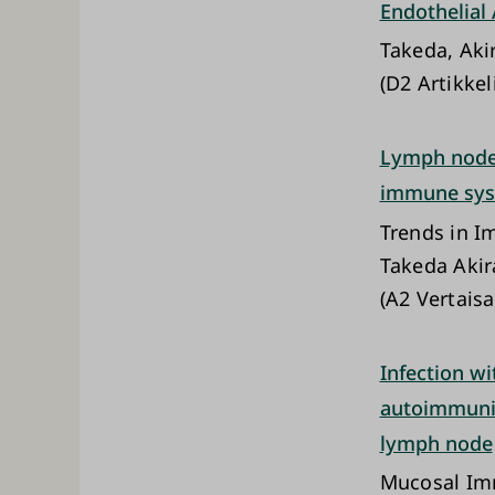
Endothelial
Takeda, Akir
(D2 Artikke
Lymph node 
immune sy
Trends in 
Takeda Akir
(A2 Vertaisa
Infection wi
autoimmunit
lymph node
Mucosal I