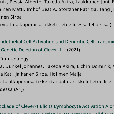
nik, Pessia Alberto, Takeda Akira, Laakkonen Joni,
inen Matti, Imhof Beat A, Stoitzner Patrizia, Tang J
anen Sirpa
rvioitu alkuperäisartikkeli tieteellisessä lehdessä )
dothelial Cell Activation and Dendritic Cell Transmi
Genetic Deletion of Clever-1
(2021)
n Immunology
a, Dunkel Johannes, Takeda Akira, Eichin Dominik, 
a Kati, Jalkanen Sirpa, Hollmen Maija
oitu alkuperäisartikkeli tai data-artikkeli tieteellise
dessä (A1))
ockade of Clever-1 Elicits Lymphocyte Activation Alo