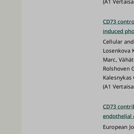
(A1 Vertaisa
CD73 control
induced pho
Cellular and
Losenkova K
Marc, Vähät
Rolshoven G
Kalesnykas 
(A1 Vertaisa
CD73 contri
endothelial
European J