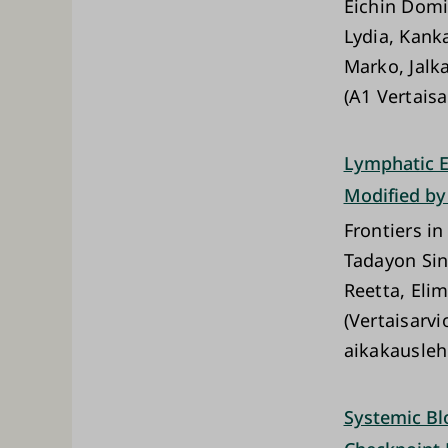
Eichin Domi
Lydia, Kanka
Marko, Jalk
(A1 Vertaisa
Lymphatic En
Modified by 
Frontiers i
Tadayon Sin
Reetta, Elim
(Vertaisarvi
aikakausleh
Systemic Bl