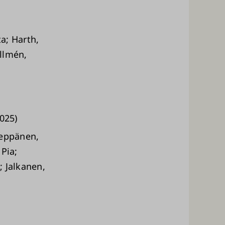
ta; Harth,
llmén,
025)
Leppänen,
Pia;
; Jalkanen,