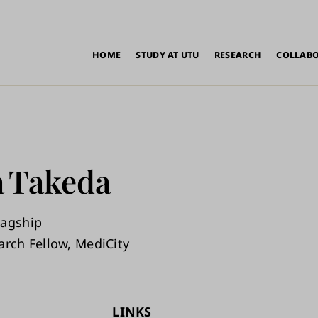
in
HOME
STUDY AT UTU
RESEARCH
COLLAB
vigation
a
Takeda
lagship
arch Fellow, MediCity
LINKS