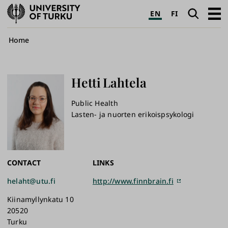
University
Search
Open
EN
FI
of
navig
Turku
Breadcrumb
Home
Hetti
Lahtela
Public Health
Lasten- ja nuorten erikoispsykologi
CONTACT
LINKS
helaht@utu.fi
http://www.finnbrain.fi
Kiinamyllynkatu 10
20520
Turku