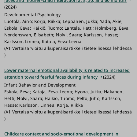
faces and mother–child interaction at 8, 30, and 60 months
(2024)
Developmental Psychology
Luotola, Aino; Korja, Riikka; Leppänen, Jukka; Yada, Akie;
Eskola, Eeva; Häikiö, Tuomo; Lahtela, Hetti; Holmberg, Eeva;
Nordenswan, Elisabeth; Nolvi, Saara; Karlsson, Hasse;
Karlsson, Linnea; Kataja, Eeva-Leena
(A1 Vertaisarvioitu alkuperäisartikkeli tieteellisessä lehdessä
)
Lower maternal emotional availability is related to increased
attention toward fearful faces during infancy
(2024)
Infant Behavior and Development
Eskola, Eeva; Kataja, Eeva-Leena; Hyona, Jukka; Hakanen,
Hetti; Nolvi, Saara; Haikio, Tuomo; Pelto, Juho; Karlsson,
Hasse; Karlsson, Linnea; Korja, Riikka
(A1 Vertaisarvioitu alkuperäisartikkeli tieteellisessä lehdessä
)
Childcare context and socio-emotional development in