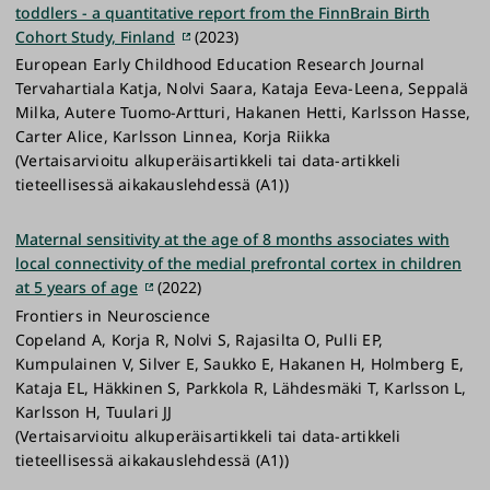
toddlers - a quantitative report from the FinnBrain Birth
Cohort Study, Finland
(2023)
European Early Childhood Education Research Journal
Tervahartiala Katja, Nolvi Saara, Kataja Eeva-Leena, Seppalä
Milka, Autere Tuomo-Artturi, Hakanen Hetti, Karlsson Hasse,
Carter Alice, Karlsson Linnea, Korja Riikka
(Vertaisarvioitu alkuperäisartikkeli tai data-artikkeli
tieteellisessä aikakauslehdessä (A1))
Maternal sensitivity at the age of 8 months associates with
local connectivity of the medial prefrontal cortex in children
at 5 years of age
(2022)
Frontiers in Neuroscience
Copeland A, Korja R, Nolvi S, Rajasilta O, Pulli EP,
Kumpulainen V, Silver E, Saukko E, Hakanen H, Holmberg E,
Kataja EL, Häkkinen S, Parkkola R, Lähdesmäki T, Karlsson L,
Karlsson H, Tuulari JJ
(Vertaisarvioitu alkuperäisartikkeli tai data-artikkeli
tieteellisessä aikakauslehdessä (A1))