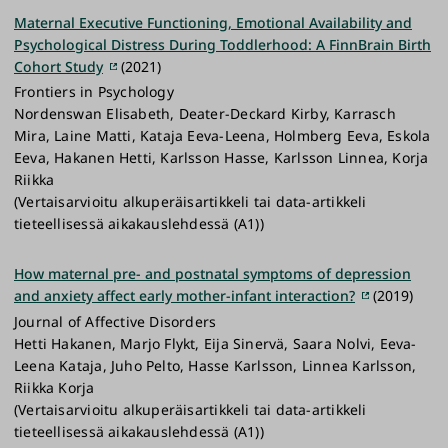
Maternal Executive Functioning, Emotional Availability and
Psychological Distress During Toddlerhood: A FinnBrain Birth
Cohort Study
(2021)
Frontiers in Psychology
Nordenswan Elisabeth, Deater-Deckard Kirby, Karrasch
Mira, Laine Matti, Kataja Eeva-Leena, Holmberg Eeva, Eskola
Eeva, Hakanen Hetti, Karlsson Hasse, Karlsson Linnea, Korja
Riikka
(Vertaisarvioitu alkuperäisartikkeli tai data-artikkeli
tieteellisessä aikakauslehdessä (A1))
How maternal pre- and postnatal symptoms of depression
and anxiety affect early mother-infant interaction?
(2019)
Journal of Affective Disorders
Hetti Hakanen, Marjo Flykt, Eija Sinervä, Saara Nolvi, Eeva-
Leena Kataja, Juho Pelto, Hasse Karlsson, Linnea Karlsson,
Riikka Korja
(Vertaisarvioitu alkuperäisartikkeli tai data-artikkeli
tieteellisessä aikakauslehdessä (A1))