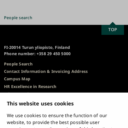
People search
SCROLL
TOP
University
TO
of
TOP
Turku
FI-20014 Turun yliopisto, Finland
Phone number: +358 29 450 5000
People Search
Contact Information & Invoicing Address
Campus Map
HR Excellence in Research
Privacy Notice
Description of Document Publicity & Information
This website uses cookies
Requests
We use cookies to ensure the function of our
Whistleblowing
website, to provide the best possible user
Accessibility Statement