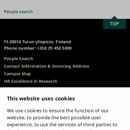
People search
SCROLL
TOP
University
TO
of
TOP
Turku
FI-20014 Turun yliopisto, Finland
Phone number: +358 29 450 5000
People Search
Contact Information & Invoicing Address
Campus Map
HR Excellence in Research
Privacy Notice
Description of Document Publicity & Information
This website uses cookies
Requests
We use cookies to ensure the function of our
Whistleblowing
website, to provide the best possible user
Accessibility Statement
experience, to use the services of third parties to
Feedback