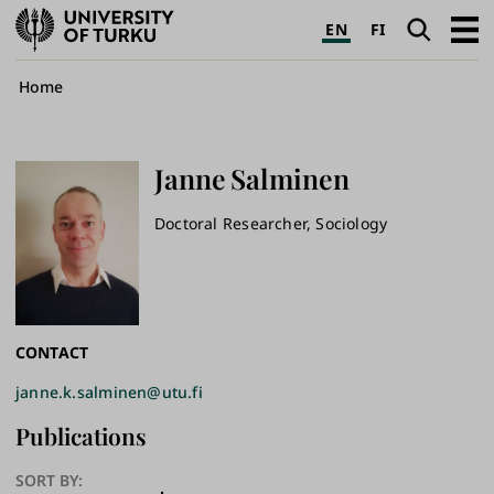
University
Search
Open
EN
FI
of
navig
Turku
Breadcrumb
Home
Janne
Salminen
Doctoral Researcher, Sociology
CONTACT
janne.k.salminen@utu.fi
Publications
SORT BY: