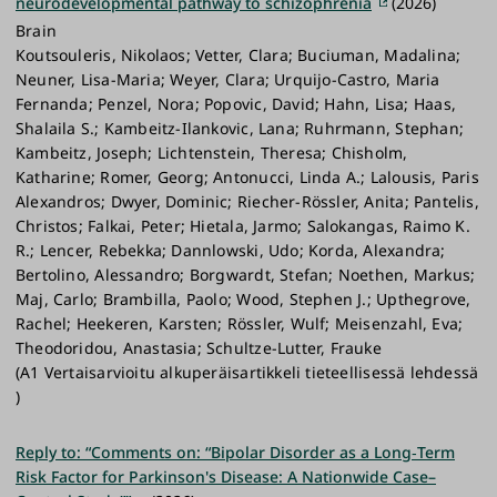
neurodevelopmental pathway to schizophrenia
(2026)
Brain
Koutsouleris, Nikolaos; Vetter, Clara; Buciuman, Madalina;
Neuner, Lisa-Maria; Weyer, Clara; Urquijo-Castro, Maria
Fernanda; Penzel, Nora; Popovic, David; Hahn, Lisa; Haas,
Shalaila S.; Kambeitz-Ilankovic, Lana; Ruhrmann, Stephan;
Kambeitz, Joseph; Lichtenstein, Theresa; Chisholm,
Katharine; Romer, Georg; Antonucci, Linda A.; Lalousis, Paris
Alexandros; Dwyer, Dominic; Riecher-Rössler, Anita; Pantelis,
Christos; Falkai, Peter; Hietala, Jarmo; Salokangas, Raimo K.
R.; Lencer, Rebekka; Dannlowski, Udo; Korda, Alexandra;
Bertolino, Alessandro; Borgwardt, Stefan; Noethen, Markus;
Maj, Carlo; Brambilla, Paolo; Wood, Stephen J.; Upthegrove,
Rachel; Heekeren, Karsten; Rössler, Wulf; Meisenzahl, Eva;
Theodoridou, Anastasia; Schultze-Lutter, Frauke
(A1 Vertaisarvioitu alkuperäisartikkeli tieteellisessä lehdessä
)
Reply to: “Comments on: “Bipolar Disorder as a Long‐Term
Risk Factor for Parkinson's Disease: A Nationwide Case–