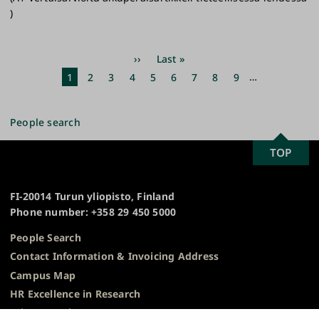
)
Pagination
Next
››
Last
Last »
page
page
Current
1
Page
2
Page
3
Page
4
Page
5
Page
6
Page
7
Page
8
Page
9
…
page
People search
SCROLL
TOP
University
TO
of
TOP
Turku
FI-20014 Turun yliopisto, Finland
Phone number: +358 29 450 5000
People Search
Contact Information & Invoicing Address
Campus Map
HR Excellence in Research
Privacy Notice