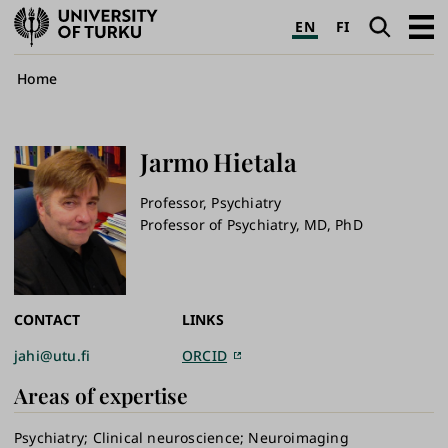
University
Search
Open
EN
FI
of
navig
Turku
Breadcrumb
Home
Jarmo
Hietala
Professor, Psychiatry
Professor of Psychiatry, MD, PhD
CONTACT
LINKS
jahi@utu.fi
ORCID
Areas of expertise
Psychiatry
Clinical neuroscience
Neuroimaging