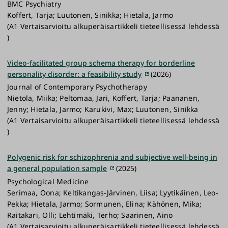
BMC Psychiatry
Koffert, Tarja; Luutonen, Sinikka; Hietala, Jarmo
(A1 Vertaisarvioitu alkuperäisartikkeli tieteellisessä lehdessä
)
Video-facilitated group schema therapy for borderline
personality disorder: a feasibility study
(2026)
Journal of Contemporary Psychotherapy
Nietola, Miika; Peltomaa, Jari, Koffert, Tarja; Paananen,
Jenny; Hietala, Jarmo; Karukivi, Max; Luutonen, Sinikka
(A1 Vertaisarvioitu alkuperäisartikkeli tieteellisessä lehdessä
)
Polygenic risk for schizophrenia and subjective well-being in
a general population sample
(2025)
Psychological Medicine
Serimaa, Oona; Keltikangas-Järvinen, Liisa; Lyytikäinen, Leo-
Pekka; Hietala, Jarmo; Sormunen, Elina; Kähönen, Mika;
Raitakari, Olli; Lehtimäki, Terho; Saarinen, Aino
(A1 Vertaisarvioitu alkuperäisartikkeli tieteellisessä lehdessä