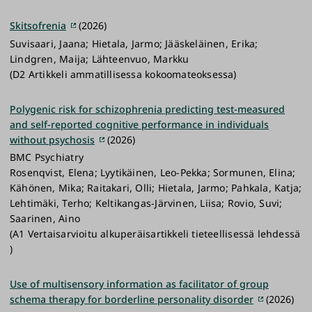
Skitsofrenia
(2026)
Suvisaari, Jaana; Hietala, Jarmo; Jääskeläinen, Erika;
Lindgren, Maija; Lähteenvuo, Markku
(D2 Artikkeli ammatillisessa kokoomateoksessa)
Polygenic risk for schizophrenia predicting test-measured
and self-reported cognitive performance in individuals
without psychosis
(2026)
BMC Psychiatry
Rosenqvist, Elena; Lyytikäinen, Leo-Pekka; Sormunen, Elina;
Kähönen, Mika; Raitakari, Olli; Hietala, Jarmo; Pahkala, Katja;
Lehtimäki, Terho; Keltikangas-Järvinen, Liisa; Rovio, Suvi;
Saarinen, Aino
(A1 Vertaisarvioitu alkuperäisartikkeli tieteellisessä lehdessä
)
Use of multisensory information as facilitator of group
schema therapy for borderline personality disorder
(2026)