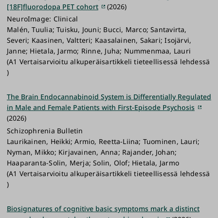
[18F]fluorodopa PET cohort
(2026)
NeuroImage: Clinical
Malén, Tuulia; Tuisku, Jouni; Bucci, Marco; Santavirta,
Severi; Kaasinen, Valtteri; Kaasalainen, Sakari; Isojärvi,
Janne; Hietala, Jarmo; Rinne, Juha; Nummenmaa, Lauri
(A1 Vertaisarvioitu alkuperäisartikkeli tieteellisessä lehdessä
)
The Brain Endocannabinoid System is Differentially Regulated
in Male and Female Patients with First-Episode Psychosis
(2026)
Schizophrenia Bulletin
Laurikainen, Heikki; Armio, Reetta-Liina; Tuominen, Lauri;
Nyman, Mikko; Kirjavainen, Anna; Rajander, Johan;
Haaparanta-Solin, Merja; Solin, Olof; Hietala, Jarmo
(A1 Vertaisarvioitu alkuperäisartikkeli tieteellisessä lehdessä
)
Biosignatures of cognitive basic symptoms mark a distinct