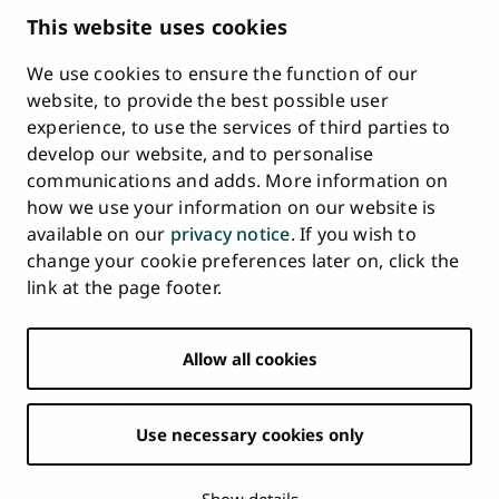
Description of Document Publicity & Information
This website uses cookies
Requests
We use cookies to ensure the function of our
Whistleblowing
website, to provide the best possible user
Accessibility Statement
experience, to use the services of third parties to
Feedback
develop our website, and to personalise
Intranet & Online Tools
communications and adds. More information on
Cookie Settings
how we use your information on our website is
available on our
privacy notice
. If you wish to
University
University
University
University
University
University
change your cookie preferences later on, click the
Main
of
of
of
of
of
of
HOME
link at the page footer.
navigation
Turku
Turku
Turku
Turku
Turku
Turku
STUDY AT UTU
at
on
on
on
on
on
on
Facebook
Instagram
Bsky
Youtube
Linkedin
Tiktok
footer
Allow all cookies
RESEARCH
COLLABORATION
Use necessary cookies only
UNIVERSITY
NEWS