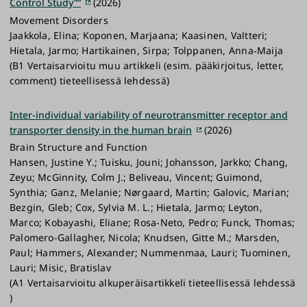
Control Study””
(2026)
Movement Disorders
Jaakkola, Elina; Koponen, Marjaana; Kaasinen, Valtteri;
Hietala, Jarmo; Hartikainen, Sirpa; Tolppanen, Anna‐Maija
(B1 Vertaisarvioitu muu artikkeli (esim. pääkirjoitus, letter,
comment) tieteellisessä lehdessä)
Inter-individual variability of neurotransmitter receptor and
transporter density in the human brain
(2026)
Brain Structure and Function
Hansen, Justine Y.; Tuisku, Jouni; Johansson, Jarkko; Chang,
Zeyu; McGinnity, Colm J.; Beliveau, Vincent; Guimond,
Synthia; Ganz, Melanie; Nørgaard, Martin; Galovic, Marian;
Bezgin, Gleb; Cox, Sylvia M. L.; Hietala, Jarmo; Leyton,
Marco; Kobayashi, Eliane; Rosa-Neto, Pedro; Funck, Thomas;
Palomero-Gallagher, Nicola; Knudsen, Gitte M.; Marsden,
Paul; Hammers, Alexander; Nummenmaa, Lauri; Tuominen,
Lauri; Misic, Bratislav
(A1 Vertaisarvioitu alkuperäisartikkeli tieteellisessä lehdessä
)