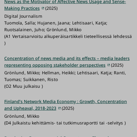
News as the Motivator of Affective News Usage and Sense-
Making Practices
(2025)
Digital Journalism
Tuomola, Salla; Hujanen, Jaana; Lehtisaari, Katja;
Ruotsalainen, Juho; Grönlund, Mikko
(A1 Vertaisarvioitu alkuperäisartikkeli tieteellisessä lehdessä
)
Concentration of news media and its effects – media leaders
representing opposing stakeholder perspectives
(2025)
Grönlund, Mikko; Hellman, Heikki; Lehtisaari, Katja; Ranti,
Tuomas; Suikkanen, Risto
(O2 Muu julkaisu )
Finland’s Network Media Economy : Growth, Concentration
and Upheaval, 2018-2023
(2025)
Grönlund, Mikko
(D4 Julkaistu kehittämis- tai tutkimusraportti tai -selvitys )