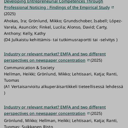
Developing Entrepreneurial Competences Through
Professional Noticing : Findings of the Empirical Study
(2025)
Ahokas, Ira; Grönlund, Mikko; Grundschober, Isabell; López-
Varela, Asunción; Finkel, Lucila; Alonso, David; Carty,
Anthony; Kelly, Kathy
(D4 Julkaistu kehittämis- tai tutkimusraportti tai -selvitys )
Industry or relevant market? EMFA and two different
perspectives on newspaper concentration
(2025)
Communication & Society
Hellman, Heikki; Grönlund, Mikko; Lehtisaari, Katja; Ranti,
Tuomas
(A1 Vertaisarvioitu alkuperäisartikkeli tieteellisessä lehdessä
)
Industry or relevant market? EMFA and two different
perspectives on newspaper concentration
(2025)
Grönlund, Mikko; Hellman, Heikki; Lehtisaari, Katja; Ranti,
Tuomas; Suikkanen Risto