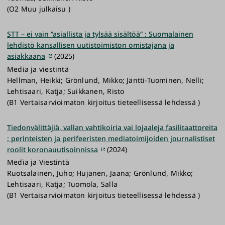
(O2 Muu julkaisu )
STT – ei vain ”asiallista ja tylsää sisältöä” : Suomalainen
lehdistö kansallisen uutistoimiston omistajana ja
asiakkaana
(2025)
Media ja viestintä
Hellman, Heikki; Grönlund, Mikko; Jäntti-Tuominen, Nelli;
Lehtisaari, Katja; Suikkanen, Risto
(B1 Vertaisarvioimaton kirjoitus tieteellisessä lehdessä )
Tiedonvälittäjiä, vallan vahtikoiria vai lojaaleja fasilitaattoreita
: perinteisten ja perifeeristen mediatoimijoiden journalistiset
roolit koronauutisoinnissa
(2024)
Media ja Viestintä
Ruotsalainen, Juho; Hujanen, Jaana; Grönlund, Mikko;
Lehtisaari, Katja; Tuomola, Salla
(B1 Vertaisarvioimaton kirjoitus tieteellisessä lehdessä )
Pagination