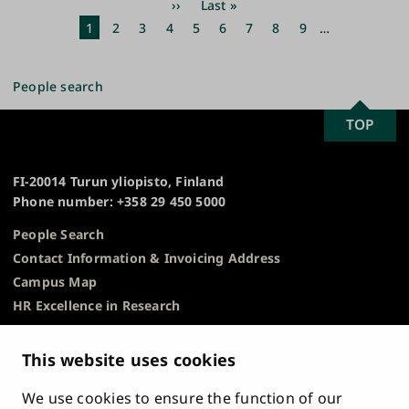
Next
››
Last
Last »
page
page
Current
1
Page
2
Page
3
Page
4
Page
5
Page
6
Page
7
Page
8
Page
9
…
page
People search
SCROLL
TOP
University
TO
of
TOP
Turku
FI-20014 Turun yliopisto, Finland
Phone number: +358 29 450 5000
People Search
Contact Information & Invoicing Address
Campus Map
HR Excellence in Research
Privacy Notice
Description of Document Publicity & Information
This website uses cookies
Requests
We use cookies to ensure the function of our
Whistleblowing