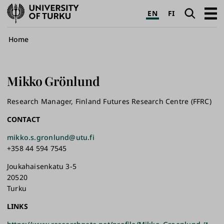
University
Search
Open
EN
FI
of
navig
Turku
Breadcrumb
Home
Mikko
Grönlund
Research Manager, Finland Futures Research Centre (FFRC)
CONTACT
mikko.s.gronlund@utu.fi
+358 44 594 7545
Joukahaisenkatu 3-5
20520
Turku
LINKS