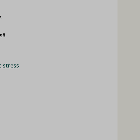
A
ssä
c stress