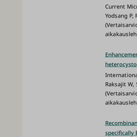
Current Mic
Yodsang P, 
(Vertaisarvi
aikakausleh
Enhancement
heterocysto
Internation
Raksajit W,
(Vertaisarvi
aikakausleh
Recombinant
specifically