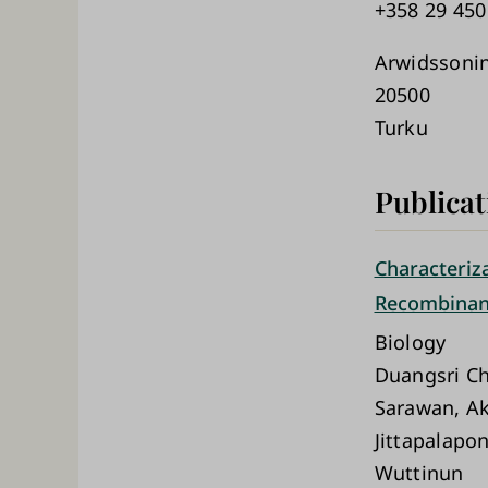
+358 29 450
Arwidssoni
20500
Turku
Publicat
Characteriz
Recombinant
Biology
Duangsri Ch
Sarawan, A
Jittapalapo
Wuttinun