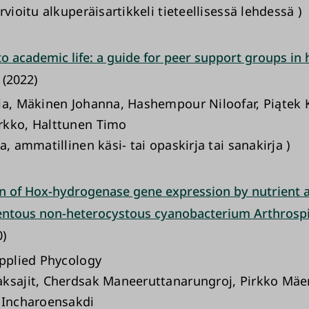
rvioitu alkuperäisartikkeli tieteellisessä lehdessä )
to academic life: a guide for peer support groups in 
(2022)
ia, Mäkinen Johanna, Hashempour Niloofar, Piątek 
rkko, Halttunen Timo
a, ammatillinen käsi- tai opaskirja tai sanakirja )
n of Hox-hydrogenase gene expression by nutrient 
mentous non-heterocystous cyanobacterium Arthrospi
)
Applied Phycology
ksajit, Cherdsak Maneeruttanarungroj, Pirkko Mäen
 Incharoensakdi