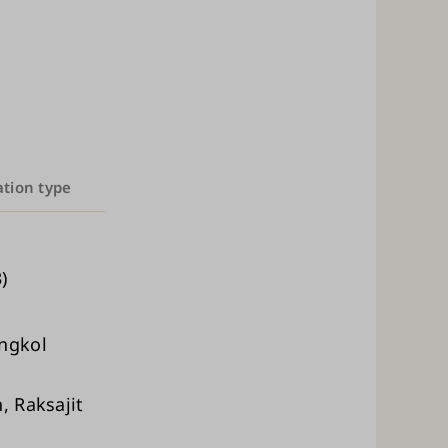
ation type
)
ngkol
, Raksajit