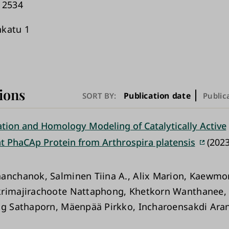
 2534
nkatu 1
ions
Publication date
SORT BY:
Public
ation and Homology Modeling of Catalytically Active
 PhaCAp Protein from Arthrospira platensis
(2023
anchanok, Salminen Tiina A., Alix Marion, Kaewmo
krimajirachoote Nattaphong, Khetkorn Wanthanee,
ng Sathaporn, Mäenpää Pirkko, Incharoensakdi Aran