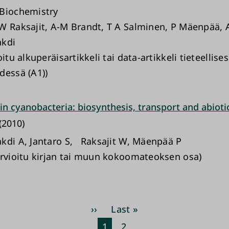
Biochemistry
W Raksajit, A-M Brandt, T A Salminen, P Mäenpää, 
akdi
oitu alkuperäisartikkeli tai data-artikkeli tieteellise
dessä (A1))
n cyanobacteria: biosynthesis, transport and abioti
(2010)
kdi A, Jantaro S, Raksajit W, Mäenpää P
arvioitu kirjan tai muun kokoomateoksen osa)
Pagination
Next
››
Last
Last »
page
page
Current
1
Page
2