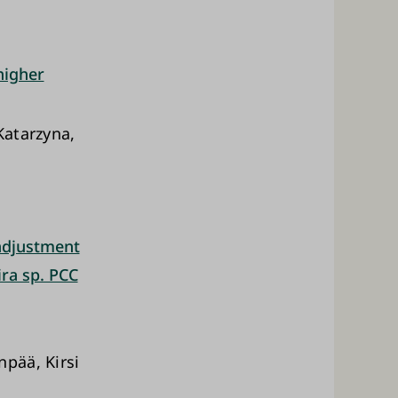
higher
Katarzyna,
adjustment
ra sp. PCC
pää, Kirsi