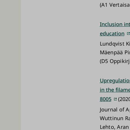
(A1 Vertaisa
Inclusion in
education
Lundqvist K
Mäenpää Pi
(D5 Oppikirj
Upregulatio
in the fila
8005
(2020
Journal of 
Wuttinun Ra
Lehto, Aran