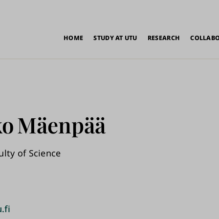
in
HOME
STUDY AT UTU
RESEARCH
COLLAB
vigation
ko
Mäenpää
ulty of Science
.fi