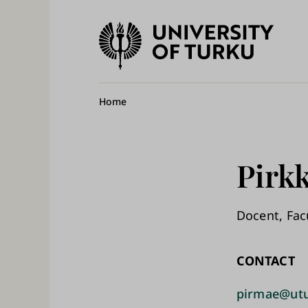
University
of
Ma
Turku
na
Breadcrumb
Home
Pirk
Docent, Fac
CONTACT
pirmae@utu