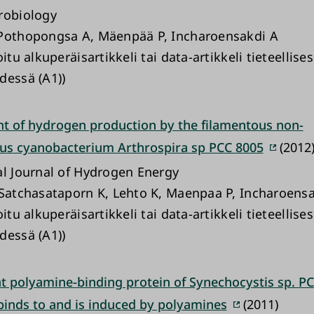
robiology
Pothopongsa A, Mäenpää P, Incharoensakdi A
oitu alkuperäisartikkeli tai data-artikkeli tieteellise
dessä (A1))
 of hydrogen production by the filamentous non-
us cyanobacterium Arthrospira sp PCC 8005
(2012
al Journal of Hydrogen Energy
 Satchasataporn K, Lehto K, Maenpaa P, Incharoens
oitu alkuperäisartikkeli tai data-artikkeli tieteellise
dessä (A1))
 polyamine-binding protein of Synechocystis sp. P
 binds to and is induced by polyamines
(2011)