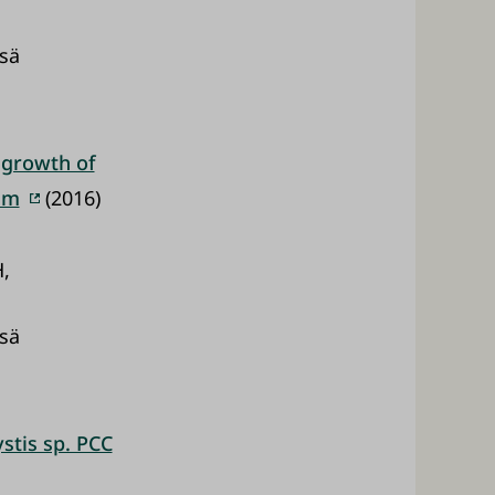
ssä
 growth of
sm
(2016)
H,
ssä
stis sp. PCC