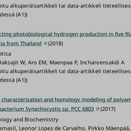
oitu alkuperäisartikkeli tai data-artikkeli tieteellise
dessä (A1))
cting photobiological hydrogen production in five f
ia from Thailand
(2018)
etica
Raksajit W, Aro EM, Maenpaa P, Incharoensakdi A
oitu alkuperäisartikkeli tai data-artikkeli tieteellise
dessä (A1))
 characterization and homology modeling of polyam
acterium Synechocystis sp. PCC 6803
(2017)
ology and Biochemistry
amasil, Leonor Lopes de Carvalho, Pirkko Mäenpää, 