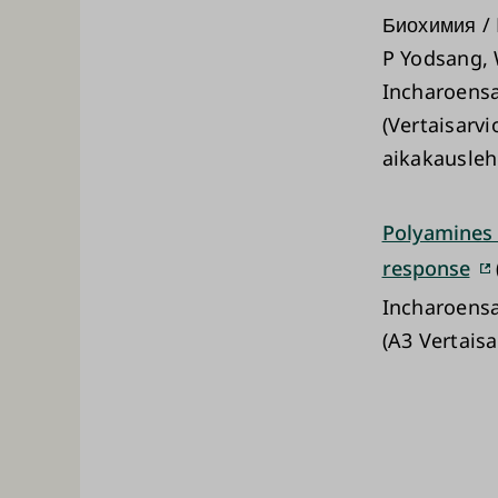
Биохимия / 
P Yodsang, 
Incharoens
(Vertaisarvi
aikakausleh
Polyamines i
response
Incharoensa
(A3 Vertais