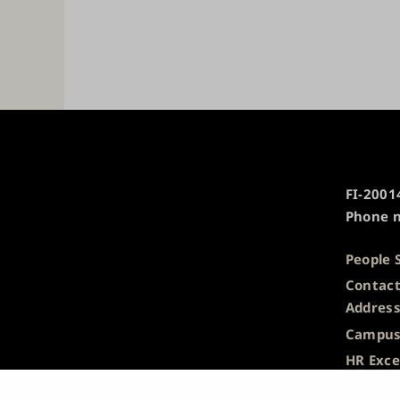
University
FI-20014
of
Phone n
Turku
People 
Contact
Addres
Campus
HR Exce
Privacy