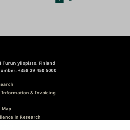
page
 Turun yliopisto, Finland
umber: +358 29 450 5000
Search
 Information & Invoicing
s
 Map
llence in Research
 Notice