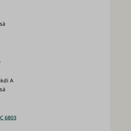
ssä
)
akdi A
ssä
CC 6803