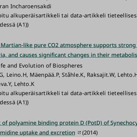
ran Incharoensakdi
oitu alkuperäisartikkeli tai data-artikkeli tieteellise
dessä (A1))
 Martian-like pure CO2 atmosphere supports strong
ia, and causes significant changes in their metaboli
Life and Evolution of Biospheres
, Leino.H, Mäenpää.P, Ståhle.K, Raksajit.W, Lehto.
va.Y, Lehto.K
oitu alkuperäisartikkeli tai data-artikkeli tieteellise
dessä (A1))
 of polyamine binding protein D (PotD) of Synechocy
rmidine uptake and excretion
(2014)