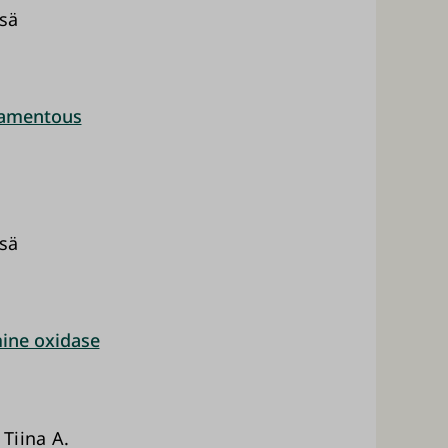
ssä
ilamentous
ssä
ine oxidase
Tiina A.