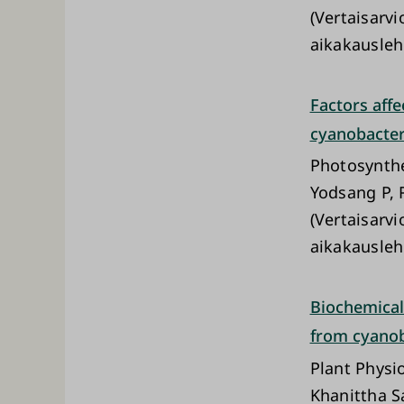
(Vertaisarvi
aikakausleh
Factors affe
cyanobacter
Photosynth
Yodsang P, 
(Vertaisarvi
aikakausleh
Biochemical
from cyanob
Plant Physi
Khanittha S