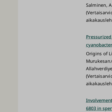
Salminen, A
(Vertaisarvi
aikakausleh
Pressurized
cyanobacter
Origins of 
Murukesan.G
Allahverdiye
(Vertaisarvi
aikakausleh
Involvement
6803 in spe