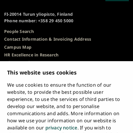
TO
of
TOP
Turku
FI-20014 Turun yliopisto, Finland
Phone number: +358 29 450 5000
People Search
Contact Information & Invoicing Address
Campus Map
HR Excellence in Research
Privacy Notice
Description of Document Publicity & Information
This website uses cookies
Requests
We use cookies to ensure the function of our
Whistleblowing
website, to provide the best possible user
Accessibility Statement
experience, to use the services of third parties to
Feedback
develop our website, and to personalise
Intranet & Online Tools
communications and adds. More information on
Cookie Settings
how we use your information on our website is
available on our
privacy notice
. If you wish to
University
University
University
University
University
University