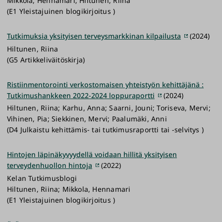
Mikkola, Hennamari; Hiltunen, Riina
(E1 Yleistajuinen blogikirjoitus )
Tutkimuksia yksityisen terveysmarkkinan kilpailusta
(2024)
Hiltunen, Riina
(G5 Artikkeliväitöskirja)
Ristiinmentorointi verkostomaisen yhteistyön kehittäjänä :
Tutkimushankkeen 2022-2024 loppuraportti
(2024)
Hiltunen, Riina; Karhu, Anna; Saarni, Jouni; Toriseva, Mervi;
Vihinen, Pia; Siekkinen, Mervi; Paalumäki, Anni
(D4 Julkaistu kehittämis- tai tutkimusraportti tai -selvitys )
Hintojen läpinäkyvyydellä voidaan hillitä yksityisen
terveydenhuollon hintoja
(2022)
Kelan Tutkimusblogi
Hiltunen, Riina; Mikkola, Hennamari
(E1 Yleistajuinen blogikirjoitus )