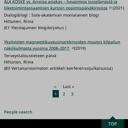
ÄLÄ KOSKE vs. Arvoisa asiakas – havaintoja tosielämästä ja
liiketoimintaosaamisen kurssin oppimispäiväkirjoista
(2021)
Dialogiblogi : Sote-akatemian monialainen blogi
Hiltunen, Riina
(E1 Yleistajuinen blogikirjoitus )
Yksityisten magneettikuvausmarkkinoiden muutos kilpailun
näkökulmasta vuosina 2008–2017
(2019)
Terveystaloustieteen päivä
Hiltunen, Riina
(B3 Vertaisarvioimaton artikkeli konferenssijulkaisussa)
Pagination
Next
››
Last
Last »
page
page
Current
1
Page
2
Page
3
page
People search
SCROLL
TOP
University