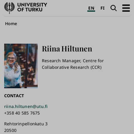
University
Search
Open
EN
FI
of
navig
Turku
Breadcrumb
Home
Riina
Hiltunen
Research Manager, Centre for
Collaborative Research (CCR)
CONTACT
riina.hiltunen@utu.fi
+358 40 585 7675
Rehtorinpellonkatu 3
20500