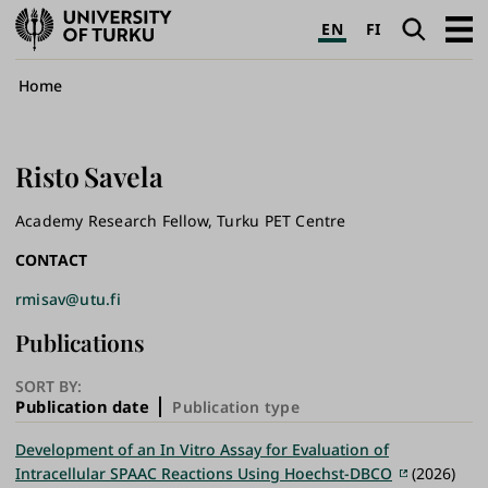
University
Search
Open
EN
FI
of
navig
Turku
Breadcrumb
Home
Risto
Savela
Academy Research Fellow, Turku PET Centre
CONTACT
rmisav@utu.fi
Publications
SORT BY:
Publication date
Publication type
Development of an In Vitro Assay for Evaluation of
Intracellular SPAAC Reactions Using Hoechst-DBCO
(2026)