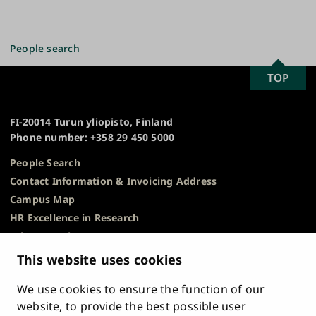
People search
SCROLL
TOP
University
TO
of
TOP
Turku
FI-20014 Turun yliopisto, Finland
Phone number: +358 29 450 5000
People Search
Contact Information & Invoicing Address
Campus Map
HR Excellence in Research
Privacy Notice
Description of Document Publicity & Information
This website uses cookies
Requests
We use cookies to ensure the function of our
Whistleblowing
website, to provide the best possible user
Accessibility Statement