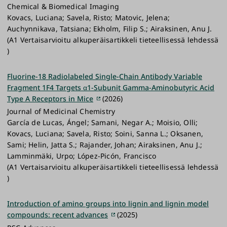
Chemical & Biomedical Imaging
Kovacs, Luciana; Savela, Risto; Matovic, Jelena;
Auchynnikava, Tatsiana; Ekholm, Filip S.; Airaksinen, Anu J.
(A1 Vertaisarvioitu alkuperäisartikkeli tieteellisessä lehdessä
)
Fluorine-18 Radiolabeled Single-Chain Antibody Variable
Fragment 1F4 Targets α1-Subunit Gamma-Aminobutyric Acid
Type A Receptors in Mice
(2026)
Journal of Medicinal Chemistry
García de Lucas, Ángel; Samani, Negar A.; Moisio, Olli;
Kovacs, Luciana; Savela, Risto; Soini, Sanna L.; Oksanen,
Sami; Helin, Jatta S.; Rajander, Johan; Airaksinen, Anu J.;
Lamminmäki, Urpo; López-Picón, Francisco
(A1 Vertaisarvioitu alkuperäisartikkeli tieteellisessä lehdessä
)
Introduction of amino groups into lignin and lignin model
compounds: recent advances
(2025)