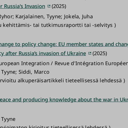
r Russia's Invasion
(2025)
yhor; Karjalainen, Tyyne; Jokela, Juha
u kehittämis- tai tutkimusraportti tai -selvitys )
hange to policy change: EU member states and chan
cy after Russia’s invasion of Ukraine
(2025)
European Integration / Revue d'Intégration Europée
 Tyyne; Siddi, Marco
rvioitu alkuperäisartikkeli tieteellisessä lehdessä )
eace and producing knowledge about the war in Uk
, Tyyne
rvioimaton kirjoitus tieteellisessä lehdessä )