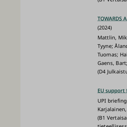
TOWARDS A 
(2024)
Mattlin, Mik
Tyyne; Ålan
Tuomas; Haka
Gaens, Bart
(D4 Julkaist
EU support f
UPI briefin
Karjalainen
(B1 Vertaisa
tieteellises