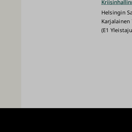
Kriisinhall
Helsingin 
Karjalainen 
(E1 Yleistaj
University