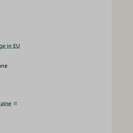
ge in EU
nne
raine