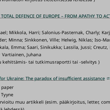
TOTAL DEFENCE OF EUROPE – FROM APATHY TO AC
ael; Mikkola, Harri; Salonius-Pasternak, Charly; Kar
der; Minna; Sinkkonen, Ville; Helwig, Niklas; Iso-Ma
la, Emma; Saari, Sinikukka; Lassila, Jussi; Creutz, 
; Vartiainen, Juhana
u kehittämis- tai tutkimusraportti tai -selvitys )
or Ukraine: The paradox of insufficient assistance
g paper
, Tyyne
rvioitu muu artikkeli (esim. pääkirjoitus, letter, c
sä lehdessä)