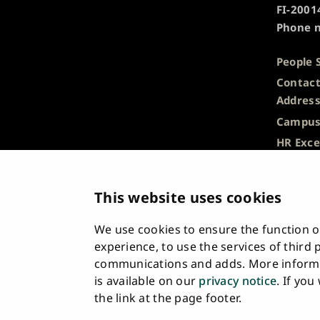
FI-20014
of
Phone n
Turku
People 
Contact
Addres
Campus
HR Exce
Privacy
Descrip
This website uses cookies
Informa
Whistle
We use cookies to ensure the function of
Accessi
experience, to use the services of third
communications and adds. More informa
Feedba
is available on our
privacy notice
. If yo
Intrane
the link at the page footer.
Cookie 