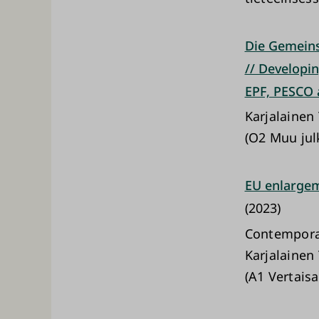
Die Gemeins
// Developi
EPF, PESCO 
Karjalainen
(O2 Muu jul
EU enlargem
(2023)
Contemporar
Karjalainen
(A1 Vertaisa