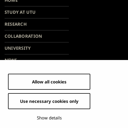
HOME
TOP
University
University
University
Universit
Uni
navigation
of
of
of
of
of
STUDY AT UTU
at
Turku
Turku
Turku
Turku
Tur
RESEARCH
on
on
on
on
on
footer
Facebook
Instagram
Bsky
Youtube
Lin
COLLABORATION
UNIVERSITY
NEWS
Allow all cookies
Use necessary cookies only
Show details