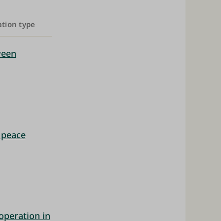
ation type
ween
 peace
operation in