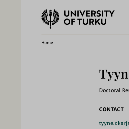
University
of
Ma
Turku
na
Breadcrumb
Home
Tyyn
Doctoral Res
CONTACT
tyyne.r.karj