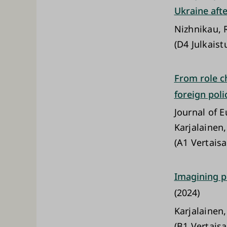
Ukraine afte
Nizhnikau, R
(D4 Julkaist
From role c
foreign poli
Journal of 
Karjalainen,
(A1 Vertaisa
Imagining p
(2024)
Karjalainen
(B1 Vertaisa