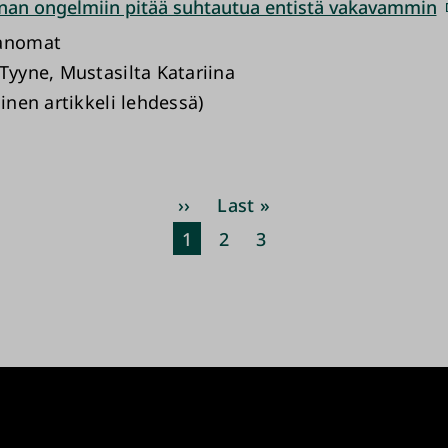
innan ongelmiin pitää suhtautua entistä vakavammin
Sanomat
Tyyne, Mustasilta Katariina
uinen artikkeli lehdessä)
Pagination
Next
››
Last
Last »
page
page
Current
1
Page
2
Page
3
page