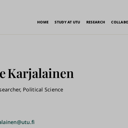
in
HOME
STUDY AT UTU
RESEARCH
COLLAB
vigation
e
Karjalainen
earcher, Political Science
alainen@utu.fi