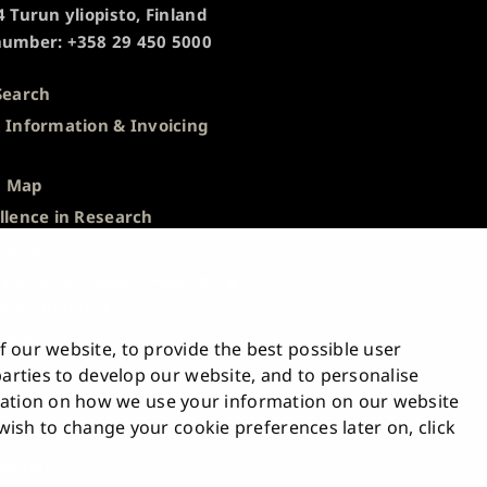
 Turun yliopisto, Finland
umber: +358 29 450 5000
Search
 Information & Invoicing
s
 Map
llence in Research
 Notice
tion of Document Publicity &
tion Requests
blowing
 our website, to provide the best possible user
bility Statement
 parties to develop our website, and to personalise
tion on how we use your information on our website
ck
u wish to change your cookie preferences later on, click
t & Online Tools
Settings