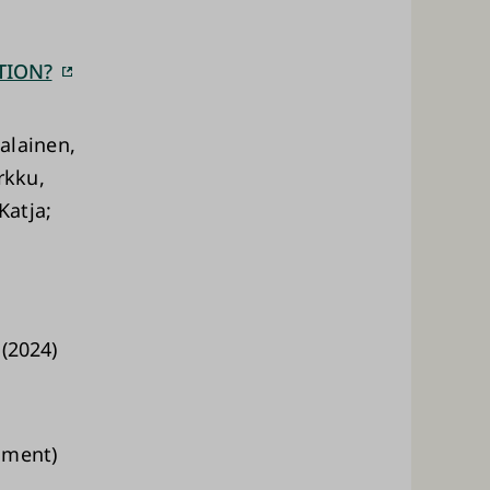
TION?
jalainen,
rkku,
Katja;
(2024)
omment)