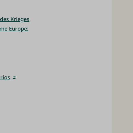
 des Krieges
ime Europe:
rios