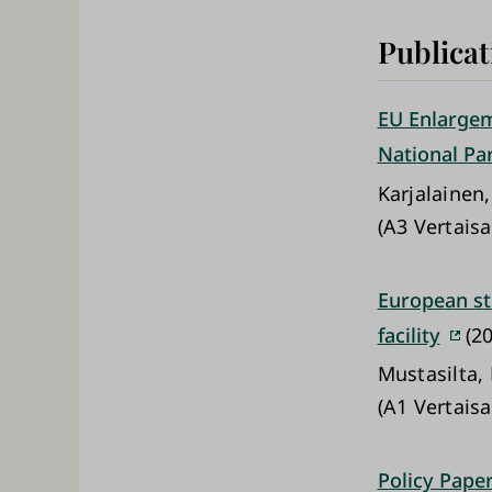
Publicat
EU Enlargem
National Par
Karjalainen
(A3 Vertais
European st
facility
(20
Mustasilta, 
(A1 Vertaisa
Policy Pape