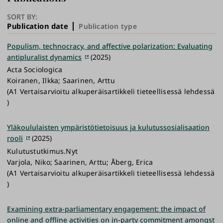
SORT BY:
Publication date
Publication type
Populism, technocracy, and affective polarization: Evaluating
antipluralist dynamics
(2025)
Acta Sociologica
Koiranen, Ilkka; Saarinen, Arttu
(A1 Vertaisarvioitu alkuperäisartikkeli tieteellisessä lehdessä
)
Yläkoululaisten ympäristötietoisuus ja kulutussosialisaation
rooli
(2025)
Kulutustutkimus.Nyt
Varjola, Niko; Saarinen, Arttu; Åberg, Erica
(A1 Vertaisarvioitu alkuperäisartikkeli tieteellisessä lehdessä
)
Examining extra-parliamentary engagement: the impact of
online and offline activities on in-party commitment amongst