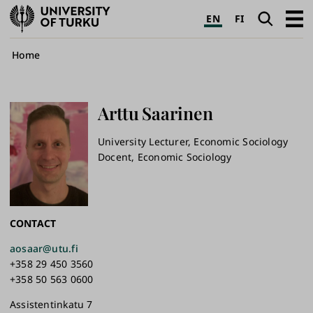
University
Search
Open
EN
FI
of
navig
Turku
Breadcrumb
Home
Arttu
Saarinen
University Lecturer, Economic Sociology
Docent, Economic Sociology
CONTACT
aosaar@utu.fi
+358 29 450 3560
+358 50 563 0600
Assistentinkatu 7