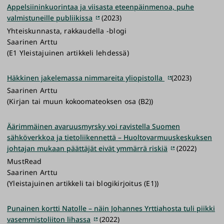
Appelsiininkuorintaa ja viisasta eteenpäinmenoa, puhe
valmistuneille publiikissa
(2023)
Yhteiskunnasta, rakkaudella -blogi
Saarinen Arttu
(E1 Yleistajuinen artikkeli lehdessä)
Häkkinen jakelemassa nimmareita yliopistolla
(2023)
Saarinen Arttu
(Kirjan tai muun kokoomateoksen osa (B2))
Äärimmäinen avaruusmyrsky voi ravistella Suomen
sähköverkkoa ja tietoliikennettä – Huoltovarmuuskeskuksen
johtajan mukaan päättäjät eivät ymmärrä riskiä
(2022)
MustRead
Saarinen Arttu
(Yleistajuinen artikkeli tai blogikirjoitus (E1))
Punainen kortti Natolle – näin Johannes Yrttiahosta tuli piikki
vasemmistoliiton lihassa
(2022)