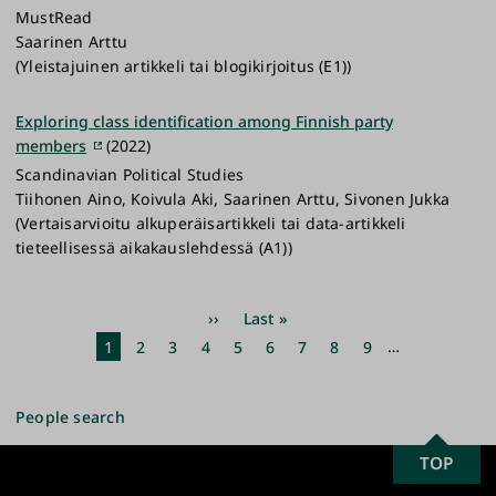
MustRead
Saarinen Arttu
(Yleistajuinen artikkeli tai blogikirjoitus (E1))
Exploring class identification among Finnish party
members
(2022)
Scandinavian Political Studies
Tiihonen Aino, Koivula Aki, Saarinen Arttu, Sivonen Jukka
(Vertaisarvioitu alkuperäisartikkeli tai data-artikkeli
tieteellisessä aikakauslehdessä (A1))
Pagination
Next
››
Last
Last »
page
page
Current
1
Page
2
Page
3
Page
4
Page
5
Page
6
Page
7
Page
8
Page
9
…
page
People search
SCROLL
TOP
University
TO