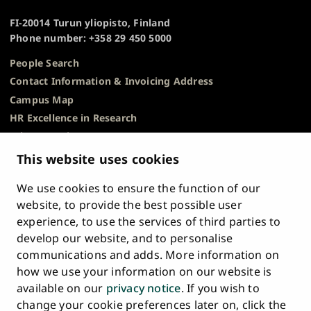
of
TOP
Turku
FI-20014 Turun yliopisto, Finland
Phone number: +358 29 450 5000
People Search
Contact Information & Invoicing Address
Campus Map
HR Excellence in Research
Privacy Notice
Description of Document Publicity & Information
This website uses cookies
Requests
We use cookies to ensure the function of our
Whistleblowing
website, to provide the best possible user
Accessibility Statement
experience, to use the services of third parties to
Feedback
develop our website, and to personalise
Intranet & Online Tools
communications and adds. More information on
Cookie Settings
how we use your information on our website is
available on our
privacy notice
. If you wish to
University
University
University
University
University
University
change your cookie preferences later on, click the