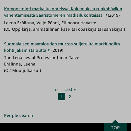
Kompostointi matkailukohteissa: Kokemuksia ruokahävikin
vähentämisestä Saaristomeren matkailukohteissa
(2019)
Leena Erälinna, Veijo Pönni, Ellinoora Havaste
(D5 Oppikirja, ammatillinen käsi- tai opaskirja tai sanakirja )
Suomalaisen maatalouden murros suljetuilta markkinoilta
kohti jakamistaloutta
(2019)
The Legacies of Professor Ilmar Talve
Erälinna, Leena
(O2 Muu julkaisu )
Pagination
Next
››
Last
Last »
page
page
Current
1
Page
2
page
People search
SCROLL
TOP
University