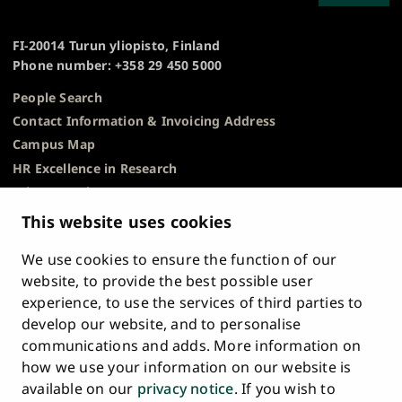
TO
of
TOP
Turku
FI-20014 Turun yliopisto, Finland
Phone number: +358 29 450 5000
People Search
Contact Information & Invoicing Address
Campus Map
HR Excellence in Research
Privacy Notice
Description of Document Publicity & Information
This website uses cookies
Requests
We use cookies to ensure the function of our
Whistleblowing
website, to provide the best possible user
Accessibility Statement
experience, to use the services of third parties to
Feedback
develop our website, and to personalise
Intranet & Online Tools
communications and adds. More information on
Cookie Settings
how we use your information on our website is
available on our
privacy notice
. If you wish to