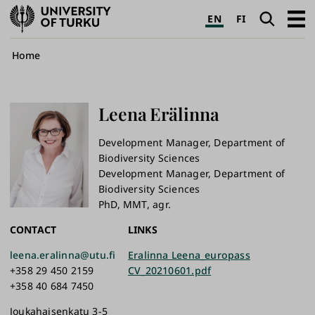
University
Search
Open
EN
FI
of
navig
Turku
Breadcrumb
Home
Leena
Erälinna
Development Manager, Department of
Biodiversity Sciences
Development Manager, Department of
Biodiversity Sciences
PhD, MMT, agr.
CONTACT
LINKS
leena.eralinna@utu.fi
Eralinna Leena_europass
+358 29 450 2159
CV_20210601.pdf
+358 40 684 7450
Joukahaisenkatu 3-5