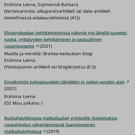
Erälinna Leena, Szymoniuk Barbara
(Vertaisarvioitu alkuperäisartikkeli tai data-artikkeli
tieteellisessä aikakauslehdessä (A1))
Elintarvikealan kehittämistyössä näkyvät nyt lähellä tuotettu
ruoka, yrittäjyyden kehittäminen ja vastuullinen
ruoantuotanto
(2021)
Maalta ja mereltä: Brahea-keskuksen blogi
Erälinna Leena
(Yleistajuinen artikkeli tai blogikirjoitus (E1))
Ennakointia tulevaisuuteen tähdäten jo sadan vuoden ajan
(2021)
Erälinna Leena
(O2 Muu julkaisu )
Ruokahävikkiopas matkailualan yrityksille: Kokemuksia
ruokahävikin vähentämisestä Saaristomeren
matkailukohteissa
(2019)