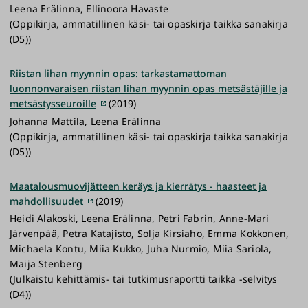
Leena Erälinna, Ellinoora Havaste
(Oppikirja, ammatillinen käsi- tai opaskirja taikka sanakirja
(D5))
Riistan lihan myynnin opas: tarkastamattoman
luonnonvaraisen riistan lihan myynnin opas metsästäjille ja
metsästysseuroille
(2019)
Johanna Mattila, Leena Erälinna
(Oppikirja, ammatillinen käsi- tai opaskirja taikka sanakirja
(D5))
Maatalousmuovijätteen keräys ja kierrätys - haasteet ja
mahdollisuudet
(2019)
Heidi Alakoski, Leena Erälinna, Petri Fabrin, Anne-Mari
Järvenpää, Petra Katajisto, Solja Kirsiaho, Emma Kokkonen,
Michaela Kontu, Miia Kukko, Juha Nurmio, Miia Sariola,
Maija Stenberg
(Julkaistu kehittämis- tai tutkimusraportti taikka -selvitys
(D4))