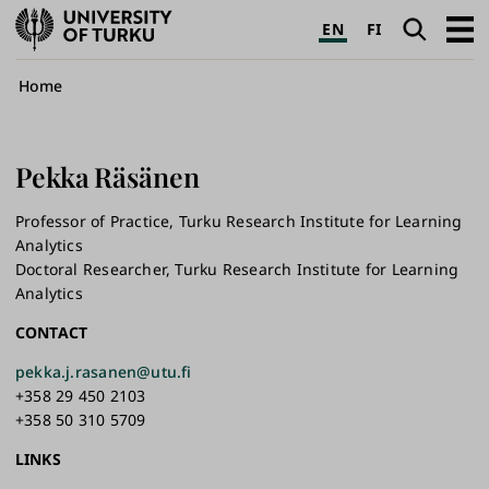
University
Search
Open
EN
FI
of
navig
Turku
Breadcrumb
Home
Pekka
Räsänen
Professor of Practice, Turku Research Institute for Learning
Analytics
Doctoral Researcher, Turku Research Institute for Learning
Analytics
CONTACT
pekka.j.rasanen@utu.fi
+358 29 450 2103
+358 50 310 5709
LINKS