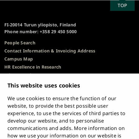
SCROLL
TOP
University
TO
of
TOP
Turku
FI-20014 Turun yliopisto, Finland
Phone number: +358 29 450 5000
People Search
Contact Information & Invoicing Address
Campus Map
HR Excellence in Research
Privacy Notice
Description of Document Publicity & Information
This website uses cookies
Requests
We use cookies to ensure the function of our
Whistleblowing
website, to provide the best possible user
Accessibility Statement
experience, to use the services of third parties to
Feedback
develop our website, and to personalise
Intranet & Online Tools
communications and adds. More information on
Cookie Settings
how we use your information on our website is