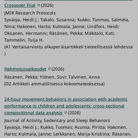
Crossover Trial
(2026)
JMIR Research Protocols
Syväoja, Heidi J.; Takalo, Susanna; Kukko, Tuomas; Salmela,
Nina; Hakonen, Harto; Kulmala, Janne; Lindfors, Heidi;
Oksanen, Hermanni; Räsänen, Pekka; Mäkitalo, Kati;
Tammelin, Tuija H.
(A1 Vertaisarvioitu alkuperäisartikkeli tieteellisessä lehdessä
)
Hahmotusvaikeudet
(2026)
Räsänen, Pekka; Ylönen, Suvi: Talvinen, Anna
(D2 Artikkeli ammatillisessa kokoomateoksessa)
24-hour movement behaviors in association with academic
performance in children and adolescents: cross-sectional
compositional data analysis
(2026)
Journal of Activity, Sedentary and Sleep Behaviors
Syväoja, Heidi J.; Kukko, Tuomas; Asunta, Piritta; Hakonen,
Harto; Kulmala, Janne; Lerkkanen, Marja-Kristiina; Räsänen,