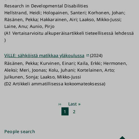
Research in Developmental Disabilities
Hellstrand, Heidi; Holopainen, Santeri; Korhonen, Johan;
Räsänen, Pekka; Hakkarainen, Airi; Laakso, Mikko-Jussi;
Laine, Anu; Aunio, Pirjo
(A1 Vertaisarvioitu alkuperäisartikkeli tieteellisessä lehdessä
)
ViLLE: sähköistä matikkaa yläkoulussa
(2024)
Räsänen, Pekka; Kurvinen, Einari; Kaila, Erkki; Hermonen,
Aleksi; Meri, Joonas; Kolu, Juhani; Kortelainen, Arto;
Julkunen, Sonja; Laakso, Mikko-Jussi
(D2 Artikkeli ammatillisessa kokoomateoksessa)
Pagination
Next
››
Last
Last »
page
page
Current
1
Page
2
page
People search