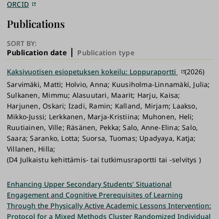
ORCID
Publications
SORT BY:
Publication date
Publication type
Kaksivuotisen esiopetuksen kokeilu: Loppuraportti
(2026)
Sarvimäki, Matti; Holvio, Anna; Kuusiholma-Linnamäki, Julia;
Sulkanen, Mimmu; Alasuutari, Maarit; Harju, Kaisa;
Harjunen, Oskari; Izadi, Ramin; Kalland, Mirjam; Laakso,
Mikko-Jussi; Lerkkanen, Marja-Kristiina; Muhonen, Heli;
Ruutiainen, Ville; Räsänen, Pekka; Salo, Anne-Elina; Salo,
Saara; Saranko, Lotta; Suorsa, Tuomas; Upadyaya, Katja;
Villanen, Hilla;
(D4 Julkaistu kehittämis- tai tutkimusraportti tai -selvitys )
Enhancing Upper Secondary Students’ Situational
Engagement and Cognitive Prerequisites of Learning
Through the Physically Active Academic Lessons Intervention:
Protocol for a Mixed Methods Cluster Randomized Individual