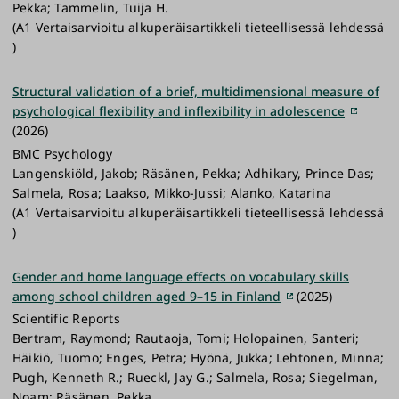
Pekka; Tammelin, Tuija H.
(A1 Vertaisarvioitu alkuperäisartikkeli tieteellisessä lehdessä
)
Structural validation of a brief, multidimensional measure of
psychological flexibility and inflexibility in adolescence
(2026)
BMC Psychology
Langenskiöld, Jakob; Räsänen, Pekka; Adhikary, Prince Das;
Salmela, Rosa; Laakso, Mikko-Jussi; Alanko, Katarina
(A1 Vertaisarvioitu alkuperäisartikkeli tieteellisessä lehdessä
)
Gender and home language effects on vocabulary skills
among school children aged 9–15 in Finland
(2025)
Scientific Reports
Bertram, Raymond; Rautaoja, Tomi; Holopainen, Santeri;
Häikiö, Tuomo; Enges, Petra; Hyönä, Jukka; Lehtonen, Minna;
Pugh, Kenneth R.; Rueckl, Jay G.; Salmela, Rosa; Siegelman,
Noam; Räsänen, Pekka