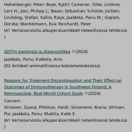
Hohenberger, Peter; Boye, Kjetil; Cameron, Silke; Lindner,
Lars H.; Jost, Philipp J.; Bauer, Sebastian; Schütte, Jochen;
Lindskog, Stefan; Kallio, Raija; Jaakkola, Panu M.; Goplen,
Dorota; Wardelmann, Eva; Reichardt, Peter
(A1 Vertaisarvioitu alkuperäisartikkeli tieteellisessä lehdessä
)
GISTin patologia ja diagnostiikka
(2024)
Jaakkola, Panu; Kokkola, Arto
(D2 Artikkeli ammatillisessa kokoomateoksessa)
Reasons for Treatment Discontinuation and Their Effect on
Outcomes of Immunotherapy in Southwest Finland: A
Retrospective, Real-World Cohort Study
(2024)
Cancers
Virtanen, Saana; Pihlman, Heidi; Silvoniemi, Maria; Vihinen,
Pia; Jaakkola, Panu; Mattila, Kalle E.
(A1 Vertaisarvioitu alkuperäisartikkeli tieteellisessä lehdessä
)