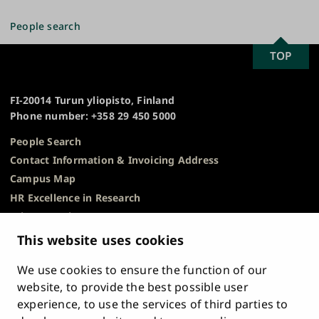
People search
SCROLL
TOP
University
TO
of
TOP
Turku
FI-20014 Turun yliopisto, Finland
Phone number: +358 29 450 5000
People Search
Contact Information & Invoicing Address
Campus Map
HR Excellence in Research
Privacy Notice
Description of Document Publicity & Information
This website uses cookies
Requests
We use cookies to ensure the function of our
Whistleblowing
website, to provide the best possible user
Accessibility Statement
experience, to use the services of third parties to
Feedback