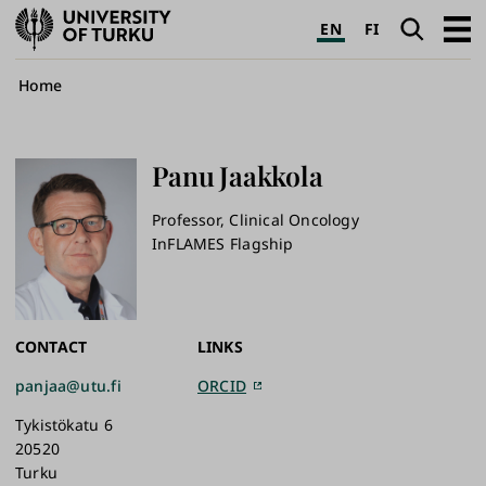
University
Search
Open
EN
FI
of
navig
Turku
Breadcrumb
Home
Panu
Jaakkola
Professor, Clinical Oncology
InFLAMES Flagship
CONTACT
LINKS
panjaa@utu.fi
ORCID
Tykistökatu 6
20520
Turku