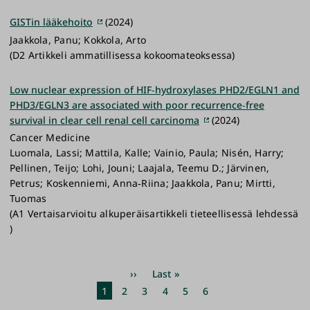
GISTin lääkehoito
(2024)
Jaakkola, Panu; Kokkola, Arto
(D2 Artikkeli ammatillisessa kokoomateoksessa)
Low nuclear expression of HIF‐hydroxylases PHD2/EGLN1 and
PHD3/EGLN3 are associated with poor recurrence‐free
survival in clear cell renal cell carcinoma
(2024)
Cancer Medicine
Luomala, Lassi; Mattila, Kalle; Vainio, Paula; Nisén, Harry;
Pellinen, Teijo; Lohi, Jouni; Laajala, Teemu D.; Järvinen,
Petrus; Koskenniemi, Anna‐Riina; Jaakkola, Panu; Mirtti,
Tuomas
(A1 Vertaisarvioitu alkuperäisartikkeli tieteellisessä lehdessä
)
Pagination
Next
››
Last
Last »
page
page
Current
1
Page
2
Page
3
Page
4
Page
5
Page
6
page