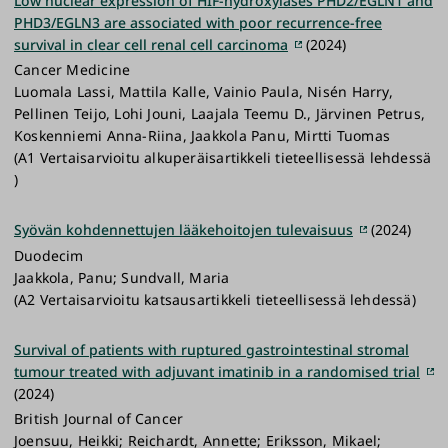
Low nuclear expression of HIF-hydroxylases PHD2/EGLN1 and
PHD3/EGLN3 are associated with poor recurrence-free
survival in clear cell renal cell carcinoma
(2024)
Cancer Medicine
Luomala Lassi, Mattila Kalle, Vainio Paula, Nisén Harry,
Pellinen Teijo, Lohi Jouni, Laajala Teemu D., Järvinen Petrus,
Koskenniemi Anna-Riina, Jaakkola Panu, Mirtti Tuomas
(A1 Vertaisarvioitu alkuperäisartikkeli tieteellisessä lehdessä
)
Syövän kohdennettujen lääkehoitojen tulevaisuus
(2024)
Duodecim
Jaakkola, Panu; Sundvall, Maria
(A2 Vertaisarvioitu katsausartikkeli tieteellisessä lehdessä)
Survival of patients with ruptured gastrointestinal stromal
tumour treated with adjuvant imatinib in a randomised trial
(2024)
British Journal of Cancer
Joensuu, Heikki; Reichardt, Annette; Eriksson, Mikael;