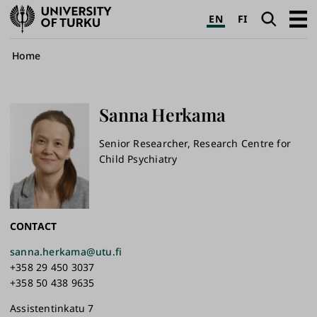
University
Search
Open
EN
FI
of
navig
Turku
Breadcrumb
Home
Sanna
Herkama
Senior Researcher, Research Centre for
Child Psychiatry
CONTACT
sanna.herkama@utu.fi
+358 29 450 3037
+358 50 438 9635
Assistentinkatu 7