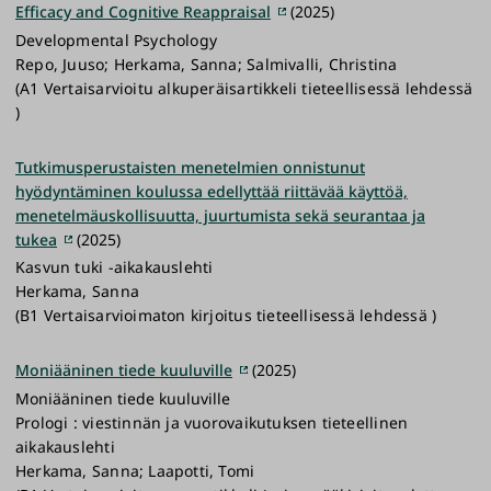
Efficacy and Cognitive Reappraisal
(2025)
Developmental Psychology
Repo, Juuso; Herkama, Sanna; Salmivalli, Christina
(A1 Vertaisarvioitu alkuperäisartikkeli tieteellisessä lehdessä
)
Tutkimusperustaisten menetelmien onnistunut
hyödyntäminen koulussa edellyttää riittävää käyttöä,
menetelmäuskollisuutta, juurtumista sekä seurantaa ja
tukea
(2025)
Kasvun tuki -aikakauslehti
Herkama, Sanna
(B1 Vertaisarvioimaton kirjoitus tieteellisessä lehdessä )
Moniääninen tiede kuuluville
(2025)
Moniääninen tiede kuuluville
Prologi : viestinnän ja vuorovaikutuksen tieteellinen
aikakauslehti
Herkama, Sanna; Laapotti, Tomi