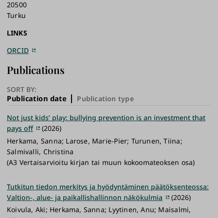
20500
Turku
LINKS
ORCID
Publications
SORT BY:
Publication date
Publication type
Not just kids’ play: bullying prevention is an investment that
pays off
(2026)
Herkama, Sanna; Larose, Marie-Pier; Turunen, Tiina;
Salmivalli, Christina
(A3 Vertaisarvioitu kirjan tai muun kokoomateoksen osa)
Tutkitun tiedon merkitys ja hyödyntäminen päätöksenteossa:
Valtion-, alue- ja paikallishallinnon näkökulmia
(2026)
Koivula, Aki; Herkama, Sanna; Lyytinen, Anu; Maisalmi,