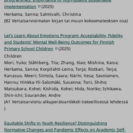
implementation
(2025)
Herkama, Sanna; Salmivalli, Christina
(B2 Vertaisarvioimaton kirjan tai muun kokoomateoksen osa)
Let’s Learn About Emotions Program: Acceptability, Fidelity,
and Students’ Mental Well-Being Outcomes for Finnish
Primary School Children
(2025)
Children
Mori, Yuko; Ståhlberg, Tiia; Zhang, Xiao; Mishina, Kaisa;
Herkama, Sanna; Korpilahti-Leino, Tarja; Ristkari, Terja;
Kanasuo, Meeri; Siirtola, Saara; Närhi, Vesa; Savolainen,
Hannu; Hinkka-Yli-Salomäki, Susanna; Torii, Shiho;
Matsubara, Kohei; Kishida, Kohei; Hida, Noriko; Ishikawa,
Shin-ichi; Sourander, Andre
(A1 Vertaisarvioitu alkuperäisartikkeli tieteellisessä lehdessä
)
Equitable Shifts in Youth Resilience? Distinguishing
Normative Changes and Pandemic Effects on Academic Self-