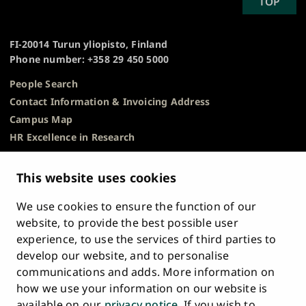
SCROLL
TOP
University
TO
of
TOP
Turku
FI-20014 Turun yliopisto, Finland
Phone number: +358 29 450 5000
People Search
Contact Information & Invoicing Address
Campus Map
HR Excellence in Research
Privacy Notice
Description of Document Publicity & Information
This website uses cookies
Requests
We use cookies to ensure the function of our
Whistleblowing
website, to provide the best possible user
Accessibility Statement
experience, to use the services of third parties to
Feedback
develop our website, and to personalise
Intranet & Online Tools
communications and adds. More information on
Cookie Settings
how we use your information on our website is
available on our
privacy notice
. If you wish to