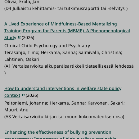
Olivia; Erola, Jani
(D4 Julkaistu kehittämis- tai tutkimusraportti tai -selvitys )
A Lived Experience of Mindfulness-Based Mentalizing
Training Program for Parents (MBMP). A Phenomenological
Study
(2026)
Clinical Child Psychology and Psychiatry
Teräsahjo, Timo; Herkama, Sanna; Salmivalli, Christina;
Lahtinen, Oskari
(A1 Vertaisarvioitu alkuperäisartikkeli tieteellisessä lehdessä
)
How to understand interventions in welfare state policy
context
(2026)
Peltoniemi, Johanna; Herkama, Sanna; Karvonen, Sakari;
Muuri, Anu
(A3 Vertaisarvioitu kirjan tai muun kokoomateoksen osa)
Enhancing the effectiveness of bullying prevention
programmes: Importance of high-quality sustainable