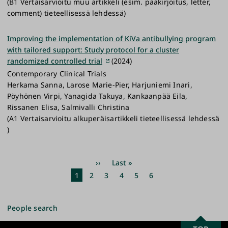
(B1 Vertaisarvioitu muu artikkeli (esim. pääkirjoitus, letter,
comment) tieteellisessä lehdessä)
Improving the implementation of KiVa antibullying program
with tailored support: Study protocol for a cluster
randomized controlled trial
(2024)
Contemporary Clinical Trials
Herkama Sanna, Larose Marie-Pier, Harjuniemi Inari,
Pöyhönen Virpi, Yanagida Takuya, Kankaanpää Eila,
Rissanen Elisa, Salmivalli Christina
(A1 Vertaisarvioitu alkuperäisartikkeli tieteellisessä lehdessä
)
Pagination
Next
››
Last
Last »
page
page
Current
1
Page
2
Page
3
Page
4
Page
5
Page
6
page
People search