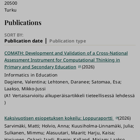
20500
Turku
Publications
SORT BY:
Publication date
Publication type
COMATH: Development and Validation of a Cross-National
Assessment Instrument for Computational Thinking in
Primary and Secondary Education
(2026)
Informatics in Education
Dagiene, Valentina; Lehtonen, Daranee; Satomaa, Esa;
Laakso, Mikko-Jussi
(A1 Vertaisarvioitu alkuperäisartikkeli tieteellisessä lehdessä
)
Kaksivuotisen esiopetuksen kokeilu: Loppuraportti
(2026)
Sarvimäki, Matti; Holvio, Anna; Kuusiholma-Linnamäki, Julia;
Sulkanen, Mimmu; Alasuutari, Maarit; Harju, Kaisa;
Harjunen, Oskari; Izadi, Ramin; Kalland, Mirjam; Laakso,