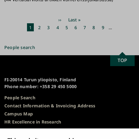
Pagination
Next
››
Last
Last »
page
page
Current
1
Page
2
Page
3
Page
4
Page
5
Page
6
Page
7
Page
8
Page
9
…
page
People search
SCROLL
TOP
University
TO
of
TOP
Turku
FI-20014 Turun yliopisto, Finland
Phone number: +358 29 450 5000
People Search
Contact Information & Invoicing Address
Campus Map
HR Excellence in Research
Privacy Notice
Description of Document Publicity & Information