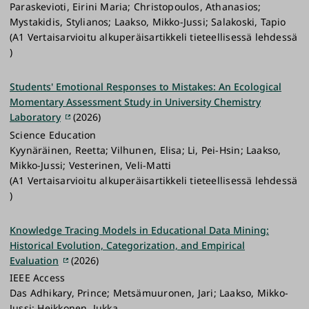
Paraskevioti, Eirini Maria; Christopoulos, Athanasios;
Mystakidis, Stylianos; Laakso, Mikko-Jussi; Salakoski, Tapio
(A1 Vertaisarvioitu alkuperäisartikkeli tieteellisessä lehdessä
)
Students' Emotional Responses to Mistakes: An Ecological
Momentary Assessment Study in University Chemistry
Laboratory
(2026)
Science Education
Kyynäräinen, Reetta; Vilhunen, Elisa; Li, Pei-Hsin; Laakso,
Mikko-Jussi; Vesterinen, Veli-Matti
(A1 Vertaisarvioitu alkuperäisartikkeli tieteellisessä lehdessä
)
Knowledge Tracing Models in Educational Data Mining:
Historical Evolution, Categorization, and Empirical
Evaluation
(2026)
IEEE Access
Das Adhikary, Prince; Metsämuuronen, Jari; Laakso, Mikko-
Jussi; Heikkonen, Jukka