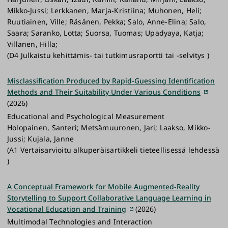
Mikko-Jussi; Lerkkanen, Marja-Kristiina; Muhonen, Heli;
Ruutiainen, Ville; Räsänen, Pekka; Salo, Anne-Elina; Salo,
Saara; Saranko, Lotta; Suorsa, Tuomas; Upadyaya, Katja;
Villanen, Hilla;
(D4 Julkaistu kehittämis- tai tutkimusraportti tai -selvitys )
Misclassification Produced by Rapid-Guessing Identification
Methods and Their Suitability Under Various Conditions
(2026)
Educational and Psychological Measurement
Holopainen, Santeri; Metsämuuronen, Jari; Laakso, Mikko-
Jussi; Kujala, Janne
(A1 Vertaisarvioitu alkuperäisartikkeli tieteellisessä lehdessä
)
A Conceptual Framework for Mobile Augmented-Reality
Storytelling to Support Collaborative Language Learning in
Vocational Education and Training
(2026)
Multimodal Technologies and Interaction