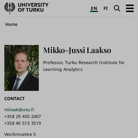
University
Search
Open
EN
FI
of
navig
Turku
Breadcrumb
Home
Mikko-Jussi
Laakso
Professor, Turku Research Institute for
Learning Analytics
CONTACT
milaak@utu.fi
+358 29 450 2407
+358 40 513 3519
Vesilinnantie 5