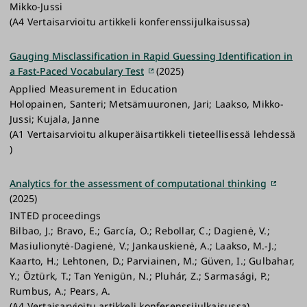
Mikko-Jussi
(A4 Vertaisarvioitu artikkeli konferenssijulkaisussa)
Gauging Misclassification in Rapid Guessing Identification in
a Fast-Paced Vocabulary Test
(2025)
Applied Measurement in Education
Holopainen, Santeri; Metsämuuronen, Jari; Laakso, Mikko-
Jussi; Kujala, Janne
(A1 Vertaisarvioitu alkuperäisartikkeli tieteellisessä lehdessä
)
Analytics for the assessment of computational thinking
(2025)
INTED proceedings
Bilbao, J.; Bravo, E.; García, O.; Rebollar, C.; Dagienė, V.;
Masiulionytė-Dagienė, V.; Jankauskienė, A.; Laakso, M.-J.;
Kaarto, H.; Lehtonen, D.; Parviainen, M.; Güven, I.; Gulbahar,
Y.; Öztürk, T.; Tan Yenigün, N.; Pluhár, Z.; Sarmasági, P.;
Rumbus, A.; Pears, A.
(A4 Vertaisarvioitu artikkeli konferenssijulkaisussa)