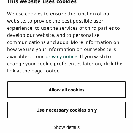
This website uses cookies
Requests
We use cookies to ensure the function of our
Whistleblowing
website, to provide the best possible user
Accessibility Statement
experience, to use the services of third parties to
Feedback
develop our website, and to personalise
Intranet & Online Tools
communications and adds. More information on
Cookie Settings
how we use your information on our website is
available on our
privacy notice
. If you wish to
University
University
University
University
University
University
change your cookie preferences later on, click the
Main
of
of
of
of
of
of
HOME
link at the page footer.
navigation
Turku
Turku
Turku
Turku
Turku
Turku
STUDY AT UTU
at
on
on
on
on
on
on
Facebook
Instagram
Bsky
Youtube
Linkedin
Tiktok
footer
Allow all cookies
RESEARCH
COLLABORATION
Use necessary cookies only
UNIVERSITY
NEWS
Show details