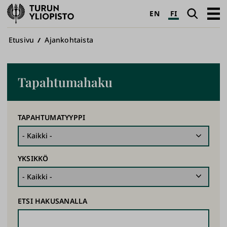
Turun
Haku
Avaa
EN
FI
yliopisto
pääva
Murupolku
Etusivu
Ajankohtaista
Tapahtumahaku
TAPAHTUMATYYPPI
YKSIKKÖ
ETSI HAKUSANALLA