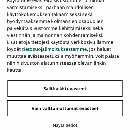
Käytämme evästeitä sivustomme toiminnan
Asiakirjajulkisuuskuvaus ja tietopyynnöt
varmistamiseksi, parhaan mahdollisen
käyttökokemuksen takaamiseksi sekä
Väärinkäytösepäilyt
hyödyntääksemme kolmansien osapuolien
Saavutettavuusseloste
palveluita sivustomme kehittämiseksi sekä
Palaute
viestinnän ja mainonnan kohdentamiseksi.
Intranet ja sähköiset työkalut
Lisätietoja tietojesi käytöstä verkkosivuillamme
Evästeasetukset
löydät
tietosuojailmoituksestamme
. Jos haluat
muuttaa evästeasetuksia myöhemmin, voit palata
Turun
Turun
Turun
Turun
Turun
Turun
niihin sivuston alatunnisteessa olevan linkin
Päävalikko
yliopisto
yliopisto
yliopisto
yliopisto
yliopisto
yliopisto
ETUSIVU
kautta.
alatunnisteessa
Facebookissa
Instagramissa
Blueskyssa
YouTubessa
LinkedInissä
TikTokissa
OPISKELIJAKSI
Salli kaikki evästeet
TUTKIMUS
YHTEISTYÖ
Vain välttämättömät evästeet
YLIOPISTO
AJANKOHTAISTA
Näytä tiedot