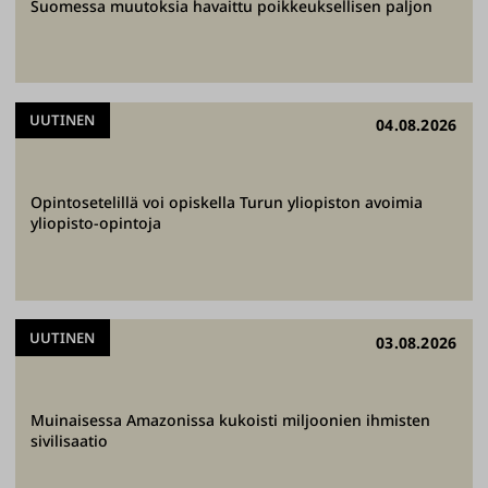
,
Suomessa muutoksia havaittu poikkeuksellisen paljon
o
p
e
t
UUTINEN
04.08.2026
a
m
m
Opintosetelillä voi opiskella Turun yliopiston avoimia
yliopisto-opintoja
e
j
a
t
UUTINEN
03.08.2026
e
e
m
Muinaisessa Amazonissa kukoisti miljoonien ihmisten
m
sivilisaatio
e
t