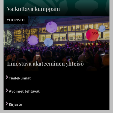
n
Vaikuttava kumppani
j
a
YLIOPISTO
t
y
ö
n
t
e
Innostava akateeminen yhteisö
k
i
›
j
Tiedekunnat
ä
›
n
Avoimet tehtävät
a
›
k
Kirjasto
t