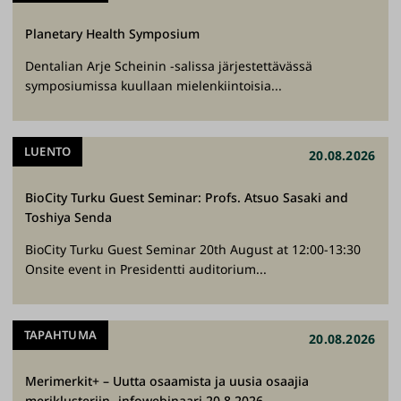
a
Planetary Health Symposium
i
s
Dentalian Arje Scheinin -salissa järjestettävässä
u
symposiumissa kuullaan mielenkiintoisia...
u
d
LUENTO
e
20.08.2026
n
BioCity Turku Guest Seminar: Profs. Atsuo Sasaki and
p
Toshiya Senda
u
o
BioCity Turku Guest Seminar 20th August at 12:00-13:30
Onsite event in Presidentti auditorium...
l
e
s
TAPAHTUMA
20.08.2026
t
a
Merimerkit+ – Uutta osaamista ja uusia osaajia
.
meriklusteriin -infowebinaari 20.8.2026