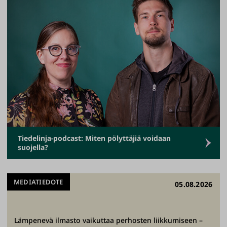
n
y
h
t
e
i
s
ö
.
T
u
Tiedelinja-podcast: Miten pölyttäjiä voidaan
suojella?
t
k
i
MEDIATIEDOTE
05.08.2026
m
m
e
Lämpenevä ilmasto vaikuttaa perhosten liikkumiseen –