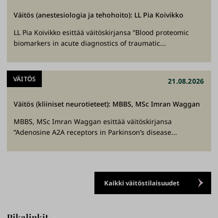
Väitös (anestesiologia ja tehohoito): LL Pia Koivikko
LL Pia Koivikko esittää väitöskirjansa ”Blood proteomic
biomarkers in acute diagnostics of traumatic...
VÄITÖS
21.08.2026
Väitös (kliiniset neurotieteet): MBBS, MSc Imran Waggan
MBBS, MSc Imran Waggan esittää väitöskirjansa
”Adenosine A2A receptors in Parkinson’s disease...
Kaikki väitöstilaisuudet
Pikalinkit