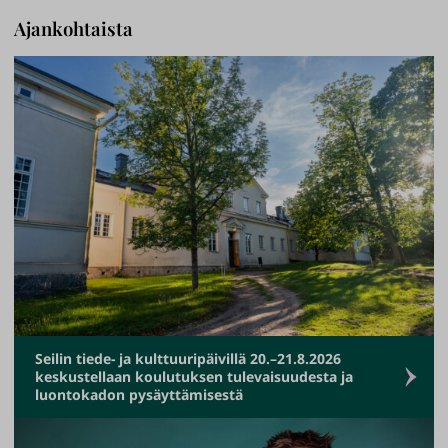
i
Ajankohtaista
i
v
i
n
e
n
a
k
a
t
e
e
m
Seilin tiede- ja kulttuuripäivillä 20.–21.8.2026
keskustellaan koulutuksen tulevaisuudesta ja
i
luontokadon pysäyttämisestä
n
e