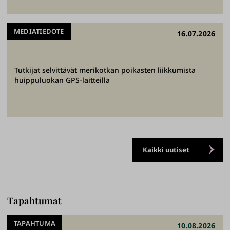
y
ö
MEDIATIEDOTE
16.07.2026
t
ä
p
Tutkijat selvittävät merikotkan poikasten liikkumista
a
huippuluokan GPS-laitteilla
r
e
m
m
a
Kaikki uutiset
n
t
u
l
Tapahtumat
e
TAPAHTUMA
v
10.08.2026