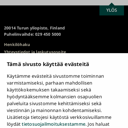
SCROLL
YLÖS
Turun
TO
yliopisto
TOP
20014 Turun yliopisto, Finland
Puhelinvaihde: 029 450 5000
Henkilöhaku
Yhteystiedot ja laskutusosoite
Kampuskartta
Tämä sivusto käyttää evästeitä
HR Excellence in Research
Tietosuojailmoitus
Käytämme evästeitä sivustomme toiminnan
Asiakirjajulkisuuskuvaus ja tietopyynnöt
varmistamiseksi, parhaan mahdollisen
käyttökokemuksen takaamiseksi sekä
Väärinkäytösepäilyt
hyödyntääksemme kolmansien osapuolien
Saavutettavuusseloste
palveluita sivustomme kehittämiseksi sekä
Palaute
viestinnän ja mainonnan kohdentamiseksi.
Intranet ja sähköiset työkalut
Lisätietoja tietojesi käytöstä verkkosivuillamme
Evästeasetukset
löydät
tietosuojailmoituksestamme
. Jos haluat