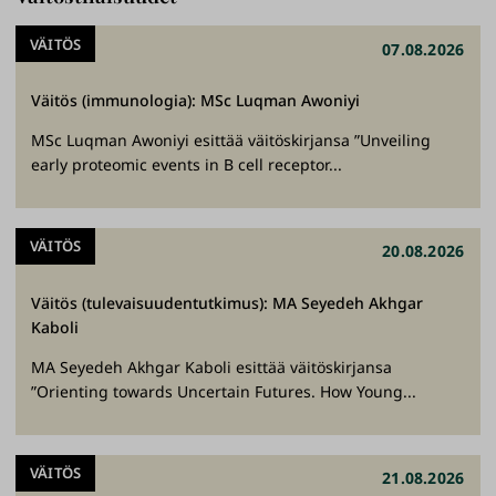
VÄITÖS
07.08.2026
Väitös (immunologia): MSc Luqman Awoniyi
MSc Luqman Awoniyi esittää väitöskirjansa ”Unveiling
early proteomic events in B cell receptor...
VÄITÖS
20.08.2026
Väitös (tulevaisuudentutkimus): MA Seyedeh Akhgar
Kaboli
MA Seyedeh Akhgar Kaboli esittää väitöskirjansa
”Orienting towards Uncertain Futures. How Young...
VÄITÖS
21.08.2026