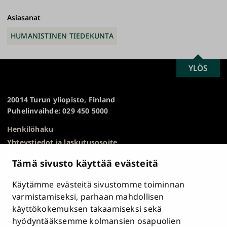
Asiasanat
HUMANISTINEN TIEDEKUNTA
SCROLL
YLÖS
Turun
TO
yliopisto
TOP
20014 Turun yliopisto, Finland
Puhelinvaihde: 029 450 5000
Henkilöhaku
Yhteystiedot ja laskutusosoite
Kampuskartta
Tämä sivusto käyttää evästeitä
HR Excellence in Research
Tietosuojailmoitus
Käytämme evästeitä sivustomme toiminnan
Asiakirjajulkisuuskuvaus ja tietopyynnöt
varmistamiseksi, parhaan mahdollisen
käyttökokemuksen takaamiseksi sekä
Väärinkäytösepäilyt
hyödyntääksemme kolmansien osapuolien
Saavutettavuusseloste