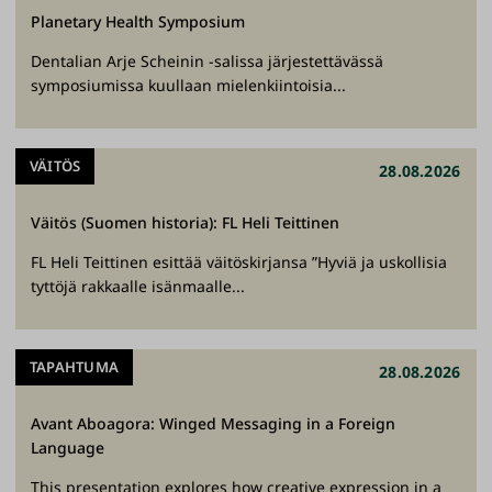
Planetary Health Symposium
Dentalian Arje Scheinin -salissa järjestettävässä
symposiumissa kuullaan mielenkiintoisia...
VÄITÖS
28.08.2026
Väitös (Suomen historia): FL Heli Teittinen
FL Heli Teittinen esittää väitöskirjansa ”Hyviä ja uskollisia
tyttöjä rakkaalle isänmaalle...
TAPAHTUMA
28.08.2026
Avant Aboagora: Winged Messaging in a Foreign
Language
This presentation explores how creative expression in a