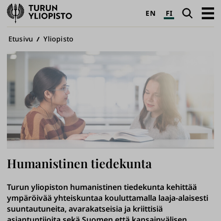
Turun
Haku
Avaa
EN
FI
yliopisto
pääva
Murupolku
Etusivu
Yliopisto
Humanistinen tiedekunta
Turun yliopiston humanistinen tiedekunta kehittää
ympäröivää yhteiskuntaa kouluttamalla laaja-alaisesti
suuntautuneita, avarakatseisia ja kriittisiä
asiantuntijoita sekä Suomen että kansainvälisen