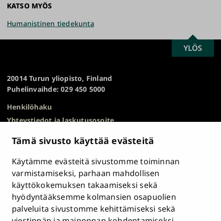
KATSO MYÖS
Humanistinen tiedekunta
SCROLL
YLÖS
Turun
TO
yliopisto
TOP
20014 Turun yliopisto, Finland
Puhelinvaihde: 029 450 5000
Henkilöhaku
Yhteystiedot ja laskutusosoite
Kampuskartta
Tämä sivusto käyttää evästeitä
HR Excellence in Research
Tietosuojailmoitus
Käytämme evästeitä sivustomme toiminnan
Asiakirjajulkisuuskuvaus ja tietopyynnöt
varmistamiseksi, parhaan mahdollisen
käyttökokemuksen takaamiseksi sekä
Väärinkäytösepäilyt
hyödyntääksemme kolmansien osapuolien
Saavutettavuusseloste
palveluita sivustomme kehittämiseksi sekä
Palaute
viestinnän ja mainonnan kohdentamiseksi.