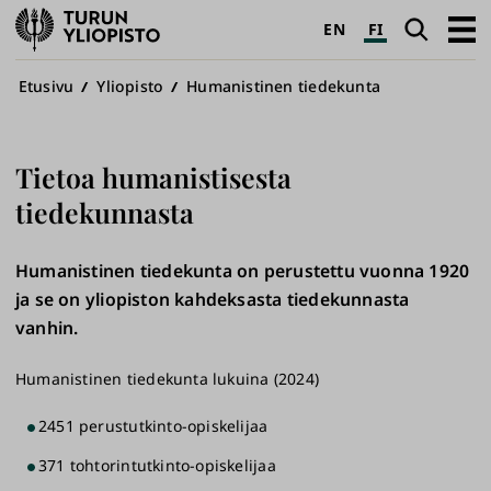
Turun
Haku
Avaa
EN
FI
yliopisto
pääva
Murupolku
Etusivu
Yliopisto
Humanistinen tiedekunta
Tietoa humanistisesta
tiedekunnasta
Humanistinen tiedekunta on perustettu vuonna 1920
ja se on yliopiston kahdeksasta tiedekunnasta
vanhin.
Humanistinen tiedekunta lukuina (2024)
2451 perustutkinto-opiskelijaa
371 tohtorintutkinto-opiskelijaa