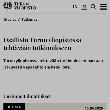
Turun
Haku
Avaa
EN
FI
yliopisto
pääva
Murupolku
Etusivu
Tutkimus
Osallistu Turun yliopistossa
tehtävään tutkimukseen
Turun yliopistossa tehtävään tutkimukseen haetaan
jatkuvasti vapaaehtoisia henkilöitä.
Uusimmat ilmoitukset
UUTINEN
10.06.2026