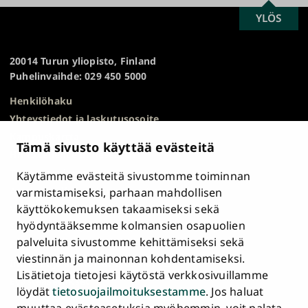
SCROLL
YLÖS
Turun
TO
yliopisto
TOP
20014 Turun yliopisto, Finland
Puhelinvaihde: 029 450 5000
Henkilöhaku
Yhteystiedot ja laskutusosoite
Kampuskartta
Tämä sivusto käyttää evästeitä
HR Excellence in Research
Tietosuojailmoitus
Käytämme evästeitä sivustomme toiminnan
Asiakirjajulkisuuskuvaus ja tietopyynnöt
varmistamiseksi, parhaan mahdollisen
käyttökokemuksen takaamiseksi sekä
Väärinkäytösepäilyt
hyödyntääksemme kolmansien osapuolien
Saavutettavuusseloste
palveluita sivustomme kehittämiseksi sekä
Palaute
viestinnän ja mainonnan kohdentamiseksi.
Intranet ja sähköiset työkalut
Lisätietoja tietojesi käytöstä verkkosivuillamme
Evästeasetukset
löydät
tietosuojailmoituksestamme
. Jos haluat