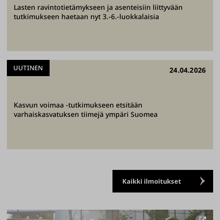
Lasten ravintotietämykseen ja asenteisiin liittyvään
tutkimukseen haetaan nyt 3.-6.-luokkalaisia
UUTINEN
24.04.2026
Kasvun voimaa -tutkimukseen etsitään
varhaiskasvatuksen tiimejä ympäri Suomea
Kaikki ilmoitukset