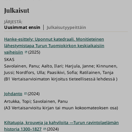
Julkaisut
JÄRJESTÄ:
Uusimmat ensin
Julkaisutyypeittäin
Hanke-esittely: Uponnut katedraali. Monitieteinen
lähestymistapa Turun Tuomiokirkon keskiaikaisiin
vaiheisiin
(2025)
SKAS
Savolainen, Panu; Aalto, Ilari; Harjula, Janne; Kinnunen,
Jussi; Nordfors, Ulla; Paasikivi, Sofia; Ratilainen, Tanja
(B1 Vertaisarvioimaton kirjoitus tieteellisessä lehdessä )
Johdanto
(2024)
Artukka, Topi; Savolainen, Panu
(A3 Vertaisarvioitu kirjan tai muun kokoomateoksen osa)
Kiltatupia, krouveja ja kahviloita —Turun ravintolaelämän
historia 1300–1827
(2024)