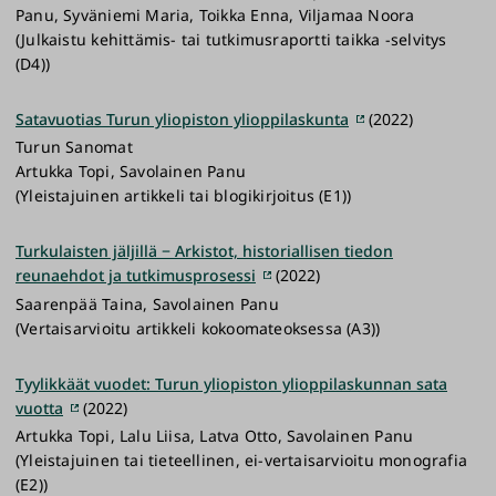
Panu, Syväniemi Maria, Toikka Enna, Viljamaa Noora
(Julkaistu kehittämis- tai tutkimusraportti taikka -selvitys
(D4))
Satavuotias Turun yliopiston ylioppilaskunta
(2022)
Turun Sanomat
Artukka Topi, Savolainen Panu
(Yleistajuinen artikkeli tai blogikirjoitus (E1))
Turkulaisten jäljillä − Arkistot, historiallisen tiedon
reunaehdot ja tutkimusprosessi
(2022)
Saarenpää Taina, Savolainen Panu
(Vertaisarvioitu artikkeli kokoomateoksessa (A3))
Tyylikkäät vuodet: Turun yliopiston ylioppilaskunnan sata
vuotta
(2022)
Artukka Topi, Lalu Liisa, Latva Otto, Savolainen Panu
(Yleistajuinen tai tieteellinen, ei-vertaisarvioitu monografia
(E2))