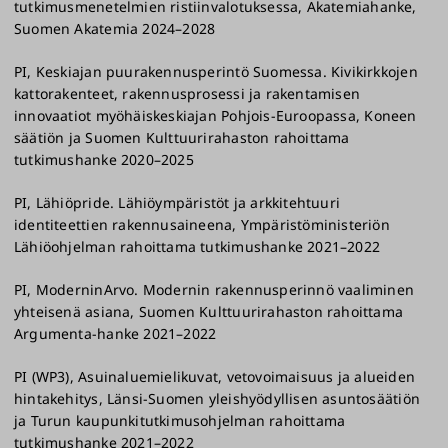
tutkimusmenetelmien ristiinvalotuksessa, Akatemiahanke,
Suomen Akatemia 2024–2028
PI, Keskiajan puurakennusperintö Suomessa. Kivikirkkojen
kattorakenteet, rakennusprosessi ja rakentamisen
innovaatiot myöhäiskeskiajan Pohjois-Euroopassa, Koneen
säätiön ja Suomen Kulttuurirahaston rahoittama
tutkimushanke 2020–2025
PI, Lähiöpride. Lähiöympäristöt ja arkkitehtuuri
identiteettien rakennusaineena, Ympäristöministeriön
Lähiöohjelman rahoittama tutkimushanke 2021–2022
PI, ModerninArvo. Modernin rakennusperinnö vaaliminen
yhteisenä asiana, Suomen Kulttuurirahaston rahoittama
Argumenta-hanke 2021–2022
PI (WP3), Asuinaluemielikuvat, vetovoimaisuus ja alueiden
hintakehitys, Länsi-Suomen yleishyödyllisen asuntosäätiön
ja Turun kaupunkitutkimusohjelman rahoittama
tutkimushanke 2021–2022