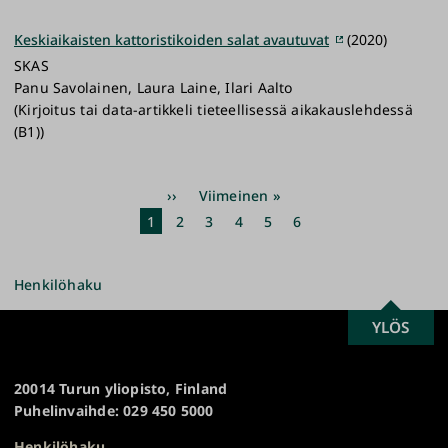
Keskiaikaisten kattoristikoiden salat avautuvat
(2020)
SKAS
Panu Savolainen, Laura Laine, Ilari Aalto
(Kirjoitus tai data-artikkeli tieteellisessä aikakauslehdessä
(B1))
Sivutus
Seuraava
››
Viimeinen
Viimeinen »
sivu
sivu
Nykyinen
1
Sivu
2
Sivu
3
Sivu
4
Sivu
5
Sivu
6
sivu
Henkilöhaku
SCROLL
YLÖS
Turun
TO
yliopisto
TOP
20014 Turun yliopisto, Finland
Puhelinvaihde: 029 450 5000
Henkilöhaku