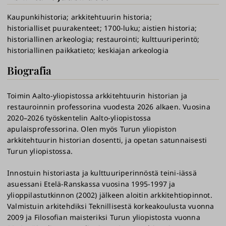
Kaupunkihistoria
arkkitehtuurin historia
historialliset puurakenteet
1700-luku
aistien historia
historiallinen arkeologia
restaurointi
kulttuuriperintö
historiallinen paikkatieto
keskiajan arkeologia
Biografia
Toimin Aalto-yliopistossa arkkitehtuurin historian ja
restauroinnin professorina vuodesta 2026 alkaen. Vuosina
2020–2026 työskentelin Aalto-yliopistossa
apulaisprofessorina. Olen myös Turun yliopiston
arkkitehtuurin historian dosentti, ja opetan satunnaisesti
Turun yliopistossa.
Innostuin historiasta ja kulttuuriperinnöstä teini-iässä
asuessani Etelä-Ranskassa vuosina 1995-1997 ja
ylioppilastutkinnon (2002) jälkeen aloitin arkkitehtiopinnot.
Valmistuin arkitehdiksi Teknillisestä korkeakoulusta vuonna
2009 ja Filosofian maisteriksi Turun yliopistosta vuonna