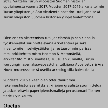
2013. Väittelin Turun yliopiston Suomen historian
oppiaineesta vuonna 2017. Vuosien 2017-2019 aikana toimin
Turun yliopiston ja Åbo Akademin post doc -tutkijana sekä
Turun yliopiston Suomen historian yliopistonlehtorina.
Olen ennen akateemista tutkijanelämää ja sen rinnalla
työskennellyt suunnittelevana arkkitehtina ja sekä
inventointien, selvitystöiden ja restauroinnin parissa
mm. arkkitehtitoimisto Hedman & Matomäellä,
arkkitehtitoimisto Livadyssa, Tuusulan kunnalla, Turun
kaupungin asemakaavaosastolla, tutkijana Aboa vetus & Ars
Nova -museossa sekä useilla arkeologisilla kaivauksilla
Vuodesta 2015 alkaen olen toteuttanut mm.
rakennushistoriaselvityksiä, kirjojen graafista suunnittelua
ja askarreltavia paperipienoismalleja perustamani Iloinen
tiede Oy:n kautta.
Opetus