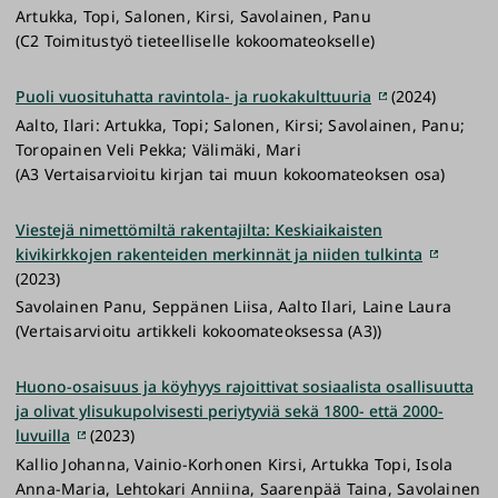
Artukka, Topi, Salonen, Kirsi, Savolainen, Panu
(C2 Toimitustyö tieteelliselle kokoomateokselle)
Puoli vuosituhatta ravintola- ja ruokakulttuuria
(2024)
Aalto, Ilari: Artukka, Topi; Salonen, Kirsi; Savolainen, Panu;
Toropainen Veli Pekka; Välimäki, Mari
(A3 Vertaisarvioitu kirjan tai muun kokoomateoksen osa)
Viestejä nimettömiltä rakentajilta: Keskiaikaisten
kivikirkkojen rakenteiden merkinnät ja niiden tulkinta
(2023)
Savolainen Panu, Seppänen Liisa, Aalto Ilari, Laine Laura
(Vertaisarvioitu artikkeli kokoomateoksessa (A3))
Huono-osaisuus ja köyhyys rajoittivat sosiaalista osallisuutta
ja olivat ylisukupolvisesti periytyviä sekä 1800- että 2000-
luvuilla
(2023)
Kallio Johanna, Vainio-Korhonen Kirsi, Artukka Topi, Isola
Anna-Maria, Lehtokari Anniina, Saarenpää Taina, Savolainen