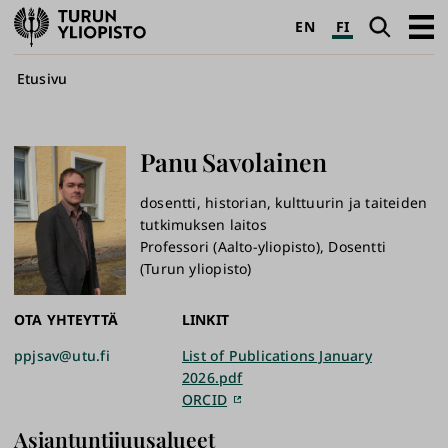
Turun
Haku
Avaa
EN
FI
yliopisto
pääva
Murupolku
Etusivu
Panu
Savolainen
dosentti, historian, kulttuurin ja taiteiden
tutkimuksen laitos
Professori (Aalto-yliopisto), Dosentti
(Turun yliopisto)
OTA YHTEYTTÄ
LINKIT
ppjsav@utu.fi
List of Publications January
2026.pdf
ORCID
Asiantuntijuusalueet