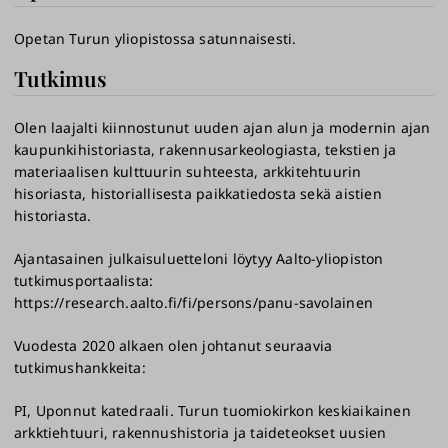
Opetan Turun yliopistossa satunnaisesti.
Tutkimus
Olen laajalti kiinnostunut uuden ajan alun ja modernin ajan
kaupunkihistoriasta, rakennusarkeologiasta, tekstien ja
materiaalisen kulttuurin suhteesta, arkkitehtuurin
hisoriasta, historiallisesta paikkatiedosta sekä aistien
historiasta.
Ajantasainen julkaisuluetteloni löytyy Aalto-yliopiston
tutkimusportaalista:
https://research.aalto.fi/fi/persons/panu-savolainen
Vuodesta 2020 alkaen olen johtanut seuraavia
tutkimushankkeita:
PI, Uponnut katedraali. Turun tuomiokirkon keskiaikainen
arkktiehtuuri, rakennushistoria ja taideteokset uusien