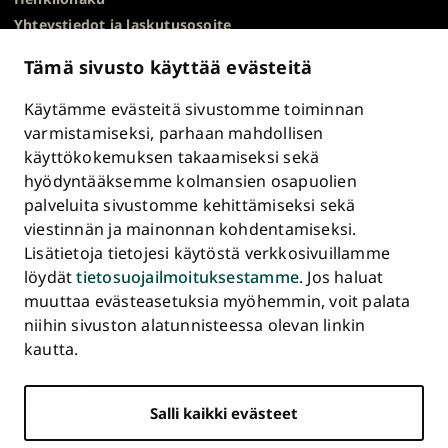
Yhteystiedot ja laskutusosoite
Kampuskartta
Tämä sivusto käyttää evästeitä
HR Excellence in Research
Tietosuojailmoitus
Käytämme evästeitä sivustomme toiminnan
Asiakirjajulkisuuskuvaus ja tietopyynnöt
varmistamiseksi, parhaan mahdollisen
käyttökokemuksen takaamiseksi sekä
Väärinkäytösepäilyt
hyödyntääksemme kolmansien osapuolien
Saavutettavuusseloste
palveluita sivustomme kehittämiseksi sekä
Palaute
viestinnän ja mainonnan kohdentamiseksi.
Intranet ja sähköiset työkalut
Lisätietoja tietojesi käytöstä verkkosivuillamme
Evästeasetukset
löydät
tietosuojailmoituksestamme
. Jos haluat
muuttaa evästeasetuksia myöhemmin, voit palata
Turun
Turun
Turun
Turun
Turun
Turun
niihin sivuston alatunnisteessa olevan linkin
Päävalikko
yliopisto
yliopisto
yliopisto
yliopisto
yliopisto
yliopisto
ETUSIVU
kautta.
alatunnisteessa
Facebookissa
Instagramissa
Blueskyssa
YouTubessa
LinkedInissä
TikTokissa
OPISKELIJAKSI
Salli kaikki evästeet
TUTKIMUS