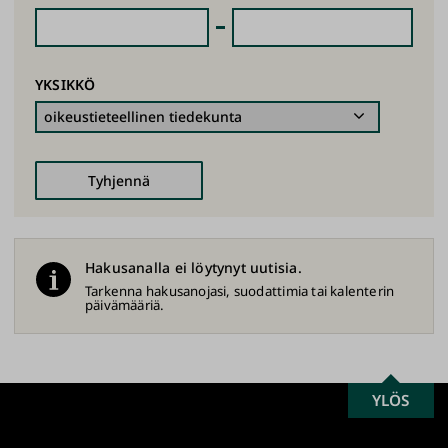
YKSIKKÖ
Hakusanalla ei löytynyt uutisia.
Tarkenna hakusanojasi, suodattimia tai kalenterin
päivämääriä.
SCROLL
YLÖS
Turun
TO
yliopisto