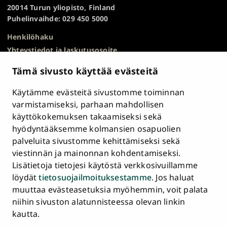
TOP
20014 Turun yliopisto, Finland
Puhelinvaihde: 029 450 5000
Henkilöhaku
Yhteystiedot ja laskutusosoite
Kampuskartta
Tämä sivusto käyttää evästeitä
HR Excellence in Research
Tietosuojailmoitus
Käytämme evästeitä sivustomme toiminnan
Asiakirjajulkisuuskuvaus ja tietopyynnöt
varmistamiseksi, parhaan mahdollisen
käyttökokemuksen takaamiseksi sekä
Väärinkäytösepäilyt
hyödyntääksemme kolmansien osapuolien
Saavutettavuusseloste
palveluita sivustomme kehittämiseksi sekä
Palaute
viestinnän ja mainonnan kohdentamiseksi.
Intranet ja sähköiset työkalut
Lisätietoja tietojesi käytöstä verkkosivuillamme
Evästeasetukset
löydät
tietosuojailmoituksestamme
. Jos haluat
muuttaa evästeasetuksia myöhemmin, voit palata
Turun
Turun
Turun
Turun
Turun
Turun
niihin sivuston alatunnisteessa olevan linkin
Päävalikko
yliopisto
yliopisto
yliopisto
yliopisto
yliopisto
yliopisto
ETUSIVU
kautta.
alatunnisteessa
Facebookissa
Instagramissa
Blueskyssa
YouTubessa
LinkedInissä
TikTokissa