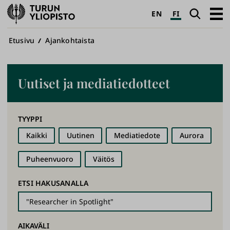
Turun
Haku
Avaa
EN
FI
yliopisto
pääva
Murupolku
Etusivu
Ajankohtaista
Uutiset ja mediatiedotteet
TYYPPI
Kaikki
Uutinen
Mediatiedote
Aurora
Puheenvuoro
Väitös
ETSI HAKUSANALLA
AIKAVÄLI