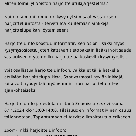
Miten toimii yliopiston harjoittelutukijärjestelmä?
Näihin ja moniin muihin kysymyksiin saat vastauksen
harjoitteluinfosta - tervetuloa kuulemaan vinkkejä
harjoittelupaikan löytämiseen!
Harjoitteluinfo koostuu informatiivisen osion lisäksi myös
kysymysosiosta, joten kattavan tietopaketin lisäksi voit saada
vastauksen myös omiin harjoittelua koskeviin kysymyksiisi.
Voit osallistua harjoitteluinfoon, vaikka et tällä hetkellä
etsikään harjoittelupaikkaa. Saat varmasti hyviä vinkkejä,
joita voit hyödyntää myöhemmin, kun harjoittelu tulee
ajankohtaiseksi.
Harjoitteluinfo järjestetään etänä Zoomissa keskiviikkona
6.11.2024 klo 13:00-14:00. Tilaisuuden informatiivinen osuus
tallennetaan. Tapahtumaan ei tarvitse ilmoittautua erikseen.
Zoom-linkki harjoitteluinfoon: