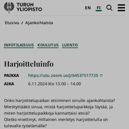
Turun
Haku
Avaa
EN
FI
yliopisto
pääva
Murupolku
Etusivu
Ajankohtaista
INFOTILAISUUS
KOULUTUS
LUENTO
Harjoitteluinfo
PAIKKA
https://utu.zoom.us/j/64537517725
AIKA
6.11.2024 klo 13.00 – 14.00
Onko harjoittelupaikan etsiminen sinulle ajankohtaista?
Mietityttääkö sinua, mistä harjoittelupaikkoja löytää, ja
miten harjoittelupaikkoja kannattaisi etsiä?
Oletko miettinyt, millainen merkitys harjoittelulla on
tulevalle työelämälle?