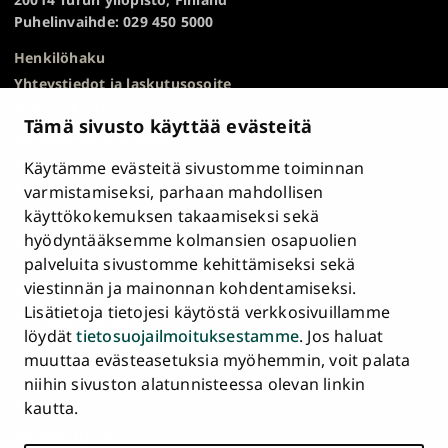
Puhelinvaihde: 029 450 5000
Henkilöhaku
Yhteystiedot ja laskutusosoite
Kampuskartta
Tämä sivusto käyttää evästeitä
HR Excellence in Research
Tietosuojailmoitus
Käytämme evästeitä sivustomme toiminnan
Asiakirjajulkisuuskuvaus ja tietopyynnöt
varmistamiseksi, parhaan mahdollisen
käyttökokemuksen takaamiseksi sekä
Väärinkäytösepäilyt
hyödyntääksemme kolmansien osapuolien
Saavutettavuusseloste
palveluita sivustomme kehittämiseksi sekä
Palaute
viestinnän ja mainonnan kohdentamiseksi.
Intranet ja sähköiset työkalut
Lisätietoja tietojesi käytöstä verkkosivuillamme
Evästeasetukset
löydät
tietosuojailmoituksestamme
. Jos haluat
muuttaa evästeasetuksia myöhemmin, voit palata
Turun
Turun
Turun
Turun
Turun
Turun
niihin sivuston alatunnisteessa olevan linkin
Päävalikko
yliopisto
yliopisto
yliopisto
yliopisto
yliopisto
yliopisto
ETUSIVU
kautta.
alatunnisteessa
Facebookissa
Instagramissa
Blueskyssa
YouTubessa
LinkedInissä
TikTokissa
OPISKELIJAKSI