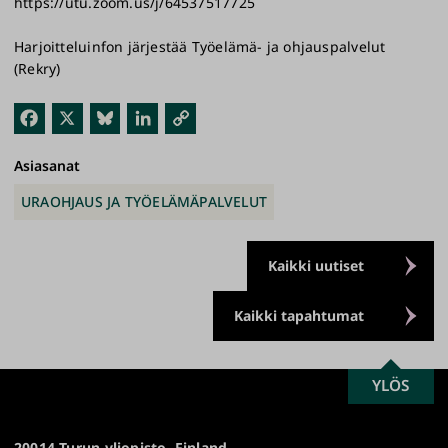
https://utu.zoom.us/j/64537517725
Harjoitteluinfon järjestää Työelämä- ja ohjauspalvelut
(Rekry)
Fac
X
Blu
Link
Kop
ebo
esk
edI
ioi
Asiasanat
ok
y
n
link
URAOHJAUS JA TYÖELÄMÄPALVELUT
ki
Kaikki uutiset
Kaikki tapahtumat
SCROLL
YLÖS
Turun
TO
yliopisto
TOP
20014 Turun yliopisto, Finland