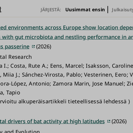
t
Uusimmat ensin
JÄRJESTÄ:
Julkaisut
ted environments across Europe show location dep
s with gut microbiota and nestling performance in a
us passerine
(2026)
tal Research
a I.; Costa, Rute A.; Eens, Marcel; Isaksson, Carolin
, Miia J.; Sánchez-Virosta, Pablo; Vesterinen, Eero; V
ora-López, Antonio; Zamora Marin, Jose Manuel; Zie
a, Tapio
rvioitu alkuperäisartikkeli tieteellisessä lehdessä )
l drivers of bat activity at high latitudes
(2026)
y and Evolution