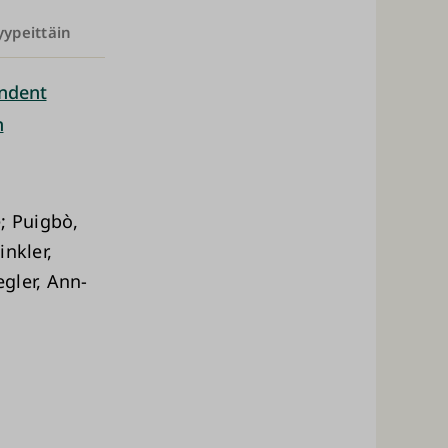
yypeittäin
endent
n
e; Puigbò,
inkler,
gler, Ann-