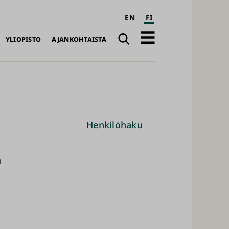
EN
FI
Haku
Avaa
YLIOPISTO
AJANKOHTAISTA
päävalikko
Henkilöhaku
a