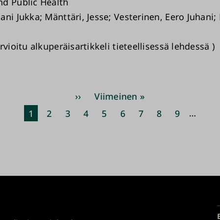
d Public Health
ni Jukka; Mänttäri, Jesse; Vesterinen, Eero Juhani;
rvioitu alkuperäisartikkeli tieteellisessä lehdessä )
Sivutus
Seuraava
››
Viimeinen
Viimeinen »
sivu
sivu
Nykyinen
1
Sivu
2
Sivu
3
Sivu
4
Sivu
5
Sivu
6
Sivu
7
Sivu
8
Sivu
9
…
sivu