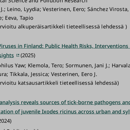
al Science and Pollution Research
 J.; Leino, Lyydia; Vesterinen, Eero; Sánchez Virosta,
e; Eeva, Tapio
rvioitu alkuperäisartikkeli tieteellisessä lehdessä )
iruses in Finland: Public Health Risks, Interventions
sights
(2025)
hilus Yaw; Klemola, Tero; Sormunen, Jani J.; Harvala
ra; Tikkala, Jessica; Vesterinen, Eero J.
rvioitu katsausartikkeli tieteellisessä lehdessä)
analysis reveals sources of tick-borne pathogens and
ization of juvenile Ixodes ricinus across urban and syl
2024)