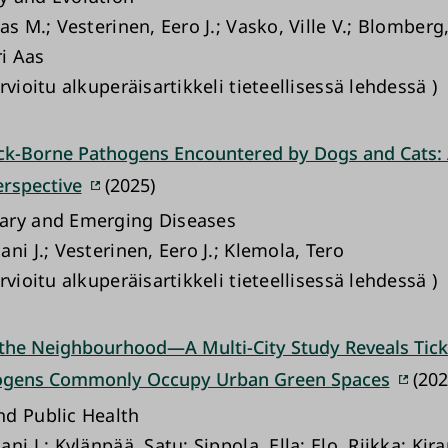
as M.; Vesterinen, Eero J.; Vasko, Ville V.; Blomberg
ri Aas
rvioitu alkuperäisartikkeli tieteellisessä lehdessä )
ick-Borne Pathogens Encountered by Dogs and Cats:
rspective
(2025)
ary and Emerging Diseases
ni J.; Vesterinen, Eero J.; Klemola, Tero
rvioitu alkuperäisartikkeli tieteellisessä lehdessä )
the Neighbourhood—A Multi-City Study Reveals Ticks
ogens Commonly Occupy Urban Green Spaces
(202
d Public Health
ni J.; Kylänpää, Satu; Sippola, Ella; Elo, Riikka; Ki