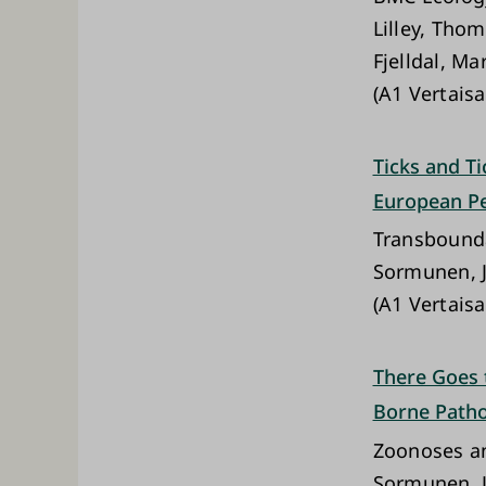
Lilley, Thom
Fjelldal, Ma
(A1 Vertaisa
Ticks and T
European Pe
Transbound
Sormunen, Ja
(A1 Vertaisa
There Goes 
Borne Path
Zoonoses an
Sormunen, Ja