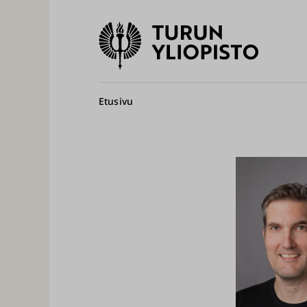
Turun
yliopisto
Pääv
Murupolku
Etusivu