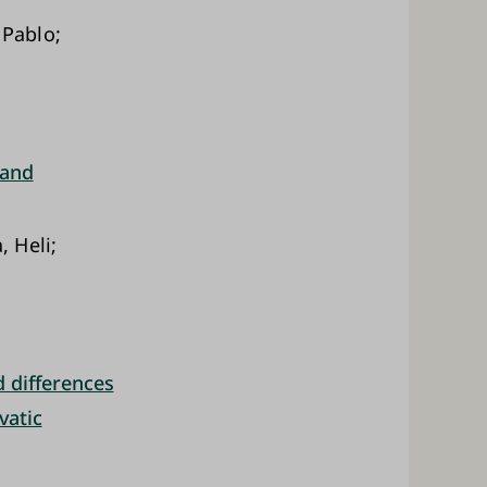
 Pablo;
 and
, Heli;
 differences
vatic