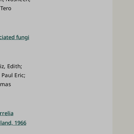
 Tero
ciated fungi
iz, Edith;
 Paul Eric;
Tomas
rrelia
nland, 1966