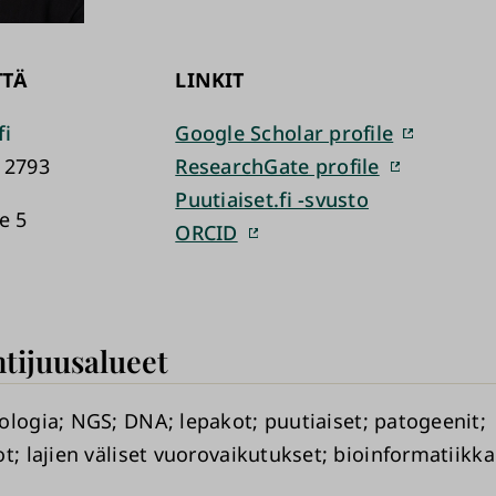
TTÄ
LINKIT
fi
Google Scholar profile
 2793
ResearchGate profile
Puutiaiset.fi -svusto
e 5
ORCID
tijuusalueet
ologia
NGS
DNA
lepakot
puutiaiset
patogeenit
ot
lajien väliset vuorovaikutukset
bioinformatiikka