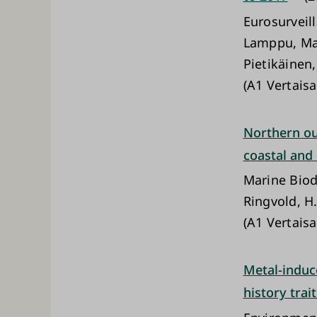
Eurosurveil
Lamppu, Mai
Pietikäinen
(A1 Vertaisa
Northern ou
coastal and
Marine Biod
Ringvold, H.
(A1 Vertaisa
Metal-induce
history trai