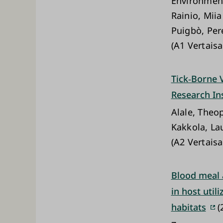
Environment
Rainio, Miia
Puigbò, Per
(A1 Vertaisa
Tick‐Borne V
Research In
Alale, Theop
Kakkola, Lau
(A2 Vertaisa
Blood meal 
in host util
habitats
(