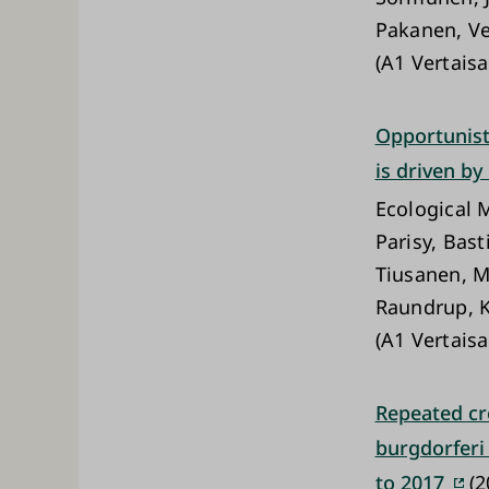
Pakanen, Vel
(A1 Vertaisa
Opportunist
is driven b
Ecological
Parisy, Bast
Tiusanen, Mi
Raundrup, Ka
(A1 Vertaisa
Repeated cr
burgdorferi 
to 2017
(2