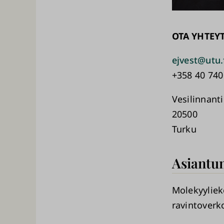
OTA YHTEY
ejvest@utu.
+358 40 740
Vesilinnanti
20500
Turku
Asiantun
Molekyyliek
ravintoverk