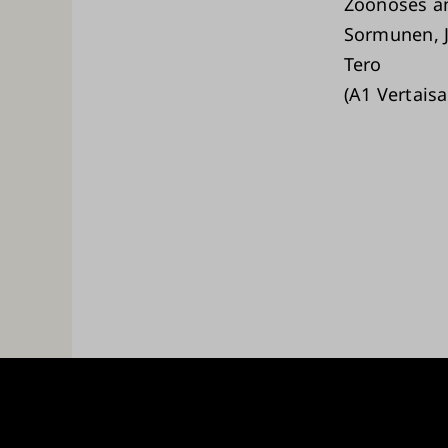
Zoonoses an
Sormunen, Ja
Tero
(A1 Vertaisa
Turun