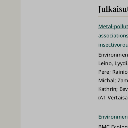
Julkaisu
Metal-pollu
association
insectivoro
Environmen
Leino, Lyydi
Pere; Rainio
Michal; Zam
Kathrin; Eev
(A1 Vertaisa
Environmenta
BMC Ecolog