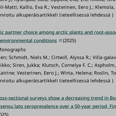
i-Matti; Kallio, Eva R.; Vesterinen, Eero J.; Klemola,
rvioitu alkuperäisartikkeli tieteellisessä lehdessä )
ic partner choice among arctic plants and root-asso
y environmental conditions
(2025)
 Monographs
ien; Schmidt, Niels M.; Cirtwill, Alyssa R.; Villa-galav
kko; Siren, Jukka; Klutsch, Cornelya F. C.; Aspholm,
trine; Vesterinen, Eero J.; Wirta, Helena; Roslin, 
rvioitu alkuperäisartikkeli tieteellisessä lehdessä )
oss-sectional surveys show a decreasing trend in Bo
sensu lato seroprevalence over a 50-year period, Fi
025)