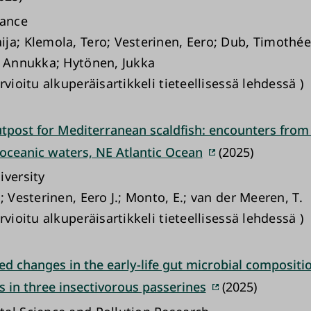
lance
ja; Klemola, Tero; Vesterinen, Eero; Dub, Timothée
, Annukka; Hytönen, Jukka
rvioitu alkuperäisartikkeli tieteellisessä lehdessä )
tpost for Mediterranean scaldfish: encounters fro
 oceanic waters, NE Atlantic Ocean
(2025)
iversity
; Vesterinen, Eero J.; Monto, E.; van der Meeren, T.
rvioitu alkuperäisartikkeli tieteellisessä lehdessä )
d changes in the early-life gut microbial compositio
ts in three insectivorous passerines
(2025)