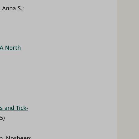
, Anna S.;
 A North
 and Tick-
5)
ran, Nosheen;