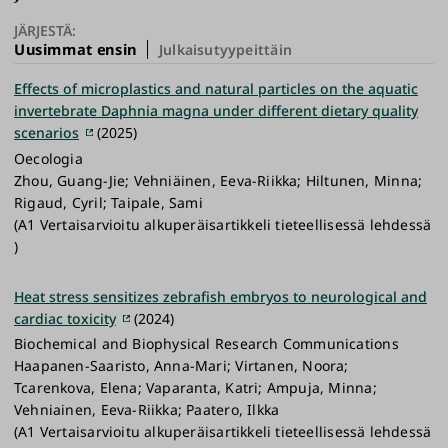
JÄRJESTÄ:
Uusimmat ensin
Julkaisutyypeittäin
Effects of microplastics and natural particles on the aquatic
invertebrate Daphnia magna under different dietary quality
scenarios
(2025)
Oecologia
Zhou, Guang-Jie; Vehniäinen, Eeva-Riikka; Hiltunen, Minna;
Rigaud, Cyril; Taipale, Sami
(A1 Vertaisarvioitu alkuperäisartikkeli tieteellisessä lehdessä
)
Heat stress sensitizes zebrafish embryos to neurological and
cardiac toxicity
(2024)
Biochemical and Biophysical Research Communications
Haapanen-Saaristo, Anna-Mari; Virtanen, Noora;
Tcarenkova, Elena; Vaparanta, Katri; Ampuja, Minna;
Vehniainen, Eeva-Riikka; Paatero, Ilkka
(A1 Vertaisarvioitu alkuperäisartikkeli tieteellisessä lehdessä