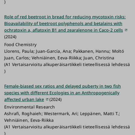
)
Role of red beetroot in bread for reducing mycotoxin risks:
Bioavailability of beetroot polyphenols and betalains with
ochratoxin a, aflatoxin B1 and zearalenone in Caco-2 cells
(2024)
Food Chemistry
Llorens, Paula; Juan-García, Ana; Pakkanen, Hannu; Moltó
Juan, Carlos; Vehniäinen, Eeva-Riikka; Juan, Christina
(A1 Vertaisarvioitu alkuperäisartikkeli tieteellisessä lehdessä
)
Female-biased sex ratios and delayed puberty in two fish
species with different Ecologies in an Anthropogenically
affected urban lake
(2024)
Environmental Research
Ashrafi, Roghaieh; Westermark, Ari; Leppänen, Matti T.;
Vehniäinen, Eeva-Riikka
(A1 Vertaisarvioitu alkuperäisartikkeli tieteellisessä lehdessä
)