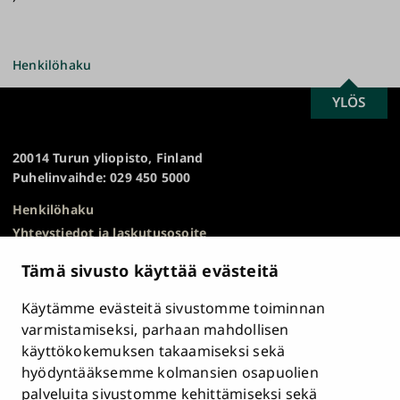
Henkilöhaku
SCROLL
YLÖS
Turun
TO
yliopisto
TOP
20014 Turun yliopisto, Finland
Puhelinvaihde: 029 450 5000
Henkilöhaku
Yhteystiedot ja laskutusosoite
Kampuskartta
Tämä sivusto käyttää evästeitä
HR Excellence in Research
Tietosuojailmoitus
Käytämme evästeitä sivustomme toiminnan
Asiakirjajulkisuuskuvaus ja tietopyynnöt
varmistamiseksi, parhaan mahdollisen
käyttökokemuksen takaamiseksi sekä
Väärinkäytösepäilyt
hyödyntääksemme kolmansien osapuolien
Saavutettavuusseloste
palveluita sivustomme kehittämiseksi sekä
Palaute