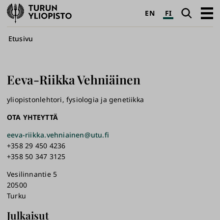
Turun
Haku
Avaa
EN
FI
yliopisto
pääva
Murupolku
Etusivu
Eeva-Riikka
Vehniäinen
yliopistonlehtori, fysiologia ja genetiikka
OTA YHTEYTTÄ
eeva-riikka.vehniainen@utu.fi
+358 29 450 4236
+358 50 347 3125
Vesilinnantie 5
20500
Turku
Julkaisut