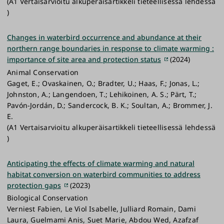
(A1 Vertaisarvioitu alkuperäisartikkeli tieteellisessä lehdessä
)
Changes in waterbird occurrence and abundance at their
northern range boundaries in response to climate warming :
importance of site area and protection status
(2024)
Animal Conservation
Gaget, E.; Ovaskainen, O.; Bradter, U.; Haas, F.; Jonas, L.;
Johnston, A.; Langendoen, T.; Lehikoinen, A. S.; Pärt, T.;
Pavón-Jordán, D.; Sandercock, B. K.; Soultan, A.; Brommer, J.
E.
(A1 Vertaisarvioitu alkuperäisartikkeli tieteellisessä lehdessä
)
Anticipating the effects of climate warming and natural
habitat conversion on waterbird communities to address
protection gaps
(2023)
Biological Conservation
Verniest Fabien, Le Viol Isabelle, Julliard Romain, Dami
Laura, Guelmami Anis, Suet Marie, Abdou Wed, Azafzaf