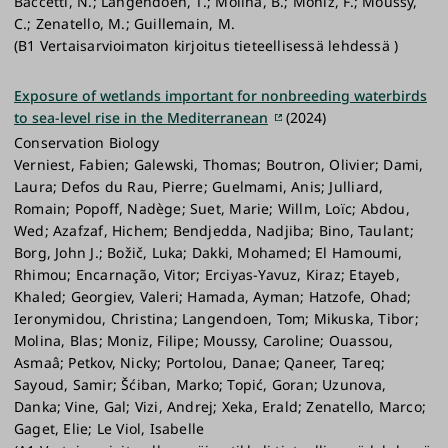
Baccetti, N.; Langendoen, T.; Molina, B.; Moniz, F.; Moussy,
C.; Zenatello, M.; Guillemain, M.
(B1 Vertaisarvioimaton kirjoitus tieteellisessä lehdessä )
Exposure of wetlands important for nonbreeding waterbirds
to sea-level rise in the Mediterranean
(2024)
Conservation Biology
Verniest, Fabien; Galewski, Thomas; Boutron, Olivier; Dami,
Laura; Defos du Rau, Pierre; Guelmami, Anis; Julliard,
Romain; Popoff, Nadège; Suet, Marie; Willm, Loïc; Abdou,
Wed; Azafzaf, Hichem; Bendjedda, Nadjiba; Bino, Taulant;
Borg, John J.; Božič, Luka; Dakki, Mohamed; El Hamoumi,
Rhimou; Encarnação, Vitor; Erciyas-Yavuz, Kiraz; Etayeb,
Khaled; Georgiev, Valeri; Hamada, Ayman; Hatzofe, Ohad;
Ieronymidou, Christina; Langendoen, Tom; Mikuska, Tibor;
Molina, Blas; Moniz, Filipe; Moussy, Caroline; Ouassou,
Asmaâ; Petkov, Nicky; Portolou, Danae; Qaneer, Tareq;
Sayoud, Samir; Šćiban, Marko; Topić, Goran; Uzunova,
Danka; Vine, Gal; Vizi, Andrej; Xeka, Erald; Zenatello, Marco;
Gaget, Elie; Le Viol, Isabelle