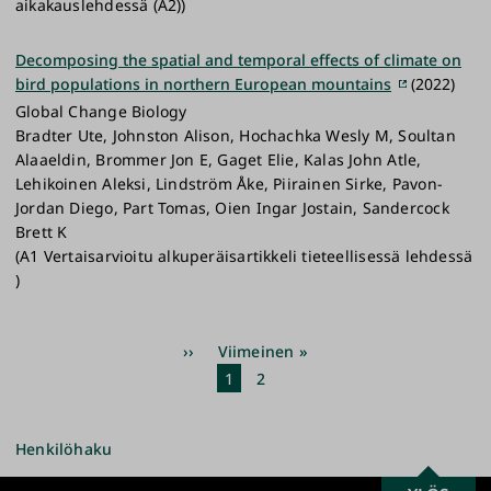
aikakauslehdessä (A2))
Decomposing the spatial and temporal effects of climate on
bird populations in northern European mountains
(2022)
Global Change Biology
Bradter Ute, Johnston Alison, Hochachka Wesly M, Soultan
Alaaeldin, Brommer Jon E, Gaget Elie, Kalas John Atle,
Lehikoinen Aleksi, Lindström Åke, Piirainen Sirke, Pavon-
Jordan Diego, Part Tomas, Oien Ingar Jostain, Sandercock
Brett K
(A1 Vertaisarvioitu alkuperäisartikkeli tieteellisessä lehdessä
)
Sivutus
Seuraava
››
Viimeinen
Viimeinen »
sivu
sivu
Nykyinen
1
Sivu
2
sivu
Henkilöhaku