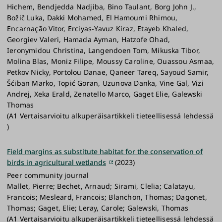
Hichem, Bendjedda Nadjiba, Bino Taulant, Borg John J.,
Božič Luka, Dakki Mohamed, El Hamoumi Rhimou,
Encarnação Vitor, Erciyas-Yavuz Kiraz, Etayeb Khaled,
Georgiev Valeri, Hamada Ayman, Hatzofe Ohad,
Ieronymidou Christina, Langendoen Tom, Mikuska Tibor,
Molina Blas, Moniz Filipe, Moussy Caroline, Ouassou Asmaa,
Petkov Nicky, Portolou Danae, Qaneer Tareq, Sayoud Samir,
Šćiban Marko, Topić Goran, Uzunova Danka, Vine Gal, Vizi
Andrej, Xeka Erald, Zenatello Marco, Gaget Elie, Galewski
Thomas
(A1 Vertaisarvioitu alkuperäisartikkeli tieteellisessä lehdessä
)
Field margins as substitute habitat for the conservation of
birds in agricultural wetlands
(2023)
Peer community journal
Mallet, Pierre; Bechet, Arnaud; Sirami, Clelia; Calatayu,
Francois; Mesleard, Francois; Blanchon, Thomas; Dagonet,
Thomas; Gaget, Elie; Leray, Carole; Galewski, Thomas
(A1 Vertaisarvioitu alkuperäisartikkeli tieteellisessä lehdessä