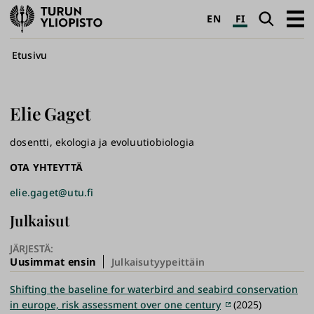
Turun
Haku
Avaa
EN
FI
yliopisto
pääva
Murupolku
Etusivu
Elie
Gaget
dosentti, ekologia ja evoluutiobiologia
OTA YHTEYTTÄ
elie.gaget@utu.fi
Julkaisut
JÄRJESTÄ:
Uusimmat ensin
Julkaisutyypeittäin
Shifting the baseline for waterbird and seabird conservation
in europe, risk assessment over one century
(2025)