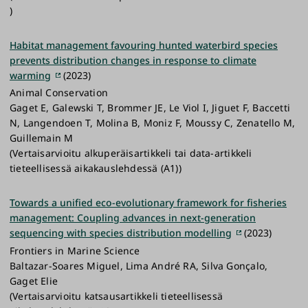
)
Habitat management favouring hunted waterbird species
prevents distribution changes in response to climate
warming
(2023)
Animal Conservation
Gaget E, Galewski T, Brommer JE, Le Viol I, Jiguet F, Baccetti
N, Langendoen T, Molina B, Moniz F, Moussy C, Zenatello M,
Guillemain M
(Vertaisarvioitu alkuperäisartikkeli tai data-artikkeli
tieteellisessä aikakauslehdessä (A1))
Towards a unified eco-evolutionary framework for fisheries
management: Coupling advances in next-generation
sequencing with species distribution modelling
(2023)
Frontiers in Marine Science
Baltazar-Soares Miguel, Lima André RA, Silva Gonçalo,
Gaget Elie
(Vertaisarvioitu katsausartikkeli tieteellisessä