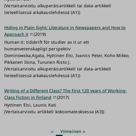
(Vertaisarvioitu alkuperäisartikkeli tai data-artikkeli
tieteellisessä aikakauslehdessä (A1))
Hiding in Plain Sight: Literature in Newspapers and How to
Approach it
(2019)
Human it: tidskrift för studier av it ur ett
humanvetenskapligt perspektiv
Dominowska,Agata, Hyttinen Elsi, Ivanics Peter, Koho Mikko,
Pikkanen Ilona, Turunen Risto J.
(Vertaisarvioitu alkuperäisartikkeli tai data-artikkeli
tieteellisessä aikakauslehdessä (A1))
Writing of a Different Class? The First 120 years of Working-
Class Fiction in Finland
(2017)
Hyttinen Elsi, Launis Kati
(Vertaisarvioitu artikkeli kokoomateoksessa (A3))
Sivutus
Seuraava
››
Viimeinen
Viimeinen »