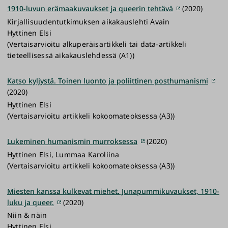
1910-luvun erämaakuvaukset ja queerin tehtävä
(2020)
Kirjallisuudentutkimuksen aikakauslehti Avain
Hyttinen Elsi
(Vertaisarvioitu alkuperäisartikkeli tai data-artikkeli
tieteellisessä aikakauslehdessä (A1))
Katso kyljystä. Toinen luonto ja poliittinen posthumanismi
(2020)
Hyttinen Elsi
(Vertaisarvioitu artikkeli kokoomateoksessa (A3))
Lukeminen humanismin murroksessa
(2020)
Hyttinen Elsi, Lummaa Karoliina
(Vertaisarvioitu artikkeli kokoomateoksessa (A3))
Miesten kanssa kulkevat miehet. Junapummikuvaukset, 1910-
luku ja queer.
(2020)
Niin & näin
Hyttinen Elsi