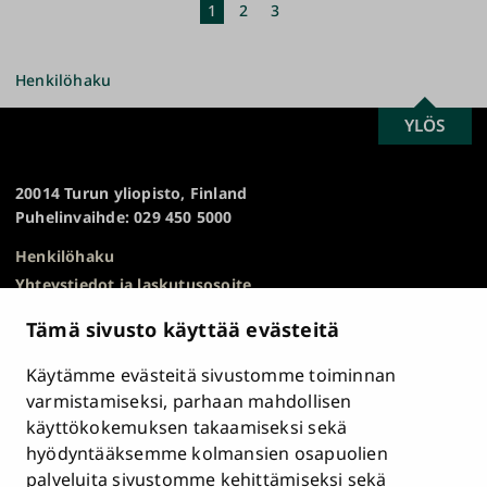
sivu
sivu
Nykyinen
1
Sivu
2
Sivu
3
sivu
Henkilöhaku
SCROLL
YLÖS
Turun
TO
yliopisto
TOP
20014 Turun yliopisto, Finland
Puhelinvaihde: 029 450 5000
Henkilöhaku
Yhteystiedot ja laskutusosoite
Kampuskartta
Tämä sivusto käyttää evästeitä
HR Excellence in Research
Tietosuojailmoitus
Käytämme evästeitä sivustomme toiminnan
Asiakirjajulkisuuskuvaus ja tietopyynnöt
varmistamiseksi, parhaan mahdollisen
käyttökokemuksen takaamiseksi sekä
Väärinkäytösepäilyt
hyödyntääksemme kolmansien osapuolien
Saavutettavuusseloste
palveluita sivustomme kehittämiseksi sekä
Palaute