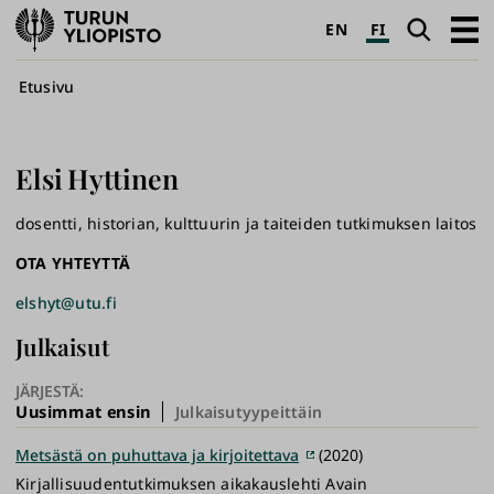
Turun
Haku
Avaa
EN
FI
yliopisto
pääva
Murupolku
Etusivu
Elsi
Hyttinen
dosentti, historian, kulttuurin ja taiteiden tutkimuksen laitos
OTA YHTEYTTÄ
elshyt@utu.fi
Julkaisut
JÄRJESTÄ:
Uusimmat ensin
Julkaisutyypeittäin
Metsästä on puhuttava ja kirjoitettava
(2020)
Kirjallisuudentutkimuksen aikakauslehti Avain