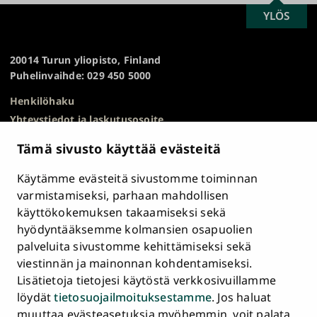
SCROLL
YLÖS
Turun
TO
yliopisto
TOP
20014 Turun yliopisto, Finland
Puhelinvaihde: 029 450 5000
Henkilöhaku
Yhteystiedot ja laskutusosoite
Kampuskartta
Tämä sivusto käyttää evästeitä
HR Excellence in Research
Tietosuojailmoitus
Käytämme evästeitä sivustomme toiminnan
Asiakirjajulkisuuskuvaus ja tietopyynnöt
varmistamiseksi, parhaan mahdollisen
käyttökokemuksen takaamiseksi sekä
Väärinkäytösepäilyt
hyödyntääksemme kolmansien osapuolien
Saavutettavuusseloste
palveluita sivustomme kehittämiseksi sekä
Palaute
viestinnän ja mainonnan kohdentamiseksi.
Intranet ja sähköiset työkalut
Lisätietoja tietojesi käytöstä verkkosivuillamme
Evästeasetukset
löydät
tietosuojailmoituksestamme
. Jos haluat
muuttaa evästeasetuksia myöhemmin, voit palata