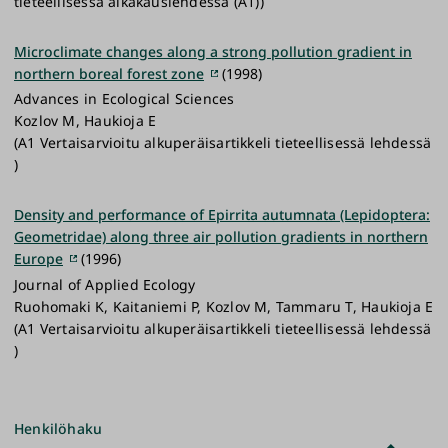
tieteellisessä aikakauslehdessä (A1))
Microclimate changes along a strong pollution gradient in
northern boreal forest zone
(1998)
Advances in Ecological Sciences
Kozlov M, Haukioja E
(A1 Vertaisarvioitu alkuperäisartikkeli tieteellisessä lehdessä
)
Density and performance of Epirrita autumnata (Lepidoptera:
Geometridae) along three air pollution gradients in northern
Europe
(1996)
Journal of Applied Ecology
Ruohomaki K, Kaitaniemi P, Kozlov M, Tammaru T, Haukioja E
(A1 Vertaisarvioitu alkuperäisartikkeli tieteellisessä lehdessä
)
Henkilöhaku