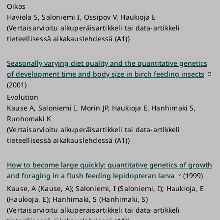
Oikos
Haviola S, Saloniemi I, Ossipov V, Haukioja E
(Vertaisarvioitu alkuperäisartikkeli tai data-artikkeli
tieteellisessä aikakauslehdessä (A1))
Seasonally varying diet quality and the quantitative genetics
of development time and body size in birch feeding insects
(2001)
Evolution
Kause A, Saloniemi I, Morin JP, Haukioja E, Hanhimaki S,
Ruohomaki K
(Vertaisarvioitu alkuperäisartikkeli tai data-artikkeli
tieteellisessä aikakauslehdessä (A1))
How to become large quickly: quantitative genetics of growth
and foraging in a flush feeding lepidopteran larva
(1999)
Kause, A (Kause, A); Saloniemi, I (Saloniemi, I); Haukioja, E
(Haukioja, E); Hanhimaki, S (Hanhimaki, S)
(Vertaisarvioitu alkuperäisartikkeli tai data-artikkeli