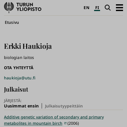
Turun
Haku
Avaa
EN
FI
yliopisto
pääva
Murupolku
Etusivu
Erkki
Haukioja
biologian laitos
OTA YHTEYTTÄ
haukioja@utu.fi
Julkaisut
JÄRJESTÄ:
Uusimmat ensin
Julkaisutyypeittäin
Additive genetic variation of secondary and primary
metabolites in mountain birch
(2006)