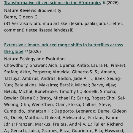
Transformative citizen science in the Afrotropics
(2026)
Nature Reviews Biodiversity
Deme, Gideon G.
(B1 Vertaisarvioitu muu artikkeli (esim. pääkirjoitus, letter,
comment) tieteellisessä lehdessä)
Extensive climate-induced range shifts in butterflies across
the globe
(2026)
Nature Ecology and Evolution
Chowdhury, Shawan; Aich, Upama; Antão, Laura H.; Pinkert,
Stefan; Akite, Perpetra; Almeida, Gilberto S. S.; Amano,
Tatsuya; Ambrus, Andras; Badon, Jade A. T.; Baek, Seung-
Yun; Balalaikins, Maksims; Barták, Michal; Barve, Vijay;
Bełcik, Michał; Bonebrake, Timothy C.; Bonelli, Simona;
Bowler, Diana E.; Braby, Michael F.; Caritg, Roger; Choi, Sei-
Woong; Chu, Wen-Chen; Clain, Eloisa; Collins, Steve;
Cumplido, Johnattan H.; Dapporto, Leonardo; Deme, Gideon
G.; Dolek, Matthias; Dolezal, Aleksandra; Firdaus, Fahmi
Idris; Franzén, Markus; Freitas, André V. L.; Fuller, Richard
A.; Gensch, Luisa; Grames, Eliza; Guariento, Elia; Haywood,