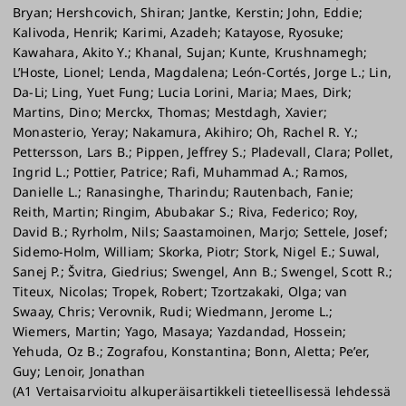
Bryan; Hershcovich, Shiran; Jantke, Kerstin; John, Eddie;
Kalivoda, Henrik; Karimi, Azadeh; Katayose, Ryosuke;
Kawahara, Akito Y.; Khanal, Sujan; Kunte, Krushnamegh;
L’Hoste, Lionel; Lenda, Magdalena; León-Cortés, Jorge L.; Lin,
Da-Li; Ling, Yuet Fung; Lucia Lorini, Maria; Maes, Dirk;
Martins, Dino; Merckx, Thomas; Mestdagh, Xavier;
Monasterio, Yeray; Nakamura, Akihiro; Oh, Rachel R. Y.;
Pettersson, Lars B.; Pippen, Jeffrey S.; Pladevall, Clara; Pollet,
Ingrid L.; Pottier, Patrice; Rafi, Muhammad A.; Ramos,
Danielle L.; Ranasinghe, Tharindu; Rautenbach, Fanie;
Reith, Martin; Ringim, Abubakar S.; Riva, Federico; Roy,
David B.; Ryrholm, Nils; Saastamoinen, Marjo; Settele, Josef;
Sidemo-Holm, William; Skorka, Piotr; Stork, Nigel E.; Suwal,
Sanej P.; Švitra, Giedrius; Swengel, Ann B.; Swengel, Scott R.;
Titeux, Nicolas; Tropek, Robert; Tzortzakaki, Olga; van
Swaay, Chris; Verovnik, Rudi; Wiedmann, Jerome L.;
Wiemers, Martin; Yago, Masaya; Yazdandad, Hossein;
Yehuda, Oz B.; Zografou, Konstantina; Bonn, Aletta; Pe’er,
Guy; Lenoir, Jonathan
(A1 Vertaisarvioitu alkuperäisartikkeli tieteellisessä lehdessä