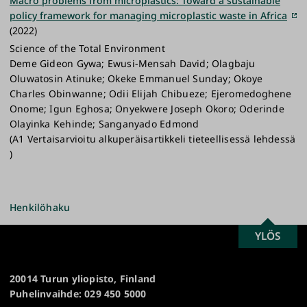
Macro problems from microplastics: Toward a sustainable
policy framework for managing microplastic waste in Africa
(2022)
Science of the Total Environment
Deme Gideon Gywa; Ewusi-Mensah David; Olagbaju
Oluwatosin Atinuke; Okeke Emmanuel Sunday; Okoye
Charles Obinwanne; Odii Elijah Chibueze; Ejeromedoghene
Onome; Igun Eghosa; Onyekwere Joseph Okoro; Oderinde
Olayinka Kehinde; Sanganyado Edmond
(A1 Vertaisarvioitu alkuperäisartikkeli tieteellisessä lehdessä
)
Henkilöhaku
SCROLL
YLÖS
Turun
TO
yliopisto
TOP
20014 Turun yliopisto, Finland
Puhelinvaihde: 029 450 5000