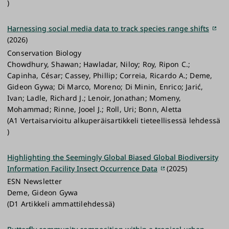
)
Harnessing social media data to track species range shifts
(2026)
Conservation Biology
Chowdhury, Shawan; Hawladar, Niloy; Roy, Ripon C.;
Capinha, César; Cassey, Phillip; Correia, Ricardo A.; Deme,
Gideon Gywa; Di Marco, Moreno; Di Minin, Enrico; Jarić,
Ivan; Ladle, Richard J.; Lenoir, Jonathan; Momeny,
Mohammad; Rinne, Jooel J.; Roll, Uri; Bonn, Aletta
(A1 Vertaisarvioitu alkuperäisartikkeli tieteellisessä lehdessä
)
Highlighting the Seemingly Global Biased Global Biodiversity
Information Facility Insect Occurrence Data
(2025)
ESN Newsletter
Deme, Gideon Gywa
(D1 Artikkeli ammattilehdessä)