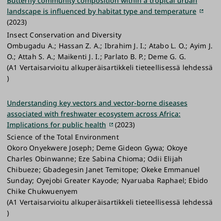
Butterfly community composition within a tropical urban
landscape is influenced by habitat type and temperature
(2023)
Insect Conservation and Diversity
Ombugadu A.; Hassan Z. A.; Ibrahim J. I.; Atabo L. O.; Ayim J.
O.; Attah S. A.; Maikenti J. I.; Parlato B. P.; Deme G. G.
(A1 Vertaisarvioitu alkuperäisartikkeli tieteellisessä lehdessä
)
Understanding key vectors and vector-borne diseases
associated with freshwater ecosystem across Africa:
Implications for public health
(2023)
Science of the Total Environment
Okoro Onyekwere Joseph; Deme Gideon Gywa; Okoye
Charles Obinwanne; Eze Sabina Chioma; Odii Elijah
Chibueze; Gbadegesin Janet Temitope; Okeke Emmanuel
Sunday; Oyejobi Greater Kayode; Nyaruaba Raphael; Ebido
Chike Chukwuenyem
(A1 Vertaisarvioitu alkuperäisartikkeli tieteellisessä lehdessä
)