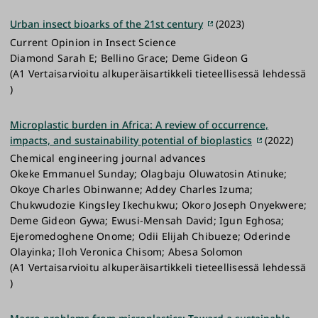
Urban insect bioarks of the 21st century
(2023)
Current Opinion in Insect Science
Diamond Sarah E; Bellino Grace; Deme Gideon G
(A1 Vertaisarvioitu alkuperäisartikkeli tieteellisessä lehdessä
)
Microplastic burden in Africa: A review of occurrence,
impacts, and sustainability potential of bioplastics
(2022)
Chemical engineering journal advances
Okeke Emmanuel Sunday; Olagbaju Oluwatosin Atinuke;
Okoye Charles Obinwanne; Addey Charles Izuma;
Chukwudozie Kingsley Ikechukwu; Okoro Joseph Onyekwere;
Deme Gideon Gywa; Ewusi-Mensah David; Igun Eghosa;
Ejeromedoghene Onome; Odii Elijah Chibueze; Oderinde
Olayinka; Iloh Veronica Chisom; Abesa Solomon
(A1 Vertaisarvioitu alkuperäisartikkeli tieteellisessä lehdessä
)