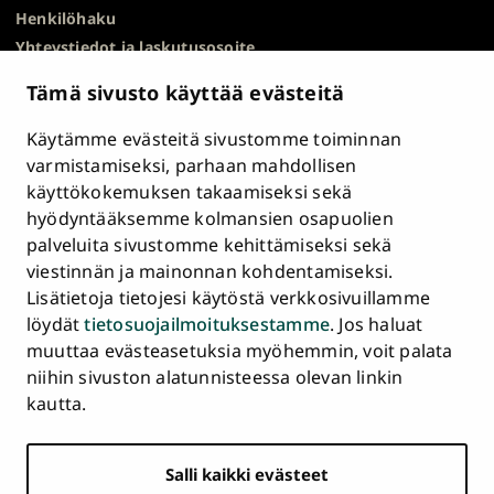
Henkilöhaku
Yhteystiedot ja laskutusosoite
Kampuskartta
Tämä sivusto käyttää evästeitä
HR Excellence in Research
Tietosuojailmoitus
Käytämme evästeitä sivustomme toiminnan
Asiakirjajulkisuuskuvaus ja tietopyynnöt
varmistamiseksi, parhaan mahdollisen
käyttökokemuksen takaamiseksi sekä
Väärinkäytösepäilyt
hyödyntääksemme kolmansien osapuolien
Saavutettavuusseloste
palveluita sivustomme kehittämiseksi sekä
Palaute
viestinnän ja mainonnan kohdentamiseksi.
Intranet ja sähköiset työkalut
Lisätietoja tietojesi käytöstä verkkosivuillamme
Evästeasetukset
löydät
tietosuojailmoituksestamme
. Jos haluat
muuttaa evästeasetuksia myöhemmin, voit palata
Turun
Turun
Turun
Turun
Turun
Turun
niihin sivuston alatunnisteessa olevan linkin
Päävalikko
yliopisto
yliopisto
yliopisto
yliopisto
yliopisto
yliopisto
ETUSIVU
kautta.
alatunnisteessa
Facebookissa
Instagramissa
Blueskyssa
YouTubessa
LinkedInissä
TikTokissa
OPISKELIJAKSI
Salli kaikki evästeet
TUTKIMUS