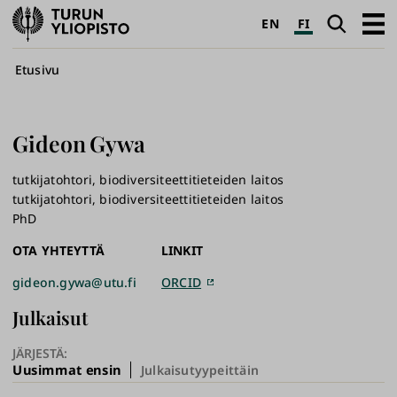
Turun
Haku
Avaa
EN
FI
yliopisto
pääva
Murupolku
Etusivu
Gideon
Gywa
tutkijatohtori, biodiversiteettitieteiden laitos
tutkijatohtori, biodiversiteettitieteiden laitos
PhD
OTA YHTEYTTÄ
LINKIT
gideon.gywa@utu.fi
ORCID
Julkaisut
JÄRJESTÄ:
Uusimmat ensin
Julkaisutyypeittäin