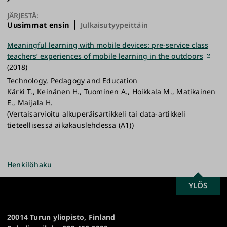
JÄRJESTÄ:
Uusimmat ensin
Julkaisutyypeittäin
Meaningful learning with mobile devices: pre-service class
teachers’ experiences of mobile learning in the outdoors
(2018)
Technology, Pedagogy and Education
Kärki T., Keinänen H., Tuominen A., Hoikkala M., Matikainen
E., Maijala H.
(Vertaisarvioitu alkuperäisartikkeli tai data-artikkeli
tieteellisessä aikakauslehdessä (A1))
Henkilöhaku
SCROLL
YLÖS
Turun
TO
yliopisto
TOP
20014 Turun yliopisto, Finland