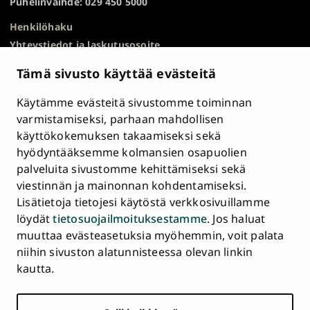
Puhelinvaihde: 029 450 5000
Henkilöhaku
Yhteystiedot ja laskutusosoite
Kampuskartta
Tämä sivusto käyttää evästeitä
HR Excellence in Research
Tietosuojailmoitus
Käytämme evästeitä sivustomme toiminnan
Asiakirjajulkisuuskuvaus ja tietopyynnöt
varmistamiseksi, parhaan mahdollisen
käyttökokemuksen takaamiseksi sekä
Väärinkäytösepäilyt
hyödyntääksemme kolmansien osapuolien
Saavutettavuusseloste
palveluita sivustomme kehittämiseksi sekä
Palaute
viestinnän ja mainonnan kohdentamiseksi.
Intranet ja sähköiset työkalut
Lisätietoja tietojesi käytöstä verkkosivuillamme
Evästeasetukset
löydät
tietosuojailmoituksestamme
. Jos haluat
muuttaa evästeasetuksia myöhemmin, voit palata
Turun
Turun
Turun
Turun
Turun
Turun
niihin sivuston alatunnisteessa olevan linkin
Päävalikko
yliopisto
yliopisto
yliopisto
yliopisto
yliopisto
yliopisto
ETUSIVU
kautta.
alatunnisteessa
Facebookissa
Instagramissa
Blueskyssa
YouTubessa
LinkedInissä
TikTokissa
OPISKELIJAKSI