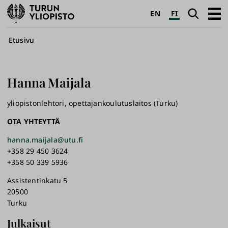
Turun
Haku
Avaa
EN
FI
yliopisto
pääva
Murupolku
Etusivu
Hanna
Maijala
yliopistonlehtori, opettajankoulutuslaitos (Turku)
OTA YHTEYTTÄ
hanna.maijala@utu.fi
+358 29 450 3624
+358 50 339 5936
Assistentinkatu 5
20500
Turku
Julkaisut