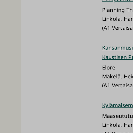
Planning Th
Linkola, Han
(A1 Vertaisa
Kansanmusii
Kaustisen P
Elore
Mäkelä, Hei
(A1 Vertaisa
Kylämaisem
Maaseututu
Linkola, Ha