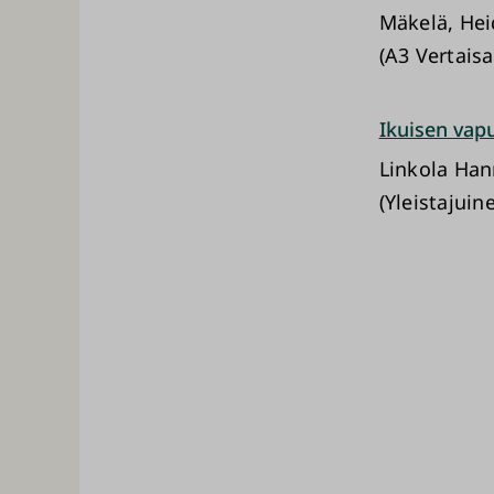
Mäkelä, Hei
(A3 Vertais
Ikuisen vap
Linkola Ha
(Yleistajuine