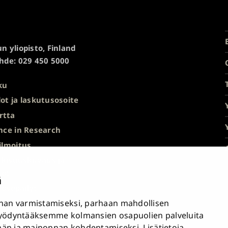
n yliopisto, Finland
hde: 029 450 5000
ku
ot ja laskutusosoite
rtta
nce in Research
ilmoitus
ulkisuuskuvaus ja
nöt
ä
ösepäilyt
an varmistamiseksi, parhaan mahdollisen
avuusseloste
yödyntääksemme kolmansien osapuolien palveluita
nän ja mainonnan kohdentamiseksi. Lisätietoja