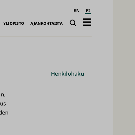
EN
FI
Haku
Avaa
YLIOPISTO
AJANKOHTAISTA
päävalikko
Henkilöhaku
in,
mus
iden