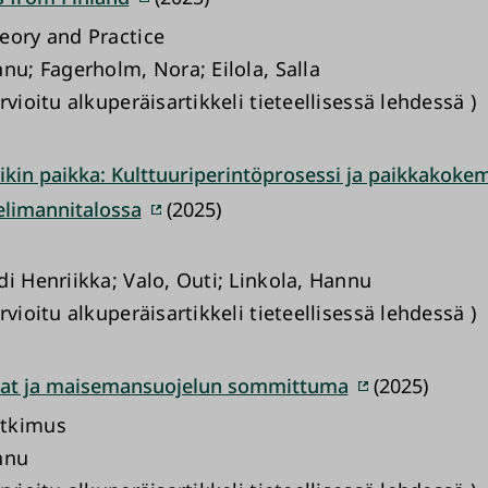
eory and Practice
nu; Fagerholm, Nora; Eilola, Salla
rvioitu alkuperäisartikkeli tieteellisessä lehdessä )
kin paikka: Kulttuuriperintöprosessi ja paikkakoke
elimannitalossa
(2025)
di Henriikka; Valo, Outi; Linkola, Hannu
rvioitu alkuperäisartikkeli tieteellisessä lehdessä )
at ja maisemansuojelun sommittuma
(2025)
tkimus
nnu