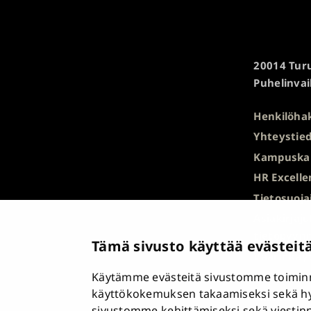
Turun
20014 Turu
yliopisto
Puhelinvai
Henkilöha
Yhteystied
Kampuska
HR Excelle
Tietosuoja
Asiakirjaj
tietopyyn
Tämä sivusto käyttää evästeit
Väärinkäyt
Käytämme evästeitä sivustomme toiminn
Saavutett
käyttökokemuksen takaamiseksi sekä h
Palaute
sivustomme kehittämiseksi sekä viestin