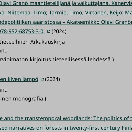
 Olavi Granö maantieteilijänä ja vaikuttajana. Kanervi
ka; Niitemaa, Timo; Tarmio, Timo; Virtanen, Keijo: M
iedepolitiikan saaristossa – Akateemikko Olavi Granö
978-952-68753-3-0.
(2024)
tieteellinen Aikakauskirja
nnu
rvioimaton kirjoitus tieteellisessä lehdessä )
een kiven lämpö
(2024)
nnu
uinen monografia )
e and the transtemporal woodlands: The politics of t
sed narratives on forests in twenty-first century Fin