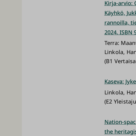
Kirja-arvio:
Käyhkö, Juk
rannoilla, t
2024. ISBN 
Terra: Maan
Linkola, Ha
(B1 Vertaisa
Kaseva: Jyk
Linkola, Ha
(E2 Yleistaj
Nation-spac
the heritagi