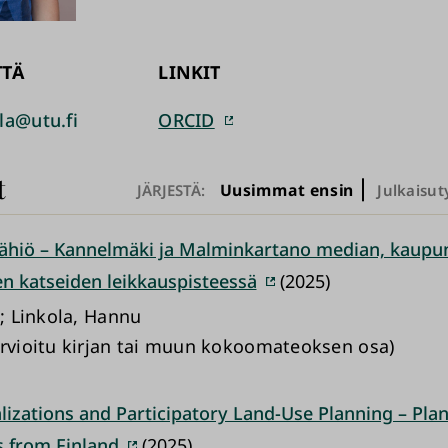
TTÄ
LINKIT
la@utu.fi
ORCID
t
Uusimmat ensin
JÄRJESTÄ:
Julkaisut
lähiö – Kannelmäki ja Malminkartano median, kaupun
ten katseiden leikkauspisteessä
(2025)
a; Linkola, Hannu
arvioitu kirjan tai muun kokoomateoksen osa)
lizations and Participatory Land-Use Planning – Plan
s from Finland
(2025)