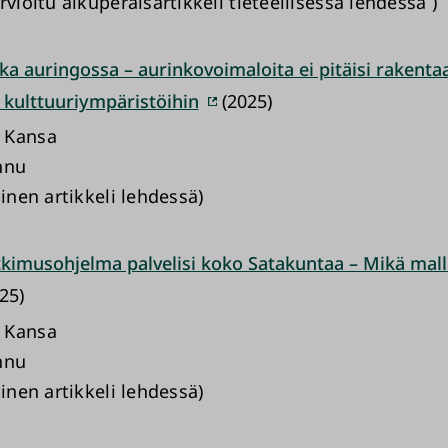
rvioitu alkuperäisartikkeli tieteellisessä lehdessä )
a auringossa – aurinkovoimaloita ei pitäisi rakenta
 kulttuuriympäristöihin
(2025)
 Kansa
nnu
uinen artikkeli lehdessä)
kimusohjelma palvelisi koko Satakuntaa – Mikä malli
25)
 Kansa
nnu
uinen artikkeli lehdessä)