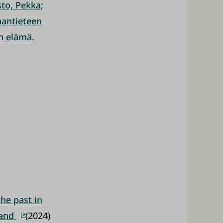
sto, Pekka;
aantieteen
n elämä.
he past in
land
(2024)