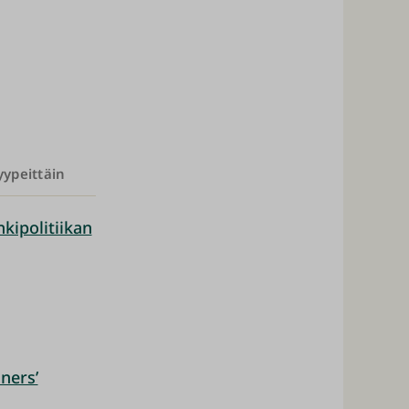
yypeittäin
kipolitiikan
ners’