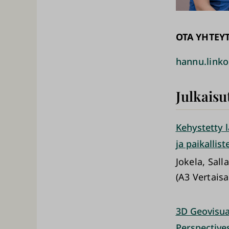
OTA YHTEY
hannu.linko
Julkaisu
Kehystetty 
ja paikallis
Jokela, Sall
(A3 Vertais
3D Geovisua
Perspective