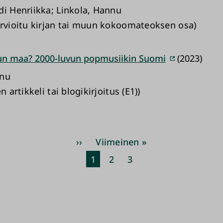
di Henriikka; Linkola, Hannu
arvioitu kirjan tai muun kokoomateoksen osa)
un maa? 2000-luvun popmusiikin Suomi
(2023)
nnu
n artikkeli tai blogikirjoitus (E1))
Sivutus
Seuraava
››
Viimeinen
Viimeinen »
sivu
sivu
Nykyinen
1
Sivu
2
Sivu
3
sivu