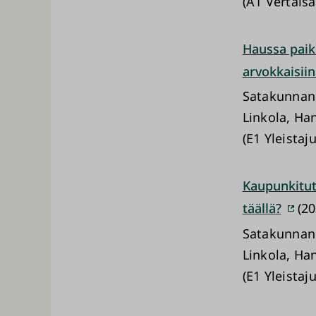
(A1 Vertaisa
Haussa paikk
arvokkaisiin
Satakunnan
Linkola, Ha
(E1 Yleistaj
Kaupunkitut
täällä?
(20
Satakunnan
Linkola, Ha
(E1 Yleistaj