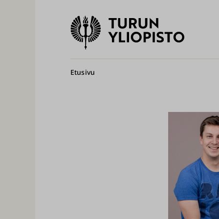
Turun
yliopisto
Pääv
Murupolku
Etusivu