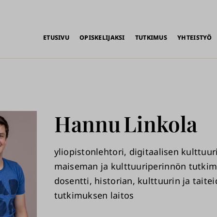
alikko
ETUSIVU
OPISKELIJAKSI
TUTKIMUS
YHTEISTYÖ
Hannu
Linkola
yliopistonlehtori, digitaalisen kulttuur
maiseman ja kulttuuriperinnön tutki
dosentti, historian, kulttuurin ja taite
tutkimuksen laitos