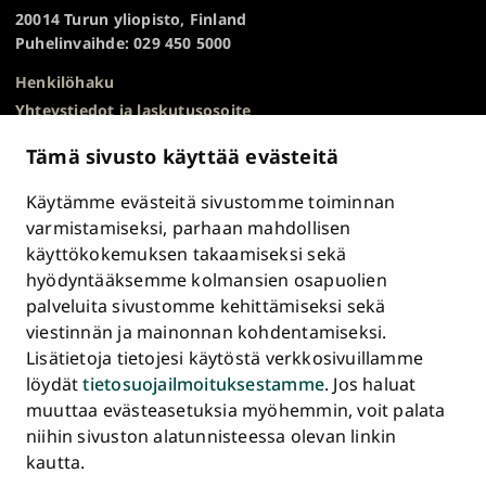
TOP
20014 Turun yliopisto, Finland
Puhelinvaihde: 029 450 5000
Henkilöhaku
Yhteystiedot ja laskutusosoite
Kampuskartta
Tämä sivusto käyttää evästeitä
HR Excellence in Research
Tietosuojailmoitus
Käytämme evästeitä sivustomme toiminnan
Asiakirjajulkisuuskuvaus ja tietopyynnöt
varmistamiseksi, parhaan mahdollisen
käyttökokemuksen takaamiseksi sekä
Väärinkäytösepäilyt
hyödyntääksemme kolmansien osapuolien
Saavutettavuusseloste
palveluita sivustomme kehittämiseksi sekä
Palaute
viestinnän ja mainonnan kohdentamiseksi.
Intranet ja sähköiset työkalut
Lisätietoja tietojesi käytöstä verkkosivuillamme
Evästeasetukset
löydät
tietosuojailmoituksestamme
. Jos haluat
muuttaa evästeasetuksia myöhemmin, voit palata
Turun
Turun
Turun
Turun
Turun
Turun
niihin sivuston alatunnisteessa olevan linkin
Päävalikko
yliopisto
yliopisto
yliopisto
yliopisto
yliopisto
yliopisto
ETUSIVU
kautta.
alatunnisteessa
Facebookissa
Instagramissa
Blueskyssa
YouTubessa
LinkedInissä
TikTokissa