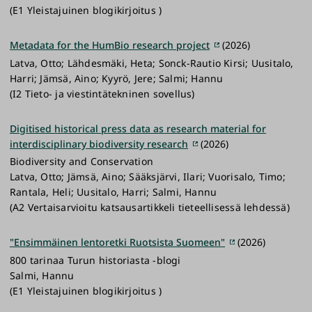
(E1 Yleistajuinen blogikirjoitus )
Metadata for the HumBio research project
(2026)
Latva, Otto; Lähdesmäki, Heta; Sonck-Rautio Kirsi; Uusitalo,
Harri; Jämsä, Aino; Kyyrö, Jere; Salmi; Hannu
(I2 Tieto- ja viestintätekninen sovellus)
Digitised historical press data as research material for
interdisciplinary biodiversity research
(2026)
Biodiversity and Conservation
Latva, Otto; Jämsä, Aino; Sääksjärvi, Ilari; Vuorisalo, Timo;
Rantala, Heli; Uusitalo, Harri; Salmi, Hannu
(A2 Vertaisarvioitu katsausartikkeli tieteellisessä lehdessä)
"Ensimmäinen lentoretki Ruotsista Suomeen"
(2026)
800 tarinaa Turun historiasta -blogi
Salmi, Hannu
(E1 Yleistajuinen blogikirjoitus )