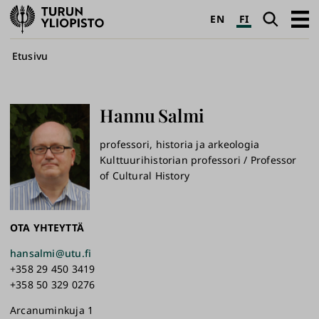
Turun
Haku
Avaa
EN
FI
yliopisto
pääva
Murupolku
Etusivu
Hannu
Salmi
professori, historia ja arkeologia
Kulttuurihistorian professori / Professor
of Cultural History
OTA YHTEYTTÄ
hansalmi@utu.fi
+358 29 450 3419
+358 50 329 0276
Arcanuminkuja 1