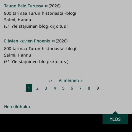
Tauno Palo Turussa
(2026)
800 tarinaa Turun historiasta -blogi
Salmi, Hannu
(E1 Yleistajuinen blogikirjoitus )
Elävien kuvien Phoenix
(2026)
800 tarinaa Turun historiasta -blogi
Salmi, Hannu
(E1 Yleistajuinen blogikirjoitus )
Sivutus
Seuraava
››
Viimeinen
Viimeinen »
sivu
sivu
Nykyinen
1
Sivu
2
Sivu
3
Sivu
4
Sivu
5
Sivu
6
Sivu
7
Sivu
8
Sivu
9
…
sivu
Henkilöhaku
SCROLL
YLÖS
Turun
TO
yliopisto