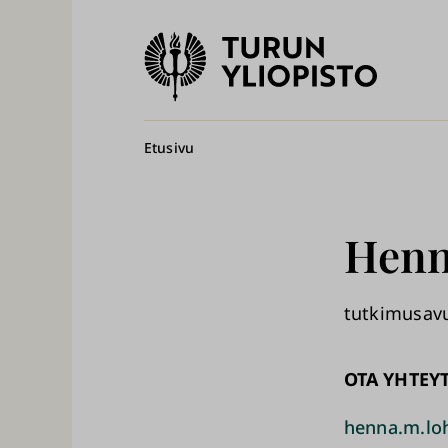
Turun
yliopisto
Pääv
Murupolku
Etusivu
Hen
tutkimusavu
OTA YHTEY
henna.m.loh