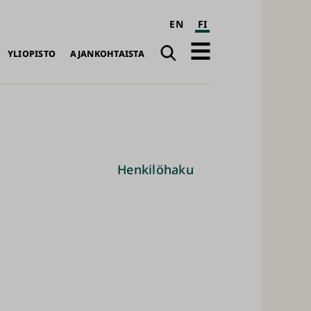
EN
FI
Haku
Avaa
YLIOPISTO
AJANKOHTAISTA
päävalikko
Henkilöhaku