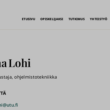
alikko
ETUSIVU
OPISKELIJAKSI
TUTKIMUS
YHTEISTYÖ
na
Lohi
staja, ohjelmistotekniikka
TTÄ
i@utu.fi