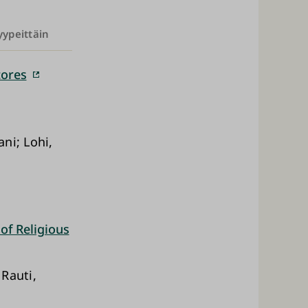
yypeittäin
tores
ni; Lohi,
of Religious
Rauti,