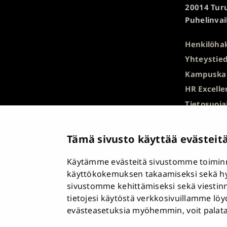
20014 Turu
yliopisto
Puhelinvai
Henkilöha
Yhteystied
Kampuska
HR Excelle
Tietosuoja
Asiakirjaj
tietopyyn
Tämä sivusto käyttää evästeit
Väärinkäyt
Käytämme evästeitä sivustomme toiminn
Saavutett
käyttökokemuksen takaamiseksi sekä h
Palaute
sivustomme kehittämiseksi sekä viestin
Intranet j
tietojesi käytöstä verkkosivuillamme lö
Evästease
evästeasetuksia myöhemmin, voit palata n