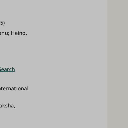
5)
anu; Heino,
Search
nternational
paksha,