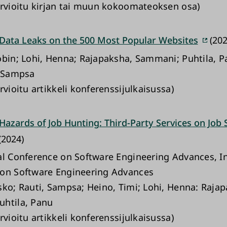
arvioitu kirjan tai muun kokoomateoksen osa)
 Data Leaks on the 500 Most Popular Websites
(202
obin; Lohi, Henna; Rajapaksha, Sammani; Puhtila, P
, Sampsa
rvioitu artikkeli konferenssijulkaisussa)
Hazards of Job Hunting: Third-Party Services on Job 
(2024)
al Conference on Software Engineering Advances, I
on Software Engineering Advances
sko; Rauti, Sampsa; Heino, Timi; Lohi, Henna: Raja
htila, Panu
rvioitu artikkeli konferenssijulkaisussa)