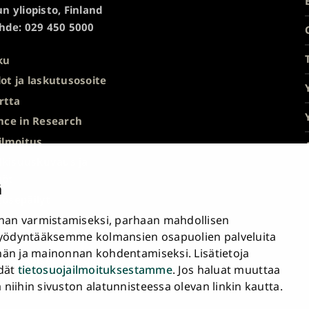
n yliopisto, Finland
hde: 029 450 5000
ku
ot ja laskutusosoite
rtta
nce in Research
ilmoitus
ulkisuuskuvaus ja
nöt
ä
ösepäilyt
an varmistamiseksi, parhaan mahdollisen
avuusseloste
yödyntääksemme kolmansien osapuolien palveluita
nän ja mainonnan kohdentamiseksi. Lisätietoja
a sähköiset työkalut
ydät
tietosuojailmoituksestamme
. Jos haluat muuttaa
tukset
iihin sivuston alatunnisteessa olevan linkin kautta.