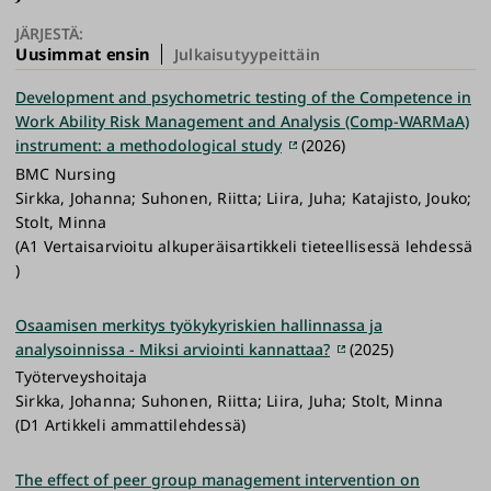
JÄRJESTÄ:
Uusimmat ensin
Julkaisutyypeittäin
Development and psychometric testing of the Competence in
Work Ability Risk Management and Analysis (Comp-WARMaA)
instrument: a methodological study
(2026)
BMC Nursing
Sirkka, Johanna; Suhonen, Riitta; Liira, Juha; Katajisto, Jouko;
Stolt, Minna
(A1 Vertaisarvioitu alkuperäisartikkeli tieteellisessä lehdessä
)
Osaamisen merkitys työkykyriskien hallinnassa ja
analysoinnissa - Miksi arviointi kannattaa?
(2025)
Työterveyshoitaja
Sirkka, Johanna; Suhonen, Riitta; Liira, Juha; Stolt, Minna
(D1 Artikkeli ammattilehdessä)
The effect of peer group management intervention on