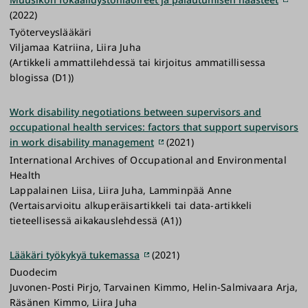
(2022)
Työterveyslääkäri
Viljamaa Katriina, Liira Juha
(Artikkeli ammattilehdessä tai kirjoitus ammatillisessa
blogissa (D1))
Work disability negotiations between supervisors and
occupational health services: factors that support supervisors
in work disability management
(2021)
International Archives of Occupational and Environmental
Health
Lappalainen Liisa, Liira Juha, Lamminpää Anne
(Vertaisarvioitu alkuperäisartikkeli tai data-artikkeli
tieteellisessä aikakauslehdessä (A1))
Lääkäri työkykyä tukemassa
(2021)
Duodecim
Juvonen-Posti Pirjo, Tarvainen Kimmo, Helin-Salmivaara Arja,
Räsänen Kimmo, Liira Juha