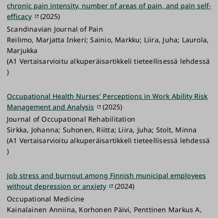
chronic pain intensity, number of areas of pain, and pain self-
efficacy
(2025)
Scandinavian Journal of Pain
Reilimo, Marjatta Inkeri; Sainio, Markku; Liira, Juha; Laurola,
Marjukka
(A1 Vertaisarvioitu alkuperäisartikkeli tieteellisessä lehdessä
)
Occupational Health Nurses’ Perceptions in Work Ability Risk
Management and Analysis
(2025)
Journal of Occupational Rehabilitation
Sirkka, Johanna; Suhonen, Riitta; Liira, Juha; Stolt, Minna
(A1 Vertaisarvioitu alkuperäisartikkeli tieteellisessä lehdessä
)
Job stress and burnout among Finnish municipal employees
without depression or anxiety
(2024)
Occupational Medicine
Kainalainen Anniina, Korhonen Päivi, Penttinen Markus A,