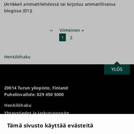
(Artikkeli ammattilehdessä tai kirjoitus ammatillisessa
blogissa (D1))
Sivutus
Seuraava
››
Viimeinen
Viimeinen »
sivu
sivu
Nykyinen
1
Sivu
2
sivu
Henkilöhaku
SCROLL
YLÖS
Turun
TO
yliopisto
TOP
20014 Turun yliopisto, Finland
Puhelinvaihde: 029 450 5000
Henkilöhaku
Yhteystiedot ja laskutusosoite
Kampuskartta
Tämä sivusto käyttää evästeitä
HR Excellence in Research