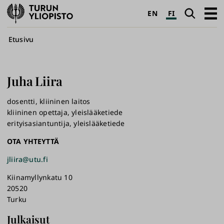
Turun
Haku
Avaa
EN
FI
yliopisto
pääva
Murupolku
Etusivu
Juha
Liira
dosentti, kliininen laitos
kliininen opettaja, yleislääketiede
erityisasiantuntija, yleislääketiede
OTA YHTEYTTÄ
jliira@utu.fi
Kiinamyllynkatu 10
20520
Turku
Julkaisut