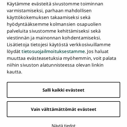
Tietosuojailmoitus
Käytämme evästeitä sivustomme toiminnan
Asiakirjajulkisuuskuvaus ja tietopyynnöt
varmistamiseksi, parhaan mahdollisen
käyttökokemuksen takaamiseksi sekä
Väärinkäytösepäilyt
hyödyntääksemme kolmansien osapuolien
Saavutettavuusseloste
palveluita sivustomme kehittämiseksi sekä
Palaute
viestinnän ja mainonnan kohdentamiseksi.
Intranet ja sähköiset työkalut
Lisätietoja tietojesi käytöstä verkkosivuillamme
Evästeasetukset
löydät
tietosuojailmoituksestamme
. Jos haluat
muuttaa evästeasetuksia myöhemmin, voit palata
Turun
Turun
Turun
Turun
Turun
Turun
niihin sivuston alatunnisteessa olevan linkin
Päävalikko
yliopisto
yliopisto
yliopisto
yliopisto
yliopisto
yliopisto
ETUSIVU
kautta.
alatunnisteessa
Facebookissa
Instagramissa
Blueskyssa
YouTubessa
LinkedInissä
TikTokissa
OPISKELIJAKSI
Salli kaikki evästeet
TUTKIMUS
YHTEISTYÖ
Vain välttämättömät evästeet
YLIOPISTO
AJANKOHTAISTA
Näytä tiedot