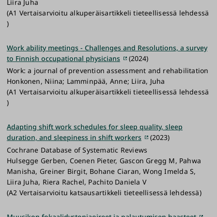
Liira Juha
(A1 Vertaisarvioitu alkuperäisartikkeli tieteellisessä lehdessä
)
Work ability meetings - Challenges and Resolutions, a survey
to Finnish occupational physicians
(2024)
Work: a journal of prevention assessment and rehabilitation
Honkonen, Niina; Lamminpää, Anne; Liira, Juha
(A1 Vertaisarvioitu alkuperäisartikkeli tieteellisessä lehdessä
)
Adapting shift work schedules for sleep quality, sleep
duration, and sleepiness in shift workers
(2023)
Cochrane Database of Systematic Reviews
Hulsegge Gerben, Coenen Pieter, Gascon Gregg M, Pahwa
Manisha, Greiner Birgit, Bohane Ciaran, Wong Imelda S,
Liira Juha, Riera Rachel, Pachito Daniela V
(A2 Vertaisarvioitu katsausartikkeli tieteellisessä lehdessä)
Muusikon fokaalidystoniaoireet ja palautumisen haasteet