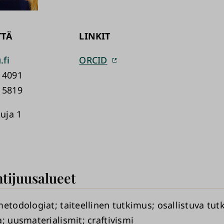
TTÄ
LINKIT
.fi
ORCID
 4091
 5819
uja 1
tijuusalueet
metodologiat
taiteellinen tutkimus
osallistuva tu
a
uusmaterialismit
craftivismi