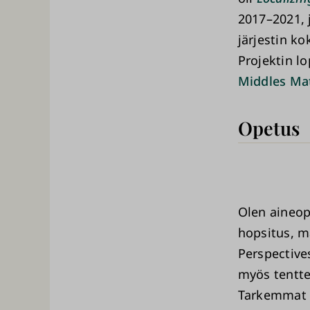
2017–2021, 
järjestin ko
Projektin l
Middles Ma
Opetus
Olen aineop
hopsitus, ma
Perspective
myös tentte
Tarkemmat t