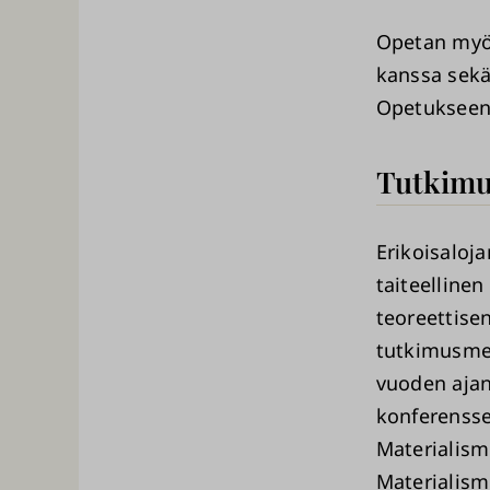
Opetan myös
kanssa sekä
Opetukseeni 
Tutkimu
Erikoisaloja
taiteellinen
teoreettise
tutkimusmet
vuoden ajan 
konferensse
Materialism
Materialism