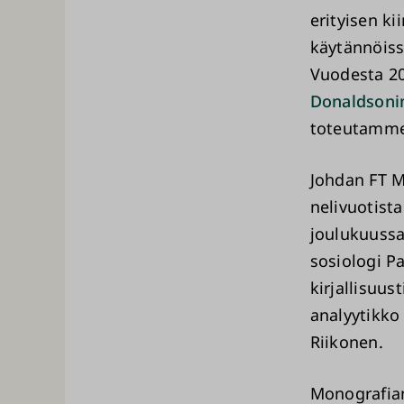
erityisen k
käytännöiss
Vuodesta 20
Donaldsoni
toteutamme 
Johdan FT M
nelivuotist
joulukuuss
sosiologi Pa
kirjallisuus
analyytikko 
Riikonen.
Monografia