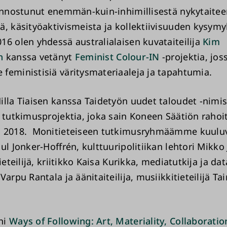
iinnostunut enemmän-kuin-inhimillisestä nykytaite
ä, käsityöaktivismeista ja kollektiivisuuden kysymy
16 olen yhdessä australialaisen kuvataiteilija
Kim
n
kanssa vetänyt
Feminist Colour-IN
-projektia, jos
feministisiä väritysmateriaaleja ja tapahtumia.
illa Tiaisen kanssa Taidetyön uudet taloudet -nimis
a tutkimusprojektia, joka sain Koneen Säätiön raho
a 2018. Monitieteiseen tutkimusryhmäämme kuulu
ul Jonker-Hoffrén, kulttuuripolitiikan lehtori Mikko
tieteilijä, kriitikko Kaisa Kurikka, mediatutkija ja dat
Varpu Rantala ja äänitaiteilija, musiikkitieteilijä Ta
ni
Ways of Following: Art, Materiality, Collaboratio