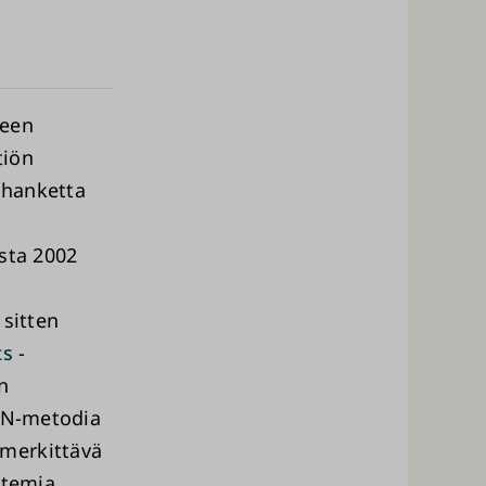
teen
tiön
-hanketta
esta 2002
 sitten
ts
-
n
-IN-metodia
 merkittävä
atemia