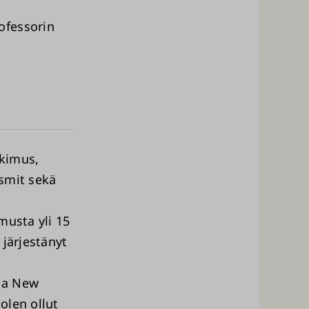
ofessorin
tkimus,
ismit sekä
musta yli 15
 järjestänyt
na New
olen ollut