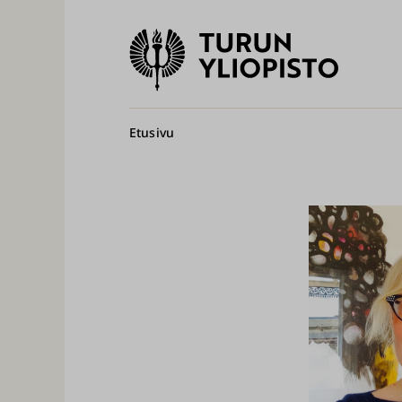
Turun
yliopisto
Pääv
Murupolku
Etusivu