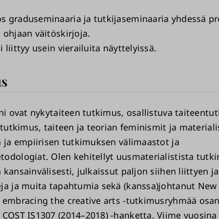
 graduseminaaria ja tutkijaseminaaria yhdessä pr
 ohjaan väitöskirjoja.
liittyy usein vierailuita näyttelyissä.
s
ni ovat nykytaiteen tutkimus, osallistuva taiteentu
 tutkimus, taiteen ja teorian feminismit ja material
n ja empiirisen tutkimuksen välimaastot ja
odologiat. Olen kehitellyt uusmaterialistista tutki
kansainvälisesti, julkaissut paljon siihen liittyen ja
ja ja muita tapahtumia sekä (kanssa)johtanut New
 embracing the creative arts -tutkimusryhmää osa
 COST IS1307 (2014–2018) -hanketta. Viime vuosina 