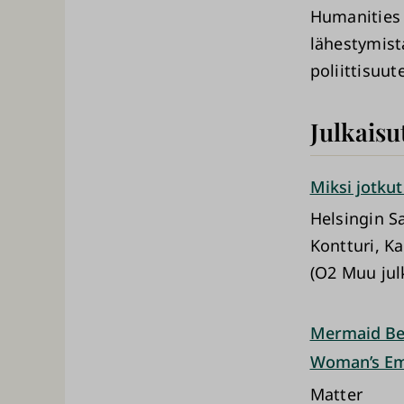
Humanities 
lähestymist
poliittisuu
Julkaisu
Miksi jotkut
Helsingin 
Kontturi, K
(O2 Muu jul
Mermaid Bec
Woman’s Emb
Matter