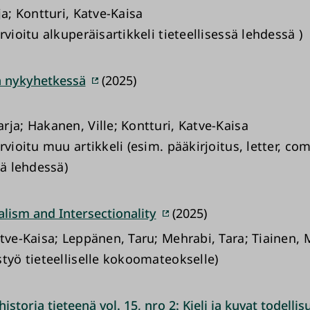
ja; Kontturi, Katve-Kaisa
rvioitu alkuperäisartikkeli tieteellisessä lehdessä )
 nykyhetkessä
(2025)
rja; Hakanen, Ville; Kontturi, Katve-Kaisa
rvioitu muu artikkeli (esim. pääkirjoitus, letter, c
sä lehdessä)
lism and Intersectionality
(2025)
tve-Kaisa; Leppänen, Taru; Mehrabi, Tara; Tiainen, M
styö tieteelliselle kokoomateokselle)
historia tieteenä vol. 15, nro 2: Kieli ja kuvat todelli