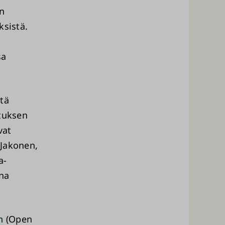
en
ksistä.
sa
tä
ituksen
vat
 Jakonen,
a-
ina
n
(Open