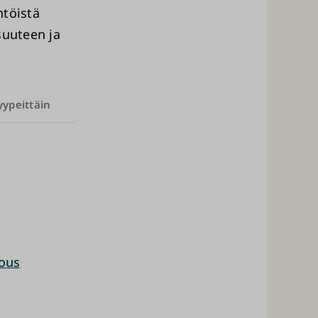
htöistä
suuteen ja
yypeittäin
ious