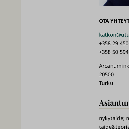
OTA YHTEY
katkon@utu
+358 29 450
+358 50 594
Arcanumink
20500
Turku
Asiantun
nykytaide
taide&teori