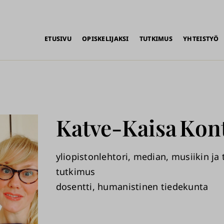
alikko
ETUSIVU
OPISKELIJAKSI
TUTKIMUS
YHTEISTYÖ
Katve-Kaisa
Kont
yliopistonlehtori, median, musiikin ja 
tutkimus
dosentti, humanistinen tiedekunta