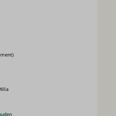
omment)
illa
suuden