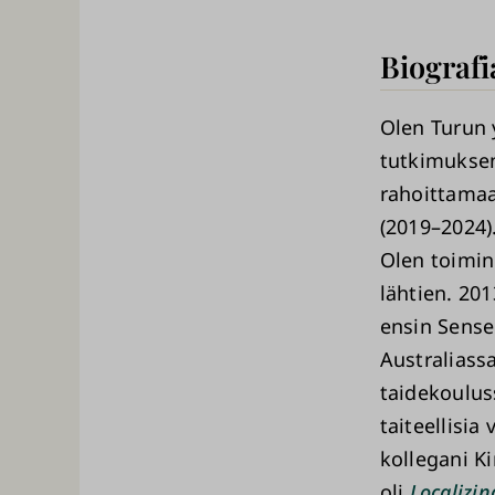
Biografi
Olen Turun y
tutkimuksen
rahoittamaa
(2019–2024)
Olen toimin
lähtien. 20
ensin Sense
Australiass
taidekoulus
taiteellisia
kollegani K
oli
Localizi