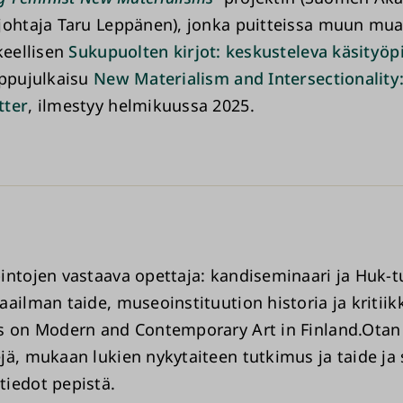
johtaja Taru Leppänen), jonka puitteissa muun mu
keellisen
Sukupuolten kirjot: keskusteleva käsityöpi
oppujulkaisu
New Materialism and Intersectionality
tter
, ilmestyy helmikuussa 2025.
intojen vastaava opettaja: kandiseminaari ja Huk-t
ailman taide, museoinstituution historia ja kritiik
s on Modern and Contemporary Art in Finland.Otan
jä, mukaan lukien nykytaiteen tutkimus ja taide ja 
iedot pepistä.