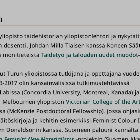
a
liopisto taidehistorian yliopistonlehtori ja nykytai
 dosentti. Johdan Milla Tiaisen kanssa Koneen Sää
 monitieteistä
Taidetyö ja talouden uudet muodot
.
ut Turun yliopistossa tutkijana ja opettajana vuod
13-2017 olin kansainvälisissä tutkimustehtävissä
Labissa (Concordia University, Montreal, Kanada) ja
a Melbournen yliopiston
Victorian College of the Ar
sa (McKenzie Postdoctoral Fellowship), jossa ohjasi
 väitöskirjoja ja kehitin esimerkiksi Feminist Colour
im Donaldsonin kanssa. Suomeen paluuni kannalta
ng Feminist New Materialisms
-projektin (Suomen Ak