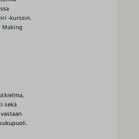
assa
iri
-kurssin.
: Making
utkielma,
ki sekä
 vastaan
sukupuoli.