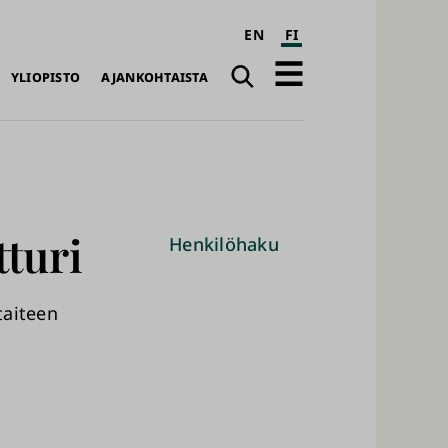
EN
FI
Haku
Avaa
YLIOPISTO
AJANKOHTAISTA
päävalikko
turi
Henkilöhaku
taiteen