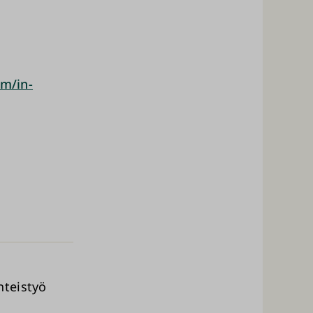
om/in-
hteistyö