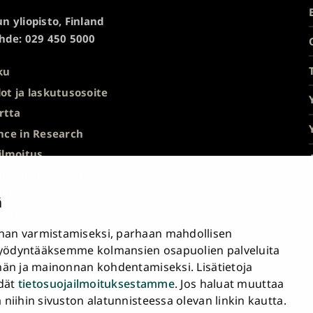
n yliopisto, Finland
hde: 029 450 5000
ku
ot ja laskutusosoite
rtta
nce in Research
ilmoitus
ulkisuuskuvaus ja
nöt
ä
ösepäilyt
an varmistamiseksi, parhaan mahdollisen
avuusseloste
yödyntääksemme kolmansien osapuolien palveluita
nän ja mainonnan kohdentamiseksi. Lisätietoja
a sähköiset työkalut
ydät
tietosuojailmoituksestamme
. Jos haluat muuttaa
tukset
iihin sivuston alatunnisteessa olevan linkin kautta.