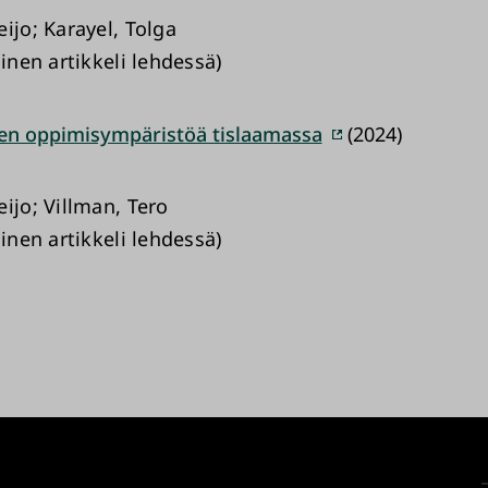
ijo; Karayel, Tolga
uinen artikkeli lehdessä)
en oppimisympäristöä tislaamassa
(2024)
ijo; Villman, Tero
uinen artikkeli lehdessä)