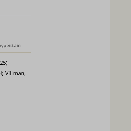
yypeittäin
25)
l; Villman,