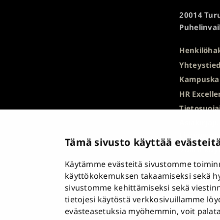
Turun
20014 Turu
yliopisto
Puhelinvai
Henkilöha
Yhteystied
Kampuska
HR Excelle
Tietosuoja
Asiakirjaj
tietopyyn
Tämä sivusto käyttää evästeit
Väärinkäyt
Käytämme evästeitä sivustomme toiminn
Saavutett
käyttökokemuksen takaamiseksi sekä h
Palaute
sivustomme kehittämiseksi sekä viestin
Intranet j
tietojesi käytöstä verkkosivuillamme lö
Evästease
evästeasetuksia myöhemmin, voit palata n