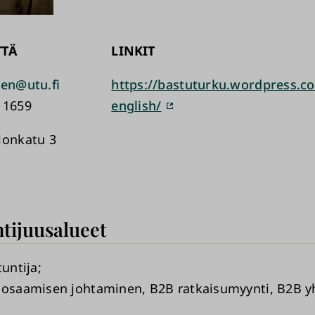
TTÄ
LINKIT
nen@utu.fi
https://bastuturku.wordpress.c
 1659
english/
lonkatu 3
tijuusalueet
tuntija
 osaamisen johtaminen, B2B ratkaisumyynti, B2B y