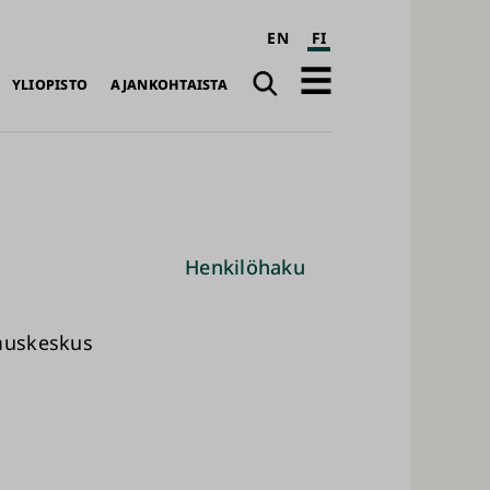
EN
FI
Haku
Avaa
YLIOPISTO
AJANKOHTAISTA
päävalikko
Henkilöhaku
imuskeskus