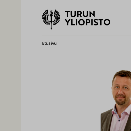
Turun
yliopisto
Pääv
Murupolku
Etusivu