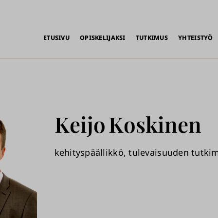
alikko
ETUSIVU
OPISKELIJAKSI
TUTKIMUS
YHTEISTYÖ
Keijo
Koskinen
kehityspäällikkö, tulevaisuuden tutk