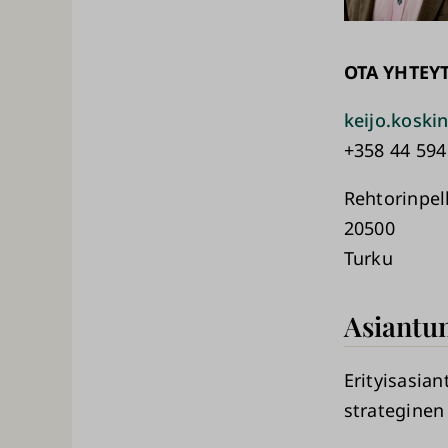
OTA YHTEY
keijo.koski
+358 44 594
Rehtorinpel
20500
Turku
Asiantun
Erityisasian
strateginen