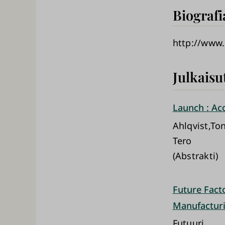
Biografi
http://www.
Julkaisu
Launch : Acc
Ahlqvist,Ton
Tero
(Abstrakti)
Future Facto
Manufactur
Futuuri