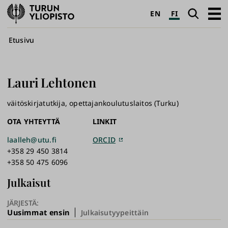
Turun
Haku
Avaa
EN
FI
yliopisto
pääva
Murupolku
Etusivu
Lauri
Lehtonen
väitöskirjatutkija, opettajankoulutuslaitos (Turku)
OTA YHTEYTTÄ
LINKIT
laalleh@utu.fi
ORCID
+358 29 450 3814
+358 50 475 6096
Julkaisut
JÄRJESTÄ:
Uusimmat ensin
Julkaisutyypeittäin