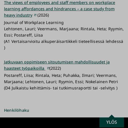
The views of employees and staff members on workplace
learning affordances and hindrances – a case study from
heavy industry
(2026)
Journal of Workplace Learning
Lehtonen, Lauri; Veermans, Marjaana; Rintala, Heta; Ryymin,
Essi; Postareff, Liisa
(A1 Vertaisarvioitu alkuperäisartikkeli tieteellisessä lehdessä
)
Jatkuvaan oppimiseen sitoutumisen mahdollisuudet ja
haasteet työpaikoilla
(2022)
Postareff, Liisa; Rintala, Heta; Puhakka, Ilmari; Veermans,
Marjaana; Lehtonen, Lauri; Ryymin, Essi; Nokelainen Petri
(D4 Julkaistu kehittämis- tai tutkimusraportti tai -selvitys )
Henkilöhaku
SCROLL
YLÖS
Turun