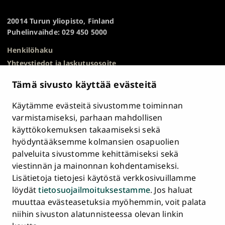
TO
yliopisto
TOP
20014 Turun yliopisto, Finland
Puhelinvaihde: 029 450 5000
Henkilöhaku
Yhteystiedot ja laskutusosoite
Kampuskartta
Tämä sivusto käyttää evästeitä
HR Excellence in Research
Tietosuojailmoitus
Käytämme evästeitä sivustomme toiminnan
Asiakirjajulkisuuskuvaus ja tietopyynnöt
varmistamiseksi, parhaan mahdollisen
käyttökokemuksen takaamiseksi sekä
Väärinkäytösepäilyt
hyödyntääksemme kolmansien osapuolien
Saavutettavuusseloste
palveluita sivustomme kehittämiseksi sekä
Palaute
viestinnän ja mainonnan kohdentamiseksi.
Intranet ja sähköiset työkalut
Lisätietoja tietojesi käytöstä verkkosivuillamme
Evästeasetukset
löydät
tietosuojailmoituksestamme
. Jos haluat
muuttaa evästeasetuksia myöhemmin, voit palata
Turun
Turun
Turun
Turun
Turun
Turun
niihin sivuston alatunnisteessa olevan linkin
Päävalikko
yliopisto
yliopisto
yliopisto
yliopisto
yliopisto
yliopisto
ETUSIVU