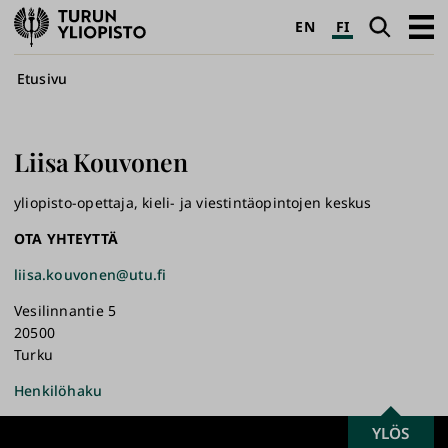
Turun
Haku
Avaa
EN
FI
yliopisto
pääva
Murupolku
Etusivu
Liisa
Kouvonen
yliopisto-opettaja, kieli- ja viestintäopintojen keskus
OTA YHTEYTTÄ
liisa.kouvonen@utu.fi
Vesilinnantie 5
20500
Turku
Henkilöhaku
SCROLL
YLÖS
Turun