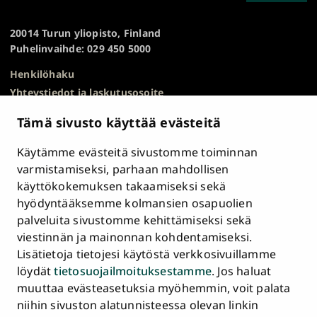
TO
yliopisto
TOP
20014 Turun yliopisto, Finland
Puhelinvaihde: 029 450 5000
Henkilöhaku
Yhteystiedot ja laskutusosoite
Kampuskartta
Tämä sivusto käyttää evästeitä
HR Excellence in Research
Tietosuojailmoitus
Käytämme evästeitä sivustomme toiminnan
Asiakirjajulkisuuskuvaus ja tietopyynnöt
varmistamiseksi, parhaan mahdollisen
käyttökokemuksen takaamiseksi sekä
Väärinkäytösepäilyt
hyödyntääksemme kolmansien osapuolien
Saavutettavuusseloste
palveluita sivustomme kehittämiseksi sekä
Palaute
viestinnän ja mainonnan kohdentamiseksi.
Intranet ja sähköiset työkalut
Lisätietoja tietojesi käytöstä verkkosivuillamme
Evästeasetukset
löydät
tietosuojailmoituksestamme
. Jos haluat
muuttaa evästeasetuksia myöhemmin, voit palata
Turun
Turun
Turun
Turun
Turun
Turun
niihin sivuston alatunnisteessa olevan linkin
Päävalikko
yliopisto
yliopisto
yliopisto
yliopisto
yliopisto
yliopisto
ETUSIVU