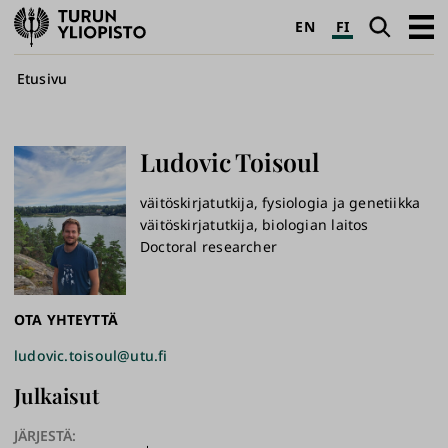
Turun
Haku
Avaa
EN
FI
yliopisto
pääva
Murupolku
Etusivu
Ludovic
Toisoul
väitöskirjatutkija, fysiologia ja genetiikka
väitöskirjatutkija, biologian laitos
Doctoral researcher
OTA YHTEYTTÄ
ludovic.toisoul@utu.fi
Julkaisut
JÄRJESTÄ: