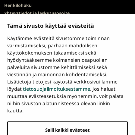
Henkilöhaku
Yhteystiedot ja laskutusosoite
Kampuskartta
Tämä sivusto käyttää evästeitä
HR Excellence in Research
Tietosuojailmoitus
Käytämme evästeitä sivustomme toiminnan
Asiakirjajulkisuuskuvaus ja tietopyynnöt
varmistamiseksi, parhaan mahdollisen
käyttökokemuksen takaamiseksi sekä
Väärinkäytösepäilyt
hyödyntääksemme kolmansien osapuolien
Saavutettavuusseloste
palveluita sivustomme kehittämiseksi sekä
Palaute
viestinnän ja mainonnan kohdentamiseksi.
Intranet ja sähköiset työkalut
Lisätietoja tietojesi käytöstä verkkosivuillamme
Evästeasetukset
löydät
tietosuojailmoituksestamme
. Jos haluat
muuttaa evästeasetuksia myöhemmin, voit palata
Turun
Turun
Turun
Turun
Turun
Turun
niihin sivuston alatunnisteessa olevan linkin
Päävalikko
yliopisto
yliopisto
yliopisto
yliopisto
yliopisto
yliopisto
ETUSIVU
kautta.
alatunnisteessa
Facebookissa
Instagramissa
Blueskyssa
YouTubessa
LinkedInissä
TikTokissa
OPISKELIJAKSI
Salli kaikki evästeet
TUTKIMUS