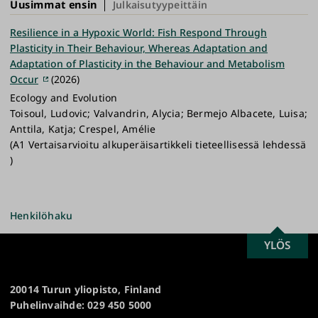
Uusimmat ensin
Julkaisutyypeittäin
Resilience in a Hypoxic World: Fish Respond Through
Plasticity in Their Behaviour, Whereas Adaptation and
Adaptation of Plasticity in the Behaviour and Metabolism
Occur
(2026)
Ecology and Evolution
Toisoul, Ludovic; Valvandrin, Alycia; Bermejo Albacete, Luisa;
Anttila, Katja; Crespel, Amélie
(A1 Vertaisarvioitu alkuperäisartikkeli tieteellisessä lehdessä
)
Henkilöhaku
SCROLL
YLÖS
Turun
TO
yliopisto
TOP
20014 Turun yliopisto, Finland
Puhelinvaihde: 029 450 5000