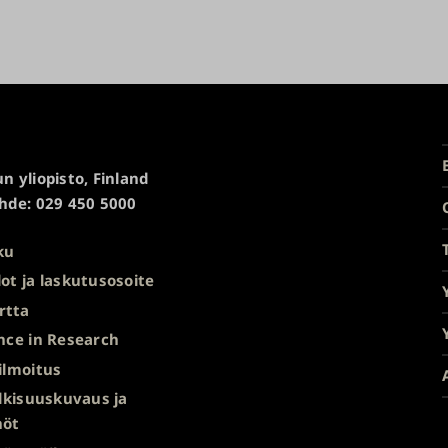
n yliopisto, Finland
hde: 029 450 5000
ku
ot ja laskutusosoite
rtta
nce in Research
ilmoitus
ulkisuuskuvaus ja
nöt