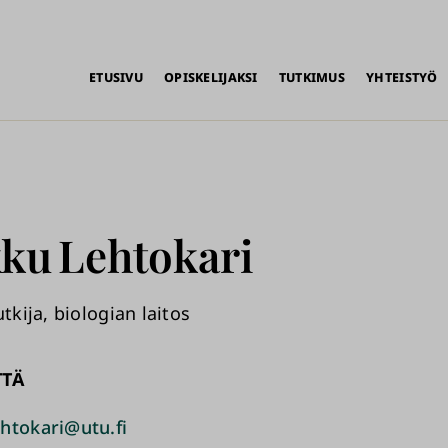
alikko
ETUSIVU
OPISKELIJAKSI
TUTKIMUS
YHTEISTYÖ
ku
Lehtokari
utkija, biologian laitos
TTÄ
htokari@utu.fi