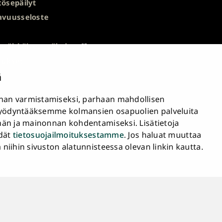
ösepäilyt
avuusseloste
a sähköiset työkalut
tukset
ä
an varmistamiseksi, parhaan mahdollisen
yödyntääksemme kolmansien osapuolien palveluita
nän ja mainonnan kohdentamiseksi. Lisätietoja
ydät
tietosuojailmoituksestamme
. Jos haluat muuttaa
iihin sivuston alatunnisteessa olevan linkin kautta.