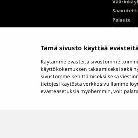
Väärinkäyt
Saavutett
Palaute
Intranet j
Evästease
Tämä sivusto käyttää evästeit
Käytämme evästeitä sivustomme toiminn
käyttökokemuksen takaamiseksi sekä h
sivustomme kehittämiseksi sekä viestin
tietojesi käytöstä verkkosivuillamme lö
evästeasetuksia myöhemmin, voit palata n