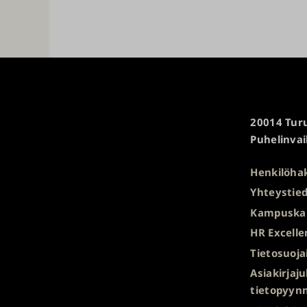
Turun
20014 Turu
yliopisto
Puhelinvai
Henkilöha
Yhteystied
Kampuska
HR Excelle
Tietosuoja
Asiakirjaj
tietopyyn