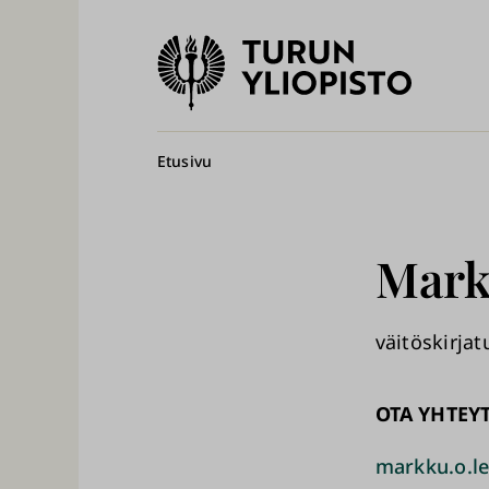
Turun
yliopisto
Pääv
Murupolku
Etusivu
Mark
väitöskirjat
OTA YHTEY
markku.o.le