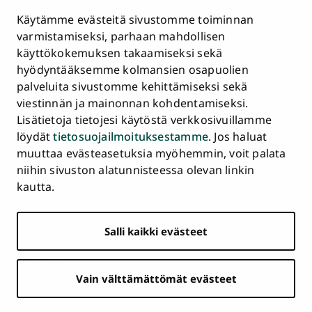
Tietosuojailmoitus
Käytämme evästeitä sivustomme toiminnan
Asiakirjajulkisuuskuvaus ja tietopyynnöt
varmistamiseksi, parhaan mahdollisen
käyttökokemuksen takaamiseksi sekä
Väärinkäytösepäilyt
hyödyntääksemme kolmansien osapuolien
Saavutettavuusseloste
palveluita sivustomme kehittämiseksi sekä
Palaute
viestinnän ja mainonnan kohdentamiseksi.
Intranet ja sähköiset työkalut
Lisätietoja tietojesi käytöstä verkkosivuillamme
Evästeasetukset
löydät
tietosuojailmoituksestamme
. Jos haluat
muuttaa evästeasetuksia myöhemmin, voit palata
Turun
Turun
Turun
Turun
Turun
Turun
niihin sivuston alatunnisteessa olevan linkin
Päävalikko
yliopisto
yliopisto
yliopisto
yliopisto
yliopisto
yliopisto
ETUSIVU
kautta.
alatunnisteessa
Facebookissa
Instagramissa
Blueskyssa
YouTubessa
LinkedInissä
TikTokissa
OPISKELIJAKSI
Salli kaikki evästeet
TUTKIMUS
YHTEISTYÖ
Vain välttämättömät evästeet
YLIOPISTO