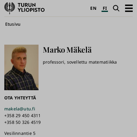
Turun
Haku
Avaa
EN
FI
yliopisto
pääva
Murupolku
Etusivu
Marko
Mäkelä
professori, sovellettu matematiikka
OTA YHTEYTTÄ
makela@utu.fi
+358 29 450 4311
+358 50 326 4519
Vesilinnantie 5