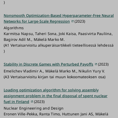
)
Nonsmooth Optimization-Based Hyperparameter-Free Neural
Networks for Large-Scale Regression
(2023)
Algorithms
Karmitsa Napsu, Taheri Sona, Joki Kaisa, Paasivirta Pauliina,
Bagirov Adil M., Mäkelä Marko M.
(A1 Vertaisarvioitu alkuperäisartikkeli tieteellisessä lehdessä
)
Stability in Discrete Games with Perturbed Payoffs
(2023)
Emelichev Vladimir A., Mäkelä Marko M., Nikulin Yury V.
(A3 Vertaisarvioitu kirjan tai muun kokoomateoksen osa)
Loading optimization algorithm for solving assembly
assignment problem in the final disposal of spent nuclear
fuel in Finland
(2023)
Nuclear Engineering and Design
Eronen Ville-Pekka, Ranta Timo, Huttunen Jani AS, Mäkelä