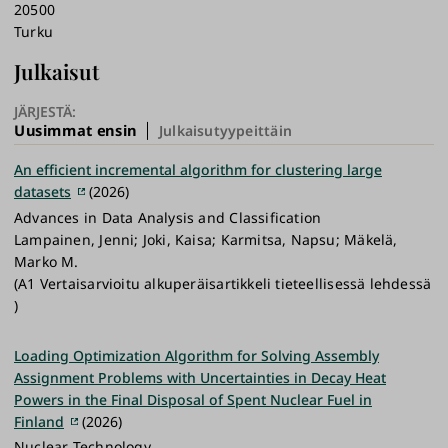
20500
Turku
Julkaisut
JÄRJESTÄ:
Uusimmat ensin
Julkaisutyypeittäin
An efficient incremental algorithm for clustering large
datasets
(2026)
Advances in Data Analysis and Classification
Lampainen, Jenni; Joki, Kaisa; Karmitsa, Napsu; Mäkelä,
Marko M.
(A1 Vertaisarvioitu alkuperäisartikkeli tieteellisessä lehdessä
)
Loading Optimization Algorithm for Solving Assembly
Assignment Problems with Uncertainties in Decay Heat
Powers in the Final Disposal of Spent Nuclear Fuel in
Finland
(2026)
Nuclear Technology