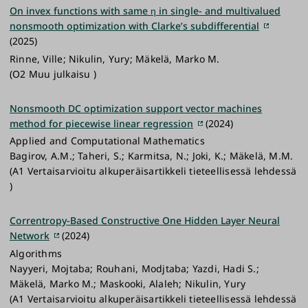
On invex functions with same η in single- and multivalued
nonsmooth optimization with Clarke’s subdifferential
(2025)
Rinne, Ville; Nikulin, Yury; Mäkelä, Marko M.
(O2 Muu julkaisu )
Nonsmooth DC optimization support vector machines
method for piecewise linear regression
(2024)
Applied and Computational Mathematics
Bagirov, A.M.; Taheri, S.; Karmitsa, N.; Joki, K.; Mäkelä, M.M.
(A1 Vertaisarvioitu alkuperäisartikkeli tieteellisessä lehdessä
)
Correntropy-Based Constructive One Hidden Layer Neural
Network
(2024)
Algorithms
Nayyeri, Mojtaba; Rouhani, Modjtaba; Yazdi, Hadi S.;
Mäkelä, Marko M.; Maskooki, Alaleh; Nikulin, Yury
(A1 Vertaisarvioitu alkuperäisartikkeli tieteellisessä lehdessä