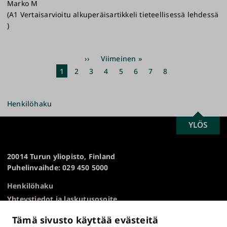
Marko M
(A1 Vertaisarvioitu alkuperäisartikkeli tieteellisessä lehdessä
)
Sivutus
Seuraava
››
Viimeinen
Viimeinen »
sivu
sivu
Nykyinen
1
Sivu
2
Sivu
3
Sivu
4
Sivu
5
Sivu
6
Sivu
7
Sivu
8
sivu
Henkilöhaku
SCROLL
YLÖS
Turun
TO
yliopisto
TOP
20014 Turun yliopisto, Finland
Puhelinvaihde: 029 450 5000
Henkilöhaku
Yhteystiedot ja laskutusosoite
Kampuskartta
Tämä sivusto käyttää evästeitä
HR Excellence in Research