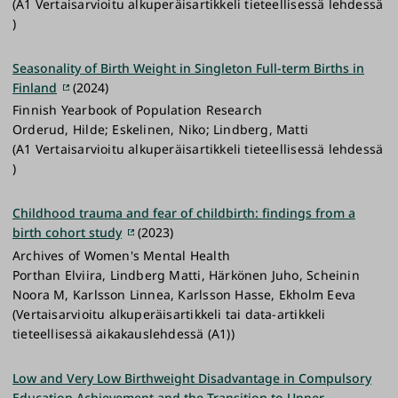
(A1 Vertaisarvioitu alkuperäisartikkeli tieteellisessä lehdessä
)
Seasonality of Birth Weight in Singleton Full-term Births in
Finland
(2024)
Finnish Yearbook of Population Research
Orderud, Hilde; Eskelinen, Niko; Lindberg, Matti
(A1 Vertaisarvioitu alkuperäisartikkeli tieteellisessä lehdessä
)
Childhood trauma and fear of childbirth: findings from a
birth cohort study
(2023)
Archives of Women's Mental Health
Porthan Elviira, Lindberg Matti, Härkönen Juho, Scheinin
Noora M, Karlsson Linnea, Karlsson Hasse, Ekholm Eeva
(Vertaisarvioitu alkuperäisartikkeli tai data-artikkeli
tieteellisessä aikakauslehdessä (A1))
Low and Very Low Birthweight Disadvantage in Compulsory
Education Achievement and the Transition to Upper