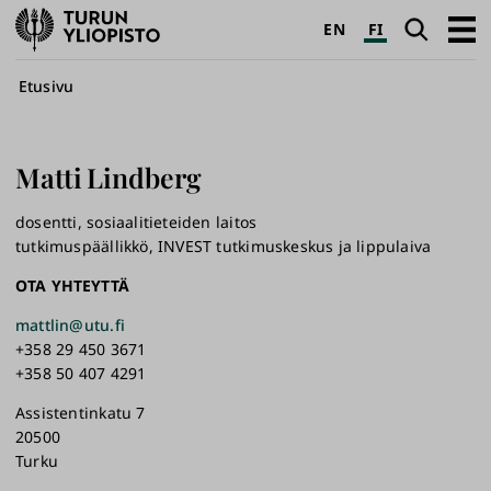
Turun
Haku
Avaa
EN
FI
yliopisto
pääva
Murupolku
Etusivu
Matti
Lindberg
dosentti, sosiaalitieteiden laitos
tutkimuspäällikkö, INVEST tutkimuskeskus ja lippulaiva
OTA YHTEYTTÄ
mattlin@utu.fi
+358 29 450 3671
+358 50 407 4291
Assistentinkatu 7
20500
Turku