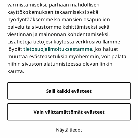
Asiakirjajulkisuuskuvaus ja tietopyynnöt
varmistamiseksi, parhaan mahdollisen
käyttökokemuksen takaamiseksi sekä
Väärinkäytösepäilyt
hyödyntääksemme kolmansien osapuolien
Saavutettavuusseloste
palveluita sivustomme kehittämiseksi sekä
Palaute
viestinnän ja mainonnan kohdentamiseksi.
Intranet ja sähköiset työkalut
Lisätietoja tietojesi käytöstä verkkosivuillamme
Evästeasetukset
löydät
tietosuojailmoituksestamme
. Jos haluat
muuttaa evästeasetuksia myöhemmin, voit palata
Turun
Turun
Turun
Turun
Turun
Turun
niihin sivuston alatunnisteessa olevan linkin
Päävalikko
yliopisto
yliopisto
yliopisto
yliopisto
yliopisto
yliopisto
ETUSIVU
kautta.
alatunnisteessa
Facebookissa
Instagramissa
Blueskyssa
YouTubessa
LinkedInissä
TikTokissa
OPISKELIJAKSI
Salli kaikki evästeet
TUTKIMUS
YHTEISTYÖ
Vain välttämättömät evästeet
YLIOPISTO
AJANKOHTAISTA
Näytä tiedot