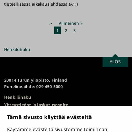
tieteellisessä aikakauslehdessä (A1))
Sivutus
Seuraava
››
Viimeinen
Viimeinen »
sivu
sivu
Nykyinen
1
Sivu
2
Sivu
3
sivu
Henkilöhaku
SCROLL
YLÖS
Turun
TO
yliopisto
TOP
20014 Turun yliopisto, Finland
Puhelinvaihde: 029 450 5000
Henkilöhaku
Yhteystiedot ja laskutusosoite
Kampuskartta
Tämä sivusto käyttää evästeitä
HR Excellence in Research
Tietosuojailmoitus
Käytämme evästeitä sivustomme toiminnan