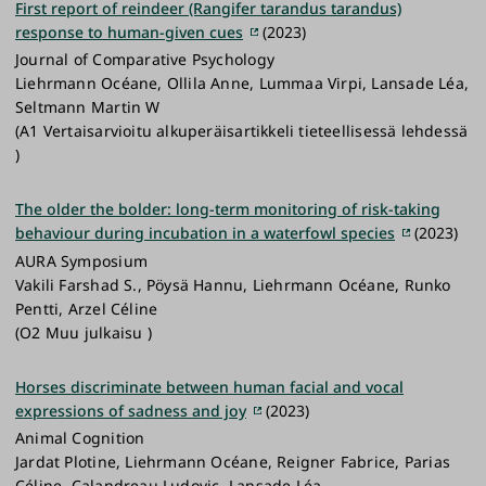
First report of reindeer (Rangifer tarandus tarandus)
response to human-given cues
(2023)
Journal of Comparative Psychology
Liehrmann Océane, Ollila Anne, Lummaa Virpi, Lansade Léa,
Seltmann Martin W
(A1 Vertaisarvioitu alkuperäisartikkeli tieteellisessä lehdessä
)
The older the bolder: long-term monitoring of risk-taking
behaviour during incubation in a waterfowl species
(2023)
AURA Symposium
Vakili Farshad S., Pöysä Hannu, Liehrmann Océane, Runko
Pentti, Arzel Céline
(O2 Muu julkaisu )
Horses discriminate between human facial and vocal
expressions of sadness and joy
(2023)
Animal Cognition
Jardat Plotine, Liehrmann Océane, Reigner Fabrice, Parias
Céline, Calandreau Ludovic, Lansade Léa