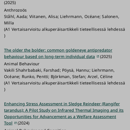
(2025)
Anthrozoös
Ståhl, Aada; Viitanen, Alisa; Liehrmann, Océane; Salonen,
Milla
(A1 Vertaisarvioitu alkuperäisartikkeli tieteellisessä lehdessä
)
The older the bolder: common goldeneye antipredator
behaviour based on long-term individual data
(2025)
Animal Behaviour
Vakili Shahrbabaki, Farshad; Pöysä, Hannu; Liehrmann,
Océane; Runko, Pentti; Björkman, Stefan; Arzel, Céline
(A1 Vertaisarvioitu alkuperäisartikkeli tieteellisessä lehdessä
)
Enhancing Stress Assessment in Sledge Reindeer (Rangifer
tarandus): A Pilot Study on Infrared Thermal Imaging and its
Opportunities for Advancement as a Welfare Assessment
Tool
(2024)