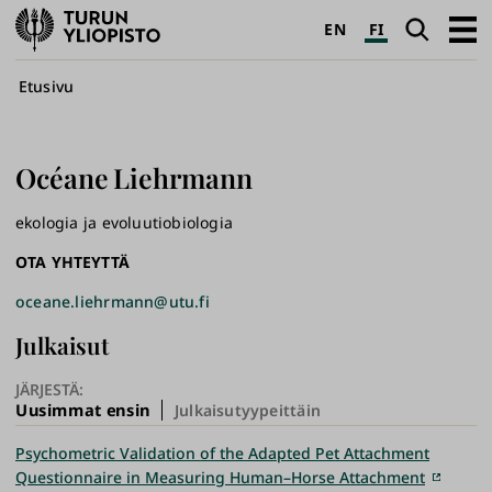
Turun
Haku
Avaa
EN
FI
yliopisto
pääva
Murupolku
Etusivu
Océane
Liehrmann
ekologia ja evoluutiobiologia
OTA YHTEYTTÄ
oceane.liehrmann@utu.fi
Julkaisut
JÄRJESTÄ:
Uusimmat ensin
Julkaisutyypeittäin
Psychometric Validation of the Adapted Pet Attachment
Questionnaire in Measuring Human–Horse Attachment