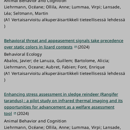
Animal Behavior and Cognition
Liehrmann, Océane; Ollila, Anne; Lummaa, Virpi; Lansade,
Léa; Seltmann, Martin
(A1 Vertaisarvioitu alkuperäisartikkeli tieteellisessä lehdessä
)
Behavioral threat and appeasement signals take precedence
over static colors in lizard contests
(2024)
Behavioral Ecology
Abalos, Javier; de Lanuza, Guillem; Bartolome, Alicia;
Liehrmann, Oceane; Aubret, Fabien; Font, Enrique
(A1 Vertaisarvioitu alkuperäisartikkeli tieteellisessä lehdessä
)
Enhancing stress assessment in sledge reindeer (Rangifer
tarandus) : a pilot study on infrared thermal imaging and its
opportunities for advancement as a welfare assessment
tool
(2024)
Animal Behavior and Cognition
Liehrmann, Océane; Ollila, Anne; Lummaa, Virpi; Lansade,