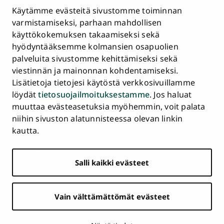
Tietosuojailmoitus
Käytämme evästeitä sivustomme toiminnan
Asiakirjajulkisuuskuvaus ja tietopyynnöt
varmistamiseksi, parhaan mahdollisen
käyttökokemuksen takaamiseksi sekä
Väärinkäytösepäilyt
hyödyntääksemme kolmansien osapuolien
Saavutettavuusseloste
palveluita sivustomme kehittämiseksi sekä
Palaute
viestinnän ja mainonnan kohdentamiseksi.
Intranet ja sähköiset työkalut
Lisätietoja tietojesi käytöstä verkkosivuillamme
Evästeasetukset
löydät
tietosuojailmoituksestamme
. Jos haluat
muuttaa evästeasetuksia myöhemmin, voit palata
Turun
Turun
Turun
Turun
Turun
Turun
niihin sivuston alatunnisteessa olevan linkin
Päävalikko
yliopisto
yliopisto
yliopisto
yliopisto
yliopisto
yliopisto
ETUSIVU
kautta.
alatunnisteessa
Facebookissa
Instagramissa
Blueskyssa
YouTubessa
LinkedInissä
TikTokissa
OPISKELIJAKSI
Salli kaikki evästeet
TUTKIMUS
YHTEISTYÖ
Vain välttämättömät evästeet
YLIOPISTO
AJANKOHTAISTA