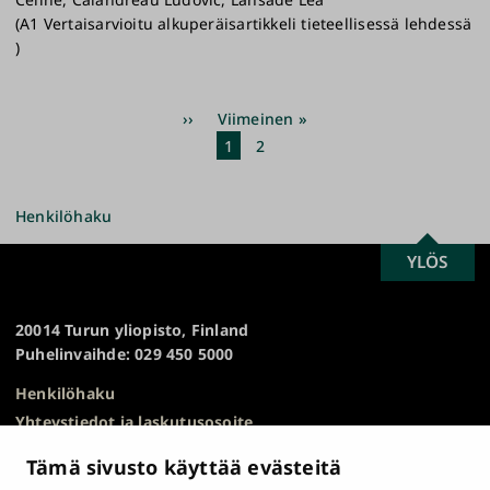
(A1 Vertaisarvioitu alkuperäisartikkeli tieteellisessä lehdessä
)
Sivutus
Seuraava
››
Viimeinen
Viimeinen »
sivu
sivu
Nykyinen
1
Sivu
2
sivu
Henkilöhaku
SCROLL
YLÖS
Turun
TO
yliopisto
TOP
20014 Turun yliopisto, Finland
Puhelinvaihde: 029 450 5000
Henkilöhaku
Yhteystiedot ja laskutusosoite
Kampuskartta
Tämä sivusto käyttää evästeitä
HR Excellence in Research