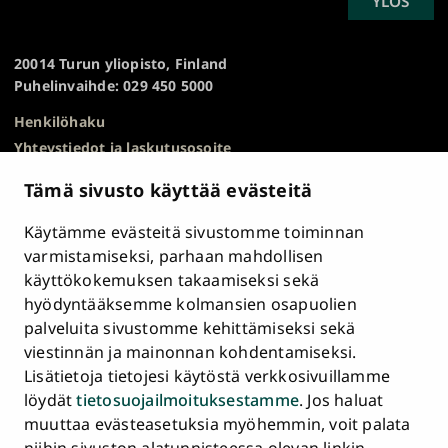
SCROLL
YLÖS
Turun
TO
yliopisto
TOP
20014 Turun yliopisto, Finland
Puhelinvaihde: 029 450 5000
Henkilöhaku
Yhteystiedot ja laskutusosoite
Kampuskartta
Tämä sivusto käyttää evästeitä
HR Excellence in Research
Tietosuojailmoitus
Käytämme evästeitä sivustomme toiminnan
Asiakirjajulkisuuskuvaus ja tietopyynnöt
varmistamiseksi, parhaan mahdollisen
käyttökokemuksen takaamiseksi sekä
Väärinkäytösepäilyt
hyödyntääksemme kolmansien osapuolien
Saavutettavuusseloste
palveluita sivustomme kehittämiseksi sekä
Palaute
viestinnän ja mainonnan kohdentamiseksi.
Intranet ja sähköiset työkalut
Lisätietoja tietojesi käytöstä verkkosivuillamme
Evästeasetukset
löydät
tietosuojailmoituksestamme
. Jos haluat
muuttaa evästeasetuksia myöhemmin, voit palata
Turun
Turun
Turun
Turun
Turun
Turun