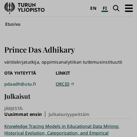
Turun
Haku
Avaa
EN
FI
yliopisto
pääva
Murupolku
Etusivu
Prince
Das Adhikary
väitöskirjatutkija, oppimisanalytiikan tutkimusinstituutti
OTA YHTEYTTÄ
LINKIT
pdaadh@utu.fi
ORCID
Julkaisut
JÄRJESTÄ:
Uusimmat ensin
Julkaisutyypeittäin
Knowledge Tracing Models in Educational Data Mining:
Historical Evolution, Categorization, and Empirical