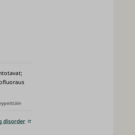
ntotavat
iofluoraus
yypeittäin
g disorder