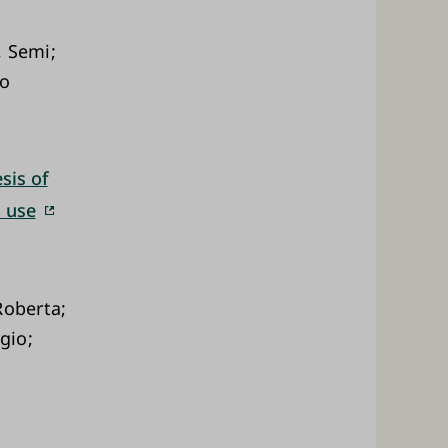
, Semi;
ho
sis of
l use
Roberta;
gio;