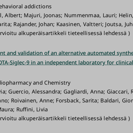
ehavioral addictions
l, Albert; Majuri, Joonas; Nummenmaa, Lauri; Helin
rita; Rajander, Johan; Kaasinen, Valtteri; Joutsa, Ju
rvioitu alkuperäisartikkeli tieteellisessä lehdessä )
t and validation of an alternative automated synthe
A-Siglec-9 in an independent laboratory for clinica
iopharmacy and Chemistry
lvia; Guercio, Alessandra; Gagliardi, Anna; Giaccari, 
no; Roivainen, Anne; Forsback, Sarita; Baldari, Gior
Maura; Ruffini, Livia
rvioitu alkuperäisartikkeli tieteellisessä lehdessä )