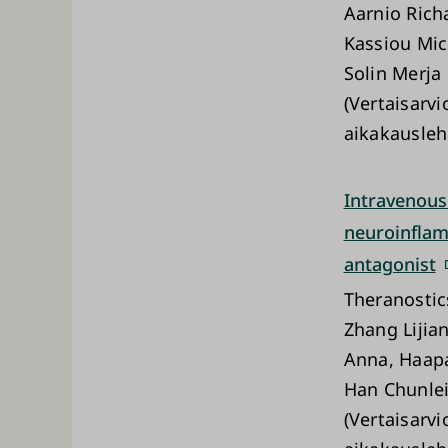
Aarnio Rich
Kassiou Mic
Solin Merja
(Vertaisarvi
aikakausleh
Intravenous 
neuroinflamm
antagonist
Theranostic
Zhang Lijia
Anna, Haapa
Han Chunlei
(Vertaisarvi