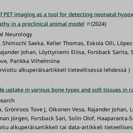
f PET imaging as a tool for detecting neonatal hypo
thy in a preclinical animal model
(2024)
al Neurology
Shimochi Saeka, Keller Thomas, Eskola Olli, López
ajander Johan, Löyttyniemi Eliisa, Forsback Sarita, S
ve, Parikka Vilhelmiina
rvioitu alkuperäisartikkeli tieteellisessä lehdessä )
de uptake in various bone types and soft tissues in r
earch
a, Grönroos Tove J, Oikonen Vesa, Rajander Johan, 
gman Jörgen, Forsback Sari, Solin Olof, Haaparanta-S
oitu alkuperäisartikkeli tai data-artikkeli tieteellise