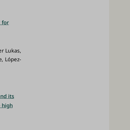
 for
er Lukas,
e, López-
nd its
 high