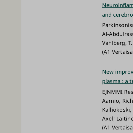
Neuroinflam
and cerebro
Parkinsonis
Al-Abdulrasu
Vahlberg, T.;
(A1 Vertaisa
New improve
plasma : a t
EJNMMI Res
Aarnio, Rich
Kalliokoski,
Axel; Laitin
(A1 Vertaisa