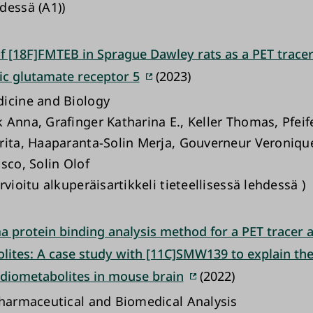
dessä (A1))
f [18F]FMTEB in Sprague Dawley rats as a PET tracer
c glutamate receptor 5
(2023)
icine and Biology
 Anna, Grafinger Katharina E., Keller Thomas, Pfeif
rita, Haaparanta-Solin Merja, Gouverneur Veroniqu
sco, Solin Olof
rvioitu alkuperäisartikkeli tieteellisessä lehdessä )
a protein binding analysis method for a PET tracer a
lites: A case study with [11C]SMW139 to explain the
adiometabolites in mouse brain
(2022)
Pharmaceutical and Biomedical Analysis