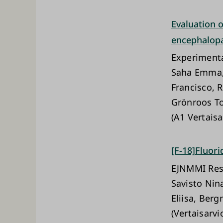
Evaluation o
encephalopa
Experiment
Saha Emma, 
Francisco, R
Grönroos To
(A1 Vertaisa
[F-18]Fluori
EJNMMI Res
Savisto Nin
Eliisa, Ber
(Vertaisarvi