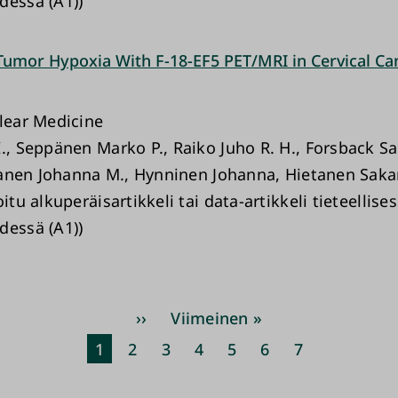
dessä (A1))
Tumor Hypoxia With F-18-EF5 PET/MRI in Cervical Ca
clear Medicine
., Seppänen Marko P., Raiko Juho R. H., Forsback Sar
irtanen Johanna M., Hynninen Johanna, Hietanen Saka
oitu alkuperäisartikkeli tai data-artikkeli tieteellise
dessä (A1))
Sivutus
Seuraava
››
Viimeinen
Viimeinen »
sivu
sivu
Nykyinen
1
Sivu
2
Sivu
3
Sivu
4
Sivu
5
Sivu
6
Sivu
7
sivu