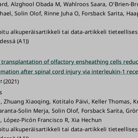
ard, Alzghool Obada M, Wahlroos Saara, O'Brien-B
hael, Solin Olof, Rinne Juha O, Forsback Sarita, Haa
oitu alkuperäisartikkeli tai data-artikkeli tieteellise
dessä (A1))
transplantation of olfactory ensheathing cells redu
ation after spinal cord injury via interleukin-1 rec
(2021)
s
n, Zhuang Xiaoqing, Kotitalo Päivi, Keller Thomas, 
ranta-Solin Merja, Solin Olof, Forsback Sarita, Grön
, López-Picón Francisco R, Xia Hechun
oitu alkuperäisartikkeli tai data-artikkeli tieteellise