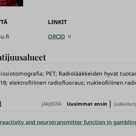
TTÄ
LINKIT
u.fi
ORCID
tijuusalueet
issiotomografia
PET
Radiolääkkeiden hyvät tuota
-18
elektrofiilinen radiofluoraus
nukleofiilinen rad
t
Uusimmat ensin
JÄRJESTÄ:
Julkaisut
-reactivity and neurotransmitter function in gamblin