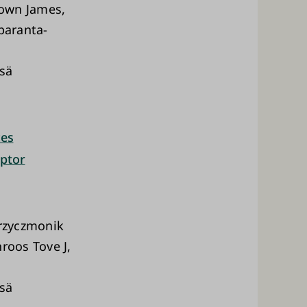
rown James,
paranta-
ssä
ces
eptor
Krzyczmonik
roos Tove J,
ssä