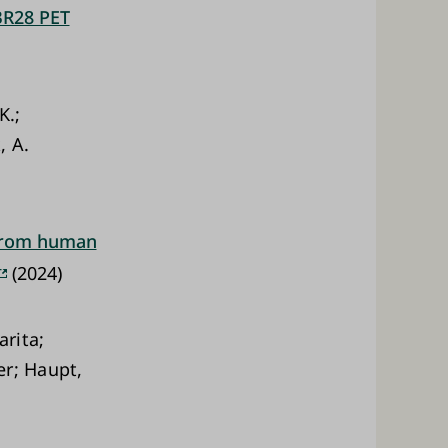
BR28 PET
K.;
, A.
 from human
(2024)
arita;
er; Haupt,