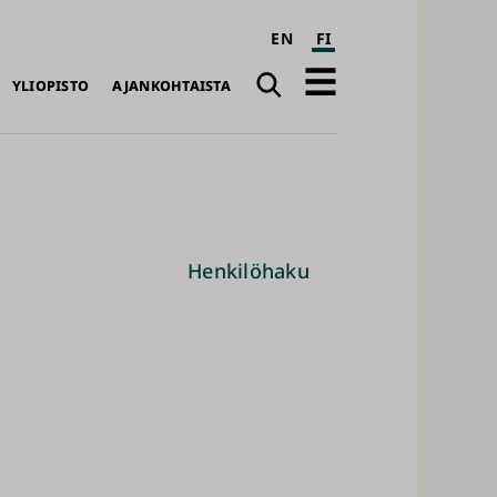
EN
FI
Haku
Avaa
YLIOPISTO
AJANKOHTAISTA
päävalikko
Henkilöhaku