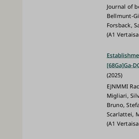
Journal of b
Bellmunt-Gi
Forsback, Sa
(A1 Vertaisa
Establishmen
[68Ga]Ga-DOT
(2025)
EJNMMI Rad
Migliari, Si
Bruno, Stefa
Scarlattei, 
(A1 Vertaisa