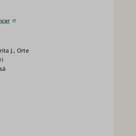
ncer
ita J., Orte
ri
ssä