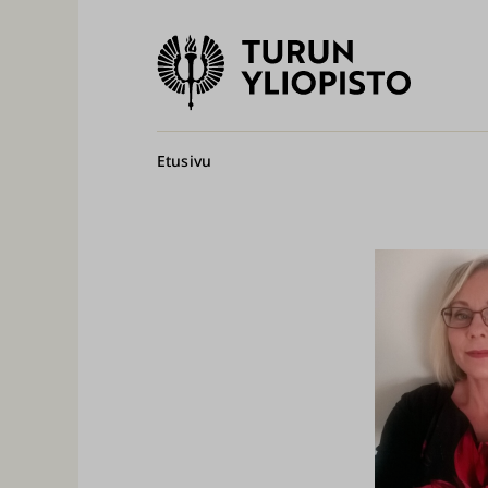
Turun
yliopisto
Pääv
Murupolku
Etusivu