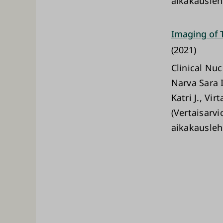
aikakausleh
Imaging of 
(2021)
Clinical Nu
Narva Sara I
Katri J., V
(Vertaisarvi
aikakausleh