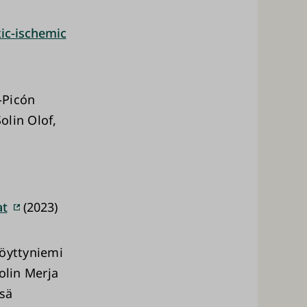
xic-ischemic
-Picón
olin Olof,
at
(2023)
Löyttyniemi
olin Merja
ssä