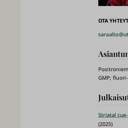
OTA YHTEY
saraalto@ut
Asiantun
Positroniem
GMP
fluori
Julkaisu
Striatal cue
(2025)