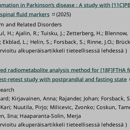
mation in Parkinson’s disease : A study with [11C]P
spinal fluid markers
(2025)
m and Related Disorders
l, H.; Ajalin, R.; Tuisku, J.; Zetterberg, H.; Blennow, 
 Ekblad, L.; Helin, S.; Forsback, S.; Rinne, J.O.; Brück
rvioitu alkuperäisartikkeli tieteellisessä lehdessä )
d radiometabolite analysis method for [18F]FTHA
est-retest study with postprandial and fasting state
earch
ard; Kirjavainen, Anna; Rajander, Johan; Forsback, S
 Kari; Nuutila, Pirjo; Milicevic, Zvonko; Coskun, Tam
en, Iina; Haaparanta-Solin, Merja
rvioitu alkuperäisartikkeli tieteellisessä lehdessä )