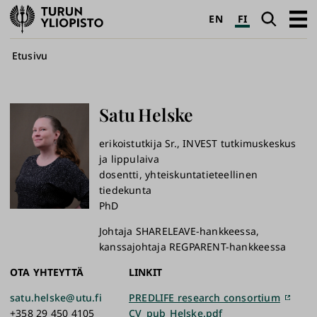
Turun
Haku
Avaa
EN
FI
yliopisto
pääva
Murupolku
Etusivu
Satu
Helske
erikoistutkija Sr., INVEST tutkimuskeskus
ja lippulaiva
dosentti, yhteiskuntatieteellinen
tiedekunta
PhD
Johtaja SHARELEAVE-hankkeessa,
kanssajohtaja REGPARENT-hankkeessa
OTA YHTEYTTÄ
LINKIT
satu.helske@utu.fi
PREDLIFE research consortium
+358 29 450 4105
CV_pub_Helske.pdf