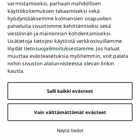
Asiakirjajulkisuuskuvaus ja tietopyynnöt
varmistamiseksi, parhaan mahdollisen
käyttökokemuksen takaamiseksi sekä
Väärinkäytösepäilyt
hyödyntääksemme kolmansien osapuolien
Saavutettavuusseloste
palveluita sivustomme kehittämiseksi sekä
Palaute
viestinnän ja mainonnan kohdentamiseksi.
Intranet ja sähköiset työkalut
Lisätietoja tietojesi käytöstä verkkosivuillamme
Evästeasetukset
löydät
tietosuojailmoituksestamme
. Jos haluat
muuttaa evästeasetuksia myöhemmin, voit palata
Turun
Turun
Turun
Turun
Turun
Turun
niihin sivuston alatunnisteessa olevan linkin
Päävalikko
yliopisto
yliopisto
yliopisto
yliopisto
yliopisto
yliopisto
ETUSIVU
kautta.
alatunnisteessa
Facebookissa
Instagramissa
Blueskyssa
YouTubessa
LinkedInissä
TikTokissa
OPISKELIJAKSI
Salli kaikki evästeet
TUTKIMUS
YHTEISTYÖ
Vain välttämättömät evästeet
YLIOPISTO
AJANKOHTAISTA
Näytä tiedot