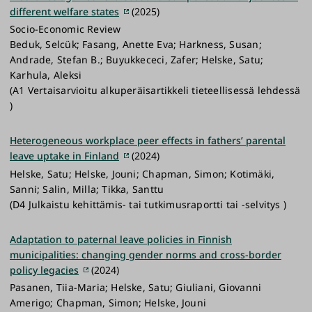
different welfare states
(2025)
Socio-Economic Review
Beduk, Selcük; Fasang, Anette Eva; Harkness, Susan;
Andrade, Stefan B.; Buyukkececi, Zafer; Helske, Satu;
Karhula, Aleksi
(A1 Vertaisarvioitu alkuperäisartikkeli tieteellisessä lehdessä
)
Heterogeneous workplace peer effects in fathers’ parental
leave uptake in Finland
(2024)
Helske, Satu; Helske, Jouni; Chapman, Simon; Kotimäki,
Sanni; Salin, Milla; Tikka, Santtu
(D4 Julkaistu kehittämis- tai tutkimusraportti tai -selvitys )
Adaptation to paternal leave policies in Finnish
municipalities: changing gender norms and cross-border
policy legacies
(2024)
Pasanen, Tiia-Maria; Helske, Satu; Giuliani, Giovanni
Amerigo; Chapman, Simon; Helske, Jouni