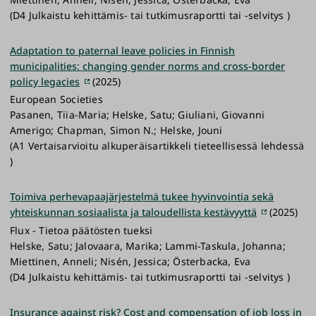
(D4 Julkaistu kehittämis- tai tutkimusraportti tai -selvitys )
Adaptation to paternal leave policies in Finnish
municipalities: changing gender norms and cross-border
policy legacies
(2025)
European Societies
Pasanen, Tiia-Maria; Helske, Satu; Giuliani, Giovanni
Amerigo; Chapman, Simon N.; Helske, Jouni
(A1 Vertaisarvioitu alkuperäisartikkeli tieteellisessä lehdessä
)
Toimiva perhevapaajärjestelmä tukee hyvinvointia sekä
yhteiskunnan sosiaalista ja taloudellista kestävyyttä
(2025)
Flux - Tietoa päätösten tueksi
Helske, Satu; Jalovaara, Marika; Lammi-Taskula, Johanna;
Miettinen, Anneli; Nisén, Jessica; Österbacka, Eva
(D4 Julkaistu kehittämis- tai tutkimusraportti tai -selvitys )
Insurance against risk? Cost and compensation of job loss in