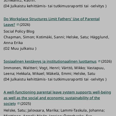
Schwanitz, Katrin.
(D4 Julkaistu kehittämis- tai tutkimusraportti tai -selvitys )
Do Workplace Structures Limit Fathers’ Use of Parental
Leave?
(2026)
Social Policy Blog
Chapman, Simon; Kotimäki, Sanni; Helske, Satu; Hägglund,
Anna Erika
(O2 Muu julkaisu )
Sosiaalinen kestävyys ja institutionaalinen luottamus
(2026)
Immonen, Waltteri; Vogt, Henri; Värttö, Mikko; Vastapuu,
Leena; Hekkala, Mikael; Mäkelä, Emmi; Helske, Satu
(D4 Julkaistu kehittämis- tai tutkimusraportti tai -selvitys )
A well-functioning parental leave system supports well-being
as well as the social and economic sustainability of the
society
(2025)
Helske, Satu; Jalovaara, Marika; Lammi-Taskula, Johanna;
Miettinen, Anneli; Nisén, Jessica; Österbacka, Eva