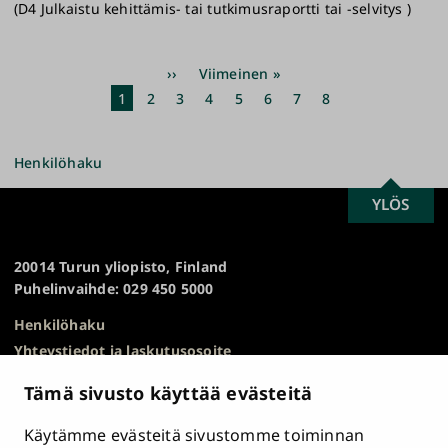
(D4 Julkaistu kehittämis- tai tutkimusraportti tai -selvitys )
Sivutus
Seuraava
››
Viimeinen
Viimeinen »
sivu
sivu
Nykyinen
1
Sivu
2
Sivu
3
Sivu
4
Sivu
5
Sivu
6
Sivu
7
Sivu
8
sivu
Henkilöhaku
SCROLL
YLÖS
Turun
TO
yliopisto
TOP
20014 Turun yliopisto, Finland
Puhelinvaihde: 029 450 5000
Henkilöhaku
Yhteystiedot ja laskutusosoite
Kampuskartta
Tämä sivusto käyttää evästeitä
HR Excellence in Research
Tietosuojailmoitus
Käytämme evästeitä sivustomme toiminnan