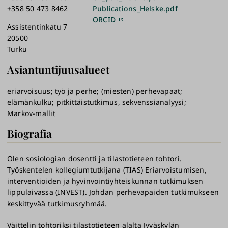
+358 50 473 8462
Publications_Helske.pdf
ORCID
Assistentinkatu 7
20500
Turku
Asiantuntijuusalueet
eriarvoisuus
työ ja perhe
(miesten) perhevapaat
elämänkulku
pitkittäistutkimus, sekvenssianalyysi
Markov-mallit
Biografia
Olen sosiologian dosentti ja tilastotieteen tohtori.
Työskentelen kollegiumtutkijana (TIAS) Eriarvoistumisen,
interventioiden ja hyvinvointiyhteiskunnan tutkimuksen
lippulaivassa (INVEST). Johdan perhevapaiden tutkimukseen
keskittyvää tutkimusryhmää.
Väittelin tohtoriksi tilastotieteen alalta Jyväskylän