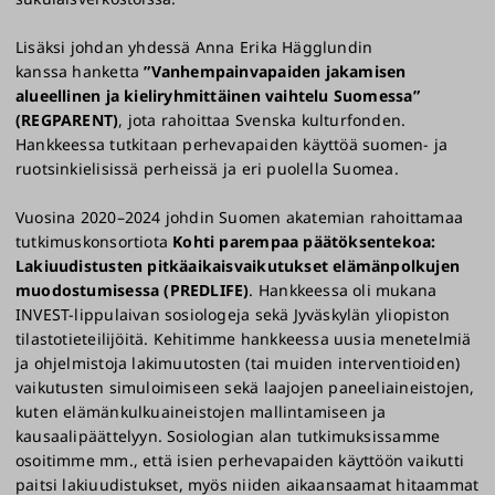
Lisäksi johdan yhdessä Anna Erika Hägglundin
kanssa hanketta
”Vanhempainvapaiden jakamisen
alueellinen ja kieliryhmittäinen vaihtelu Suomessa”
(REGPARENT)
, jota rahoittaa Svenska kulturfonden.
Hankkeessa tutkitaan perhevapaiden käyttöä suomen- ja
ruotsinkielisissä perheissä ja eri puolella Suomea.
Vuosina 2020–2024 johdin Suomen akatemian rahoittamaa
tutkimuskonsortiota
Kohti parempaa päätöksentekoa:
Lakiuudistusten pitkäaikaisvaikutukset elämänpolkujen
muodostumisessa (PREDLIFE)
. Hankkeessa oli mukana
INVEST-lippulaivan sosiologeja sekä Jyväskylän yliopiston
tilastotieteilijöitä. Kehitimme hankkeessa uusia menetelmiä
ja ohjelmistoja lakimuutosten (tai muiden interventioiden)
vaikutusten simuloimiseen sekä laajojen paneeliaineistojen,
kuten elämänkulkuaineistojen mallintamiseen ja
kausaalipäättelyyn. Sosiologian alan tutkimuksissamme
osoitimme mm., että isien perhevapaiden käyttöön vaikutti
paitsi lakiuudistukset, myös niiden aikaansaamat hitaammat