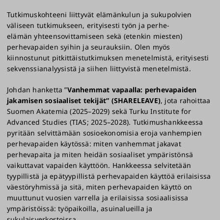
Tutkimuskohteeni liittyvät elämänkulun ja sukupolvien
väliseen tutkimukseen, erityisesti työn ja perhe-
elämän yhteensovittamiseen sekä (etenkin miesten)
perhevapaiden syihin ja seurauksiin. Olen myös
kiinnostunut pitkittäistutkimuksen menetelmistä, erityisesti
sekvenssianalyysistä ja siihen liittyvistä menetelmistä.
Johdan hanketta ”
Vanhemmat vapaalla: perhevapaiden
jakamisen sosiaaliset tekijät” (SHARELEAVE)
, jota rahoittaa
Suomen Akatemia (2025–2029) sekä Turku Institute for
Advanced Studies (TIAS; 2025–2028). Tutkimushankkeessa
pyritään selvittämään sosioekonomisia eroja vanhempien
perhevapaiden käytössä: miten vanhemmat jakavat
perhevapaita ja miten heidän sosiaaliset ympäristönsä
vaikuttavat vapaiden käyttöön. Hankkeessa selvitetään
tyypillistä ja epätyypillistä perhevapaiden käyttöä erilaisissa
väestöryhmissä ja sitä, miten perhevapaiden käyttö on
muuttunut vuosien varrella ja erilaisissa sosiaalisissa
ympäristöissä: työpaikoilla, asuinalueilla ja
sukulaisverkostoissa.