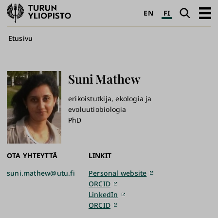
Turun
Haku
Avaa
EN
FI
yliopisto
pääva
Murupolku
Etusivu
Suni
Mathew
erikoistutkija, ekologia ja
evoluutiobiologia
PhD
OTA YHTEYTTÄ
LINKIT
suni.mathew@utu.fi
Personal website
ORCID
LinkedIn
ORCID