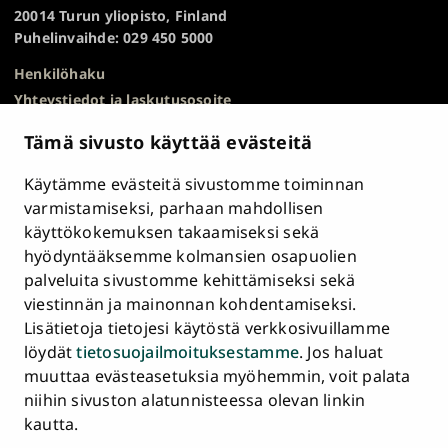
TOP
20014 Turun yliopisto, Finland
Puhelinvaihde: 029 450 5000
Henkilöhaku
Yhteystiedot ja laskutusosoite
Kampuskartta
Tämä sivusto käyttää evästeitä
HR Excellence in Research
Tietosuojailmoitus
Käytämme evästeitä sivustomme toiminnan
Asiakirjajulkisuuskuvaus ja tietopyynnöt
varmistamiseksi, parhaan mahdollisen
käyttökokemuksen takaamiseksi sekä
Väärinkäytösepäilyt
hyödyntääksemme kolmansien osapuolien
Saavutettavuusseloste
palveluita sivustomme kehittämiseksi sekä
Palaute
viestinnän ja mainonnan kohdentamiseksi.
Intranet ja sähköiset työkalut
Lisätietoja tietojesi käytöstä verkkosivuillamme
Evästeasetukset
löydät
tietosuojailmoituksestamme
. Jos haluat
muuttaa evästeasetuksia myöhemmin, voit palata
Turun
Turun
Turun
Turun
Turun
Turun
niihin sivuston alatunnisteessa olevan linkin
Päävalikko
yliopisto
yliopisto
yliopisto
yliopisto
yliopisto
yliopisto
ETUSIVU
kautta.
alatunnisteessa
Facebookissa
Instagramissa
Blueskyssa
YouTubessa
LinkedInissä
TikTokissa