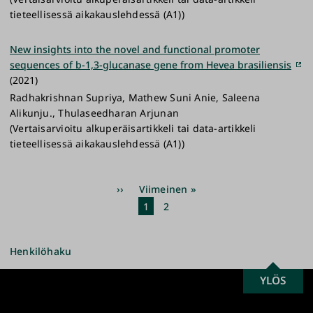
tieteellisessä aikakauslehdessä (A1))
New insights into the novel and functional promoter
sequences of b-1,3-glucanase gene from Hevea brasiliensis
(2021)
Radhakrishnan Supriya, Mathew Suni Anie, Saleena
Alikunju., Thulaseedharan Arjunan
(Vertaisarvioitu alkuperäisartikkeli tai data-artikkeli
tieteellisessä aikakauslehdessä (A1))
Sivutus
Seuraava
››
Viimeinen
Viimeinen »
sivu
sivu
Nykyinen
1
Sivu
2
sivu
Henkilöhaku
SCROLL
YLÖS
Turun
TO
yliopisto