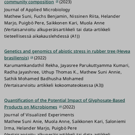
community composition
(2023)
Journal of Applied Microbiology
Mathew Suni, Fuchs Benjamin, Nissinen Riita, Helander
Marjo, Puigbò Pere, Saikkonen Kari, Muola Anne
(Vertaisarvioitu alkuperäisartikkeli tai data-artikkeli
tieteellisessä aikakauslehdessä (A1))
Genetics and genomics of abiotic stress in rubber tree (Hevea
brasiliensis)
(2022)
Karumamkandathil Rekha, Jayasree Parukuttyamma Kumari,
Radha Jayashree, Uthup Thomas K., Mathew Suni Annie,
Sathik Mohamed Badhusha Mohamed
(Vertaisarvioitu artikkeli kokoomateoksessa (A3))
Quantification of the Potential Impact of Glyphosate-Based
Products on Microbiomes
(2022)
Journal of Visualized Experiments
Mathew Suni Anie, Muola Anne, Saikkonen Kari, Saloniemi
Irma, Helander Marjo, Puigbò Pere
(Vertaisarvioitu alkuperäisartikkeli tai data-artikkeli