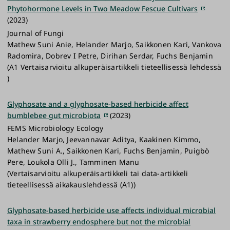
Phytohormone Levels in Two Meadow Fescue Cultivars
(2023)
Journal of Fungi
Mathew Suni Anie, Helander Marjo, Saikkonen Kari, Vankova
Radomira, Dobrev I Petre, Dirihan Serdar, Fuchs Benjamin
(A1 Vertaisarvioitu alkuperäisartikkeli tieteellisessä lehdessä
)
Glyphosate and a glyphosate-based herbicide affect
bumblebee gut microbiota
(2023)
FEMS Microbiology Ecology
Helander Marjo, Jeevannavar Aditya, Kaakinen Kimmo,
Mathew Suni A., Saikkonen Kari, Fuchs Benjamin, Puigbò
Pere, Loukola Olli J., Tamminen Manu
(Vertaisarvioitu alkuperäisartikkeli tai data-artikkeli
tieteellisessä aikakauslehdessä (A1))
Glyphosate-based herbicide use affects individual microbial
taxa in strawberry endosphere but not the microbial