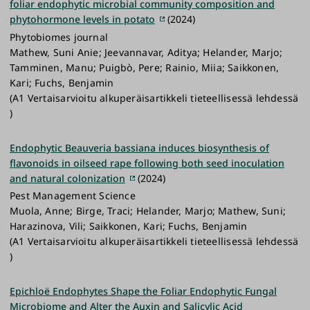
foliar endophytic microbial community composition and
phytohormone levels in potato
(2024)
Phytobiomes journal
Mathew, Suni Anie; Jeevannavar, Aditya; Helander, Marjo;
Tamminen, Manu; Puigbò, Pere; Rainio, Miia; Saikkonen,
Kari; Fuchs, Benjamin
(A1 Vertaisarvioitu alkuperäisartikkeli tieteellisessä lehdessä
)
Endophytic Beauveria bassiana induces biosynthesis of
flavonoids in oilseed rape following both seed inoculation
and natural colonization
(2024)
Pest Management Science
Muola, Anne; Birge, Traci; Helander, Marjo; Mathew, Suni;
Harazinova, Vili; Saikkonen, Kari; Fuchs, Benjamin
(A1 Vertaisarvioitu alkuperäisartikkeli tieteellisessä lehdessä
)
Epichloë Endophytes Shape the Foliar Endophytic Fungal
Microbiome and Alter the Auxin and Salicylic Acid