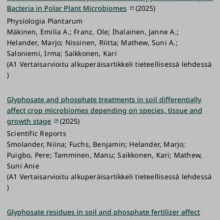
Bacteria in Polar Plant Microbiomes
(2025)
Physiologia Plantarum
Mäkinen, Emilia A.; Franz, Ole; Ihalainen, Janne A.;
Helander, Marjo; Nissinen, Riitta; Mathew, Suni A.;
Saloniemi, Irma; Saikkonen, Kari
(A1 Vertaisarvioitu alkuperäisartikkeli tieteellisessä lehdessä
)
Glyphosate and phosphate treatments in soil differentially
affect crop microbiomes depending on species, tissue and
growth stage
(2025)
Scientific Reports
Smolander, Niina; Fuchs, Benjamin; Helander, Marjo;
Puigbo, Pere; Tamminen, Manu; Saikkonen, Kari; Mathew,
Suni Anie
(A1 Vertaisarvioitu alkuperäisartikkeli tieteellisessä lehdessä
)
Glyphosate residues in soil and phosphate fertilizer affect