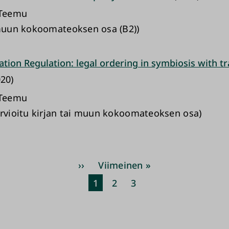
 Teemu
 muun kokoomateoksen osa (B2))
ation Regulation: legal ordering in symbiosis with t
20)
 Teemu
arvioitu kirjan tai muun kokoomateoksen osa)
Sivutus
Seuraava
››
Viimeinen
Viimeinen »
sivu
sivu
Nykyinen
1
Sivu
2
Sivu
3
sivu