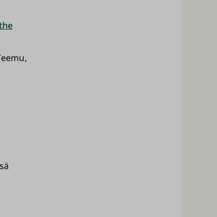
 the
 Teemu,
ssä