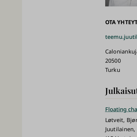
OTA YHTEY
teemu.juuti
Caloniankuj
20500
Turku
Julkaisu
Floating cha
Løtveit, Bjø
Juutilainen