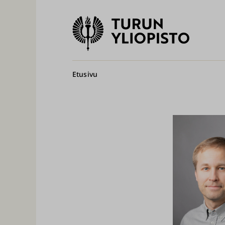
Turun
yliopisto
Pääv
Murupolku
Etusivu