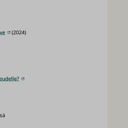
ve
(2024)
eudelle?
ssä