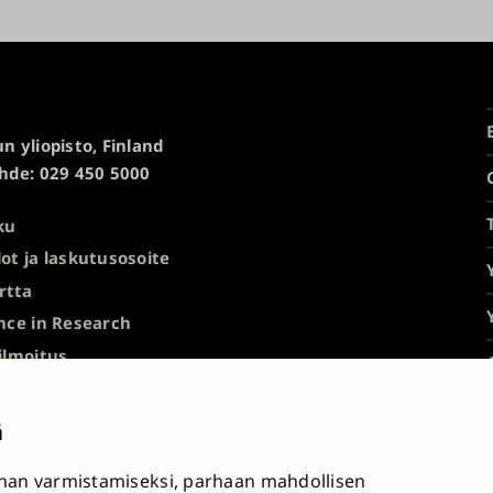
n yliopisto, Finland
hde: 029 450 5000
ku
ot ja laskutusosoite
rtta
nce in Research
ilmoitus
ulkisuuskuvaus ja
nöt
ä
ösepäilyt
an varmistamiseksi, parhaan mahdollisen
avuusseloste