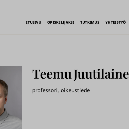
alikko
ETUSIVU
OPISKELIJAKSI
TUTKIMUS
YHTEISTYÖ
Teemu
Juutilain
professori, oikeustiede