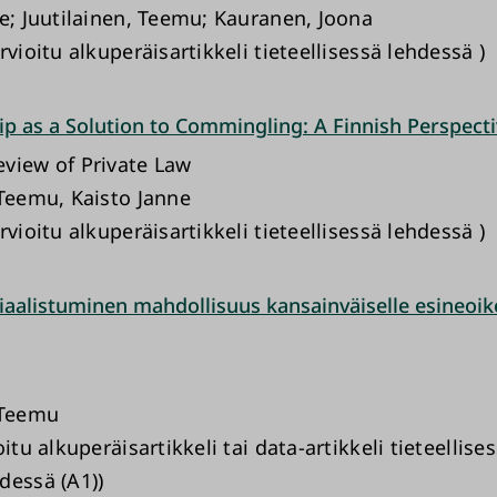
ne; Juutilainen, Teemu; Kauranen, Joona
rvioitu alkuperäisartikkeli tieteellisessä lehdessä )
p as a Solution to Commingling: A Finnish Perspecti
view of Private Law
 Teemu, Kaisto Janne
rvioitu alkuperäisartikkeli tieteellisessä lehdessä )
aalistuminen mahdollisuus kansainväiselle esineoik
 Teemu
oitu alkuperäisartikkeli tai data-artikkeli tieteellise
dessä (A1))