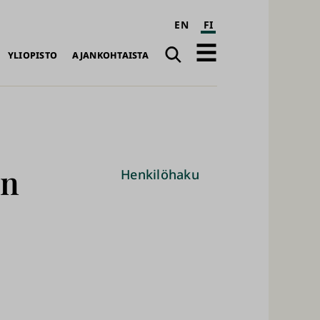
EN
FI
Haku
Avaa
YLIOPISTO
AJANKOHTAISTA
päävalikko
en
Henkilöhaku