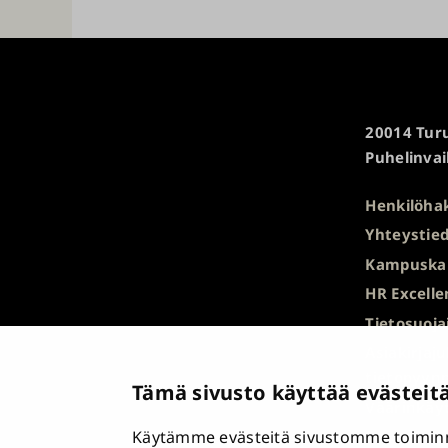
Turun
20014 Turu
yliopisto
Puhelinvai
Henkilöha
Yhteystied
Kampuska
HR Excelle
Tietosuoja
Asiakirjaj
tietopyyn
Tämä sivusto käyttää evästeit
Väärinkäyt
Käytämme evästeitä sivustomme toiminn
Saavutett