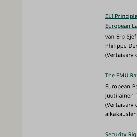
ELI Principl
European La
van Erp Sje
Philippe De
(Vertaisarvio
The EMU Rat
European Pa
Juutilainen
(Vertaisarvi
aikakausleh
Security Rig