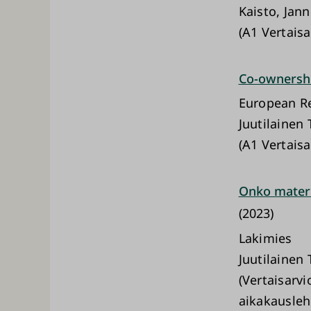
Kaisto, Jan
(A1 Vertaisa
Co-ownershi
European Re
Juutilainen
(A1 Vertaisa
Onko materi
(2023)
Lakimies
Juutilainen
(Vertaisarvi
aikakausleh