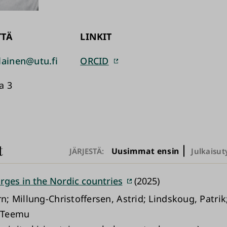
TTÄ
LINKIT
lainen@utu.fi
ORCID
a 3
t
Uusimmat ensin
JÄRJESTÄ:
Julkaisut
rges in the Nordic countries
(2025)
rn; Millung-Christoffersen, Astrid; Lindskoug, Patrik
, Teemu